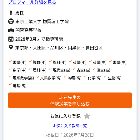
プロフィール詳細を見る
男性
東京工業大学 物質理工学院
開智高等学校
2028年3月まで指導可能
東京都・大田区・品川区・目黒区・世田谷区
国語(小)
算数(小)
理科(小)
英語(小)
英語(中)
国語(中)
数学(中)
理科(中)
現代文(高)
古文(高)
漢文(高)
理系数学(高)
文系数学(高)
物理(高)
化学(高)
生物(高)
地理(高)
赤石先生の
体験授業を申し込む
お気に入り登録
お気に入り教師一覧
掲載日：2026年7月28日