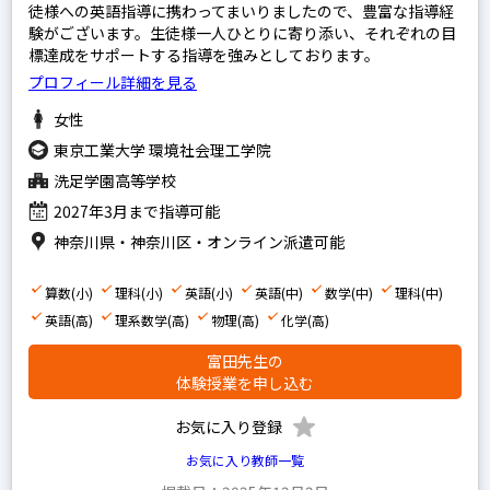
徒様への英語指導に携わってまいりましたので、豊富な指導経
験がございます。生徒様一人ひとりに寄り添い、それぞれの目
標達成をサポートする指導を強みとしております。
プロフィール詳細を見る
女性
東京工業大学 環境社会理工学院
洗足学園高等学校
2027年3月まで指導可能
神奈川県・神奈川区・オンライン派遣可能
算数(小)
理科(小)
英語(小)
英語(中)
数学(中)
理科(中)
英語(高)
理系数学(高)
物理(高)
化学(高)
富田先生の
体験授業を申し込む
お気に入り登録
お気に入り教師一覧