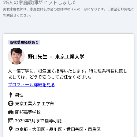
25
人の家庭教師がヒットしました
上記以外のエリア（海外含む）はオンライン指導で対応可能です
掲載家庭教師は、家庭教師友の会の教師陣のほんの一部になります。ご要望をお気軽に
お問合せください。
開成高等学校
オンライン家庭教師
麻布高等学校
桜蔭高等学校
高校受験経験あり
女子学院高等学校
選択する
野口先生
-
東京工業大学
筑波大学附属駒場高等学校
人一倍丁寧に、根気強く指導いたします。特に理系科目に関し
渋谷教育学園幕張高等学校
ましては、どうぞ安心してお任せください。
灘高等学校
プロフィール詳細を見る
男性
東京工業大学 工学部
開邦高等学校
SAPIX
2029年3月まで指導可能
日能研
東京都・大田区・品川区・世田谷区・目黒区