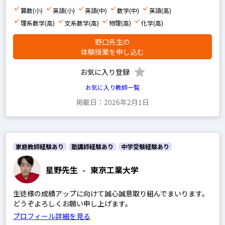
早稲田アカデミー
算数(小)
英語(小)
英語(中)
数学(中)
英語(高)
四谷大塚
理系数学(高)
文系数学(高)
物理(高)
化学(高)
浜学園
野口先生の
希学園
体験授業を申し込む
馬淵教室
お気に入り登録
鉄緑会
お気に入り教師一覧
SEG
掲載日：2026年2月1日
平岡塾
家庭教師経験あり
塾講師経験あり
中学受験経験あり
中学受験経験あり
星野先生
-
東京工業大学
高校受験経験あり
生徒様の成績アップに向けて誠心誠意取り組んでまいります。
どうぞよろしくお願い申し上げます。
プロフィール詳細を見る
小学生の科目を指定