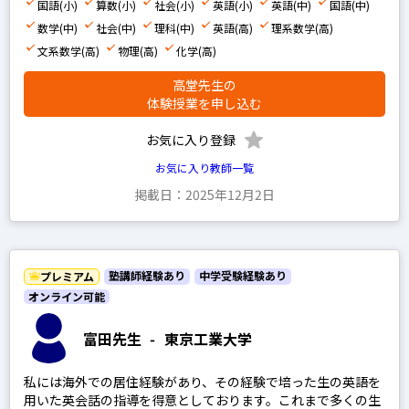
国語(小)
算数(小)
社会(小)
英語(小)
英語(中)
国語(中)
数学(中)
社会(中)
理科(中)
英語(高)
理系数学(高)
文系数学(高)
物理(高)
化学(高)
高堂先生の
体験授業を申し込む
お気に入り登録
お気に入り教師一覧
掲載日：2025年12月2日
塾講師経験あり
中学受験経験あり
プレミアム
オンライン可能
富田先生
-
東京工業大学
私には海外での居住経験があり、その経験で培った生の英語を
用いた英会話の指導を得意としております。これまで多くの生