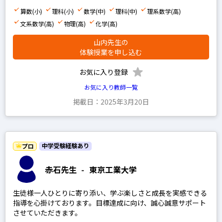
算数(小)
理科(小)
数学(中)
理科(中)
理系数学(高)
文系数学(高)
物理(高)
化学(高)
山内先生の
体験授業を申し込む
お気に入り登録
お気に入り教師一覧
掲載日：2025年3月20日
中学受験経験あり
プロ
赤石先生
-
東京工業大学
生徒様一人ひとりに寄り添い、学ぶ楽しさと成長を実感できる
指導を心掛けております。目標達成に向け、誠心誠意サポート
させていただきます。