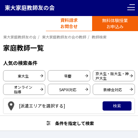
東大家庭教師友の会
＜ 戻る
＜ 戻る
リセット
条件を指定して検索
資料請求
無料体験授業
電話受付
首都圏エリア
お問合せ
平日11時-19時半
お申込み
東大家庭教師友の会
東大家庭教師友の会の教師
教師検索
東京都
神奈川県
家庭教師一覧
東京大学
人気の検索条件
埼玉県
千葉県
早稲田大学
京大生・阪大生・神
東大生
早慶
戸大生
慶應義塾大学
関西圏エリア
オンライン
SAPIX対応
鉄緑会対応
一橋大学
指導
大阪府
京都府
東京工業大学
[派遣エリアを選択する]
検索
京都大学
大阪大学
条件を指定して検索
兵庫県
愛知県
神戸大学