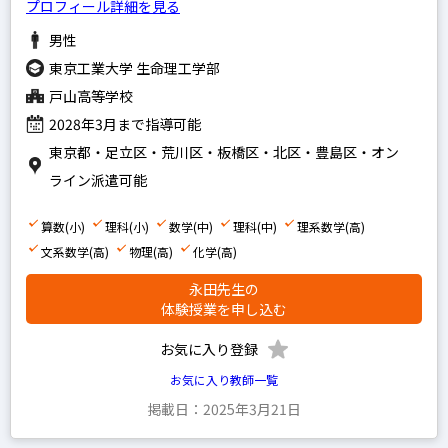
プロフィール詳細を見る
家庭教師経験あり
男性
塾講師経験あり
東京工業大学 生命理工学部
戸山高等学校
2028年3月まで指導可能
文系
東京都・足立区・荒川区・板橋区・北区・豊島区・オン
理系
ライン派遣可能
その他
算数(小)
理科(小)
数学(中)
理科(中)
理系数学(高)
文系数学(高)
物理(高)
化学(高)
写真あり
永田先生の
体験授業を申し込む
写真なし
お気に入り登録
お気に入り教師一覧
掲載日：2025年3月21日