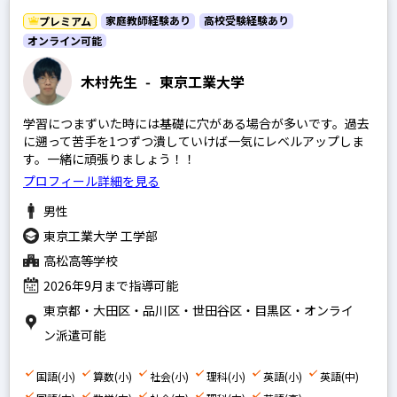
英語
家庭教師経験あり
高校受験経験あり
プレミアム
政経現代社会
オンライン可能
現代文
木村先生
-
東京工業大学
古文
学習につまずいた時には基礎に穴がある場合が多いです。過去
漢文
に遡って苦手を1つずつ潰していけば一気にレベルアップしま
す。一緒に頑張りましょう！！
理系数学
プロフィール詳細を見る
文系数学
男性
物理
東京工業大学 工学部
化学
高松高等学校
生物
2026年9月まで指導可能
東京都・大田区・品川区・世田谷区・目黒区・オンライ
地学
ン派遣可能
世界史
日本史
国語(小)
算数(小)
社会(小)
理科(小)
英語(小)
英語(中)