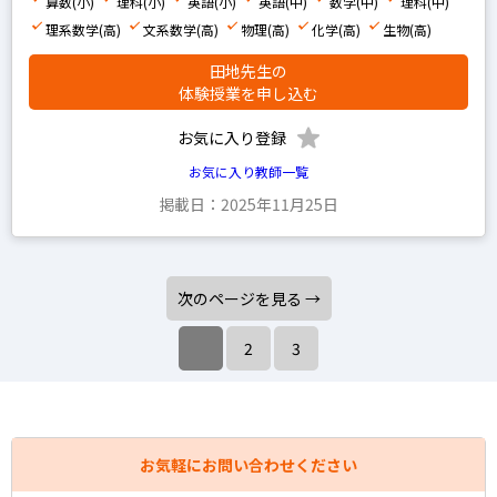
算数(小)
理科(小)
英語(小)
英語(中)
数学(中)
理科(中)
理系数学(高)
文系数学(高)
物理(高)
化学(高)
生物(高)
田地先生の
体験授業を申し込む
お気に入り登録
お気に入り教師一覧
掲載日：2025年11月25日
次のページを見る →
2
3
お気軽にお問い合わせください