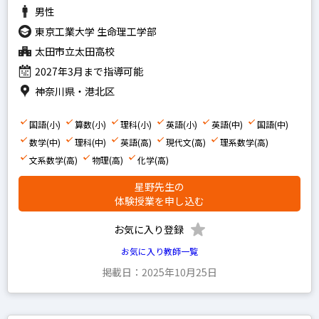
男性
算数
東京工業大学 生命理工学部
国語
太田市立太田高校
理科
2027年3月まで指導可能
社会
神奈川県・港北区
英語
国語(小)
算数(小)
理科(小)
英語(小)
英語(中)
国語(中)
数学(中)
理科(中)
英語(高)
現代文(高)
理系数学(高)
中学生の科目を指定
文系数学(高)
物理(高)
化学(高)
英語
星野先生の
数学
体験授業を申し込む
国語
お気に入り登録
理科
お気に入り教師一覧
社会
掲載日：2025年10月25日
高校生の科目を指定