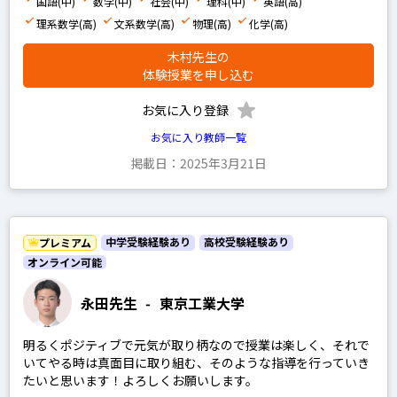
国語(中)
数学(中)
社会(中)
理科(中)
英語(高)
地理
理系数学(高)
文系数学(高)
物理(高)
化学(高)
政経
木村先生の
倫理
体験授業を申し込む
現代社会
お気に入り登録
小論文
お気に入り教師一覧
掲載日：2025年3月21日
男性
女性
中学受験経験あり
高校受験経験あり
プレミアム
オンライン可能
永田先生
-
東京工業大学
プレミアム
プロ
明るくポジティブで元気が取り柄なので授業は楽しく、それで
いてやる時は真面目に取り組む、そのような指導を行っていき
たいと思います！よろしくお願いします。