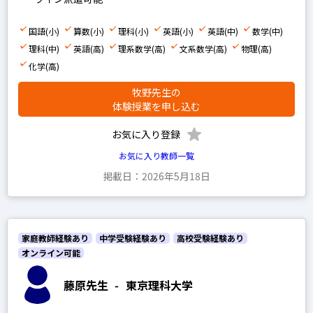
地理
政経
国語(小)
算数(小)
理科(小)
英語(小)
英語(中)
数学(中)
理科(中)
英語(高)
理系数学(高)
文系数学(高)
物理(高)
倫理
化学(高)
現代社会
牧野先生の
小論文
体験授業を申し込む
お気に入り登録
お気に入り教師一覧
男性
掲載日：2026年5月18日
女性
家庭教師経験あり
中学受験経験あり
高校受験経験あり
プレミアム
オンライン可能
プロ
藤原先生
-
東京理科大学