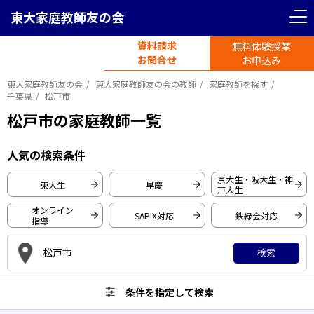
東大家庭教師友の会
＜ 戻る
＜ 戻る
リセット
条件を指定して検索
資料請求
無料体験授業
電話受付
首都圏エリア
お問合せ
平日11時-19時半
お申込み
東大家庭教師友の会
東大家庭教師友の会の教師
家庭教師を探す
東京都
神奈川県
千葉県
松戸市
松戸市の家庭教師一覧
東京大学
埼玉県
千葉県
人気の検索条件
早稲田大学
京大生・阪大生・神
慶應義塾大学
東大生
早慶
関西圏エリア
戸大生
一橋大学
オンライン
SAPIX対応
鉄緑会対応
指導
大阪府
京都府
東京工業大学
松戸市
京都大学
検索
大阪大学
兵庫県
愛知県
条件を指定して検索
神戸大学