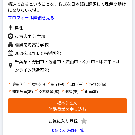
構造であるということを、数式を日本語に翻訳して理解の助け
になりたいです。
プロフィール詳細を見る
男性
東京大学 理学部
清風南海高等学校
2028年3月まで指導可能
千葉県・野田市・佐倉市・流山市・松戸市・印西市・オ
ンライン派遣可能
算数(小)
理科(小)
数学(中)
理科(中)
現代文(高)
理系数学(高)
文系数学(高)
物理(高)
化学(高)
福本先生の
体験授業を申し込む
お気に入り登録
お気に入り教師一覧