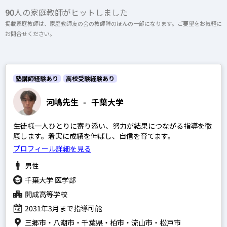
上記以外のエリア（海外含む）はオンライン指導で対応可能です
90
人の家庭教師がヒットしました
掲載家庭教師は、家庭教師友の会の教師陣のほんの一部になります。ご要望をお気軽に
開成高等学校
お問合せください。
オンライン家庭教師
麻布高等学校
桜蔭高等学校
塾講師経験あり
高校受験経験あり
女子学院高等学校
選択する
河嶋先生
-
千葉大学
筑波大学附属駒場高等学校
渋谷教育学園幕張高等学校
生徒様一人ひとりに寄り添い、努力が結果につながる指導を徹
底します。着実に成績を伸ばし、自信を育てます。
灘高等学校
プロフィール詳細を見る
男性
千葉大学 医学部
SAPIX
開成高等学校
2031年3月まで指導可能
日能研
三郷市・八潮市・千葉県・柏市・流山市・松戸市