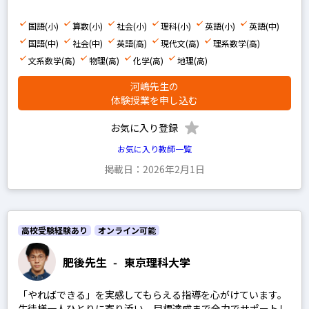
早稲田アカデミー
四谷大塚
国語(小)
算数(小)
社会(小)
理科(小)
英語(小)
英語(中)
国語(中)
社会(中)
英語(高)
現代文(高)
理系数学(高)
浜学園
文系数学(高)
物理(高)
化学(高)
地理(高)
希学園
河嶋先生の
馬淵教室
体験授業を申し込む
鉄緑会
お気に入り登録
SEG
お気に入り教師一覧
平岡塾
掲載日：2026年2月1日
中学受験経験あり
高校受験経験あり
オンライン可能
高校受験経験あり
肥後先生
-
東京理科大学
「やればできる」を実感してもらえる指導を心がけています。
小学生の科目を指定
生徒様一人ひとりに寄り添い、目標達成まで全力でサポートし