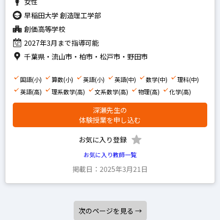
女性
早稲田大学 創造理工学部
創価高等学校
2027年3月まで指導可能
千葉県・流山市・柏市・松戸市・野田市
国語(小)
算数(小)
英語(小)
英語(中)
数学(中)
理科(中)
英語(高)
理系数学(高)
文系数学(高)
物理(高)
化学(高)
深瀬先生の
体験授業を申し込む
お気に入り登録
お気に入り教師一覧
掲載日：2025年3月21日
次のページを見る →