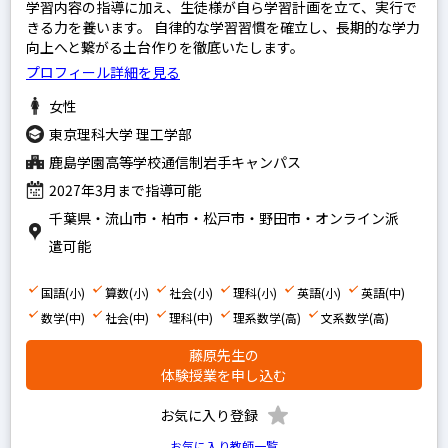
学習内容の指導に加え、生徒様が自ら学習計画を立て、実行で
家庭教師経験あり
きる力を養います。 自律的な学習習慣を確立し、長期的な学力
向上へと繋がる土台作りを徹底いたします。
塾講師経験あり
プロフィール詳細を見る
女性
文系
東京理科大学 理工学部
鹿島学園高等学校通信制岩手キャンパス
理系
2027年3月まで指導可能
その他
千葉県・流山市・柏市・松戸市・野田市・オンライン派
遣可能
写真あり
国語(小)
算数(小)
社会(小)
理科(小)
英語(小)
英語(中)
写真なし
数学(中)
社会(中)
理科(中)
理系数学(高)
文系数学(高)
藤原先生の
体験授業を申し込む
お気に入り登録
お気に入り教師一覧