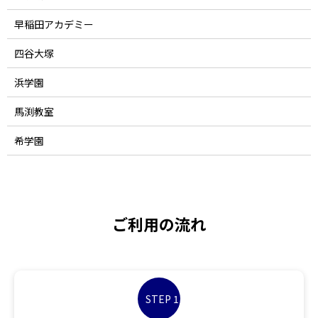
早稲田アカデミー
四谷大塚
浜学園
馬渕教室
希学園
ご利用の流れ
STEP 1