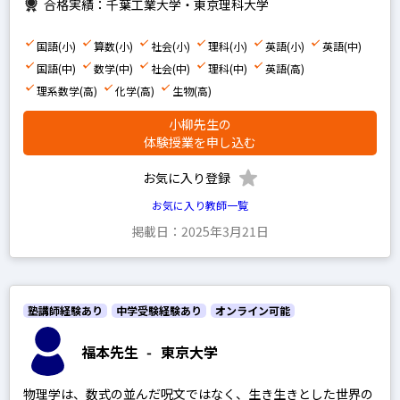
合格実績：千葉工業大学・東京理科大学
国語(小)
算数(小)
社会(小)
理科(小)
英語(小)
英語(中)
国語(中)
数学(中)
社会(中)
理科(中)
英語(高)
理系数学(高)
化学(高)
生物(高)
小柳先生の
体験授業を申し込む
お気に入り登録
お気に入り教師一覧
掲載日：2025年3月21日
塾講師経験あり
中学受験経験あり
オンライン可能
福本先生
-
東京大学
物理学は、数式の並んだ呪文ではなく、生き生きとした世界の