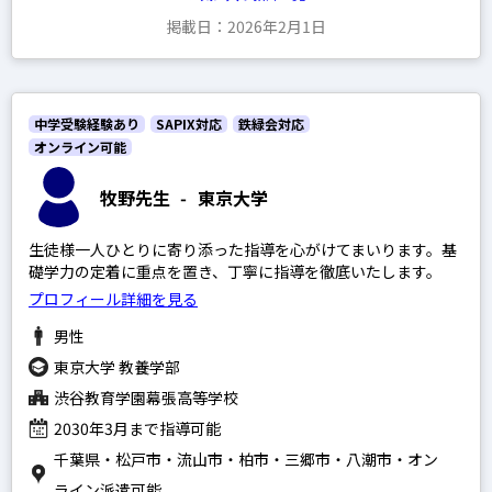
英語
掲載日：2026年2月1日
政経現代社会
現代文
中学受験経験あり
古文
SAPIX対応
鉄緑会対応
オンライン可能
漢文
牧野先生
-
東京大学
理系数学
文系数学
生徒様一人ひとりに寄り添った指導を心がけてまいります。基
礎学力の定着に重点を置き、丁寧に指導を徹底いたします。
物理
プロフィール詳細を見る
化学
男性
生物
東京大学 教養学部
地学
渋谷教育学園幕張高等学校
世界史
2030年3月まで指導可能
千葉県・松戸市・流山市・柏市・三郷市・八潮市・オン
日本史
ライン派遣可能