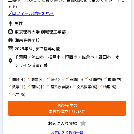
ます。
算数
プロフィール詳細を見る
国語
男性
理科
東京理科大学 創域理工学部
社会
湘南高等学校
英語
2029年3月まで指導可能
千葉県・流山市・松戸市・印西市・佐倉市・野田市・オ
中学生の科目を指定
ンライン派遣可能
英語
国語(小)
算数(小)
理科(小)
英語(小)
英語(中)
国語(中)
数学
数学(中)
理科(中)
理系数学(高)
文系数学(高)
物理(高)
国語
化学(高)
理科
肥後先生の
体験授業を申し込む
社会
お気に入り登録
高校生の科目を指定
お気に入り教師一覧