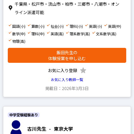
千葉県・松戸市・流山市・柏市・三郷市・八潮市・オン
ライン派遣可能
国語(小)
算数(小)
社会(小)
理科(小)
英語(小)
英語(中)
数学(中)
理科(中)
英語(高)
理系数学(高)
文系数学(高)
物理(高)
飯田先生の
体験授業を申し込む
お気に入り登録
お気に入り教師一覧
掲載日：2026年3月3日
中学受験経験あり
古川先生
-
東京大学