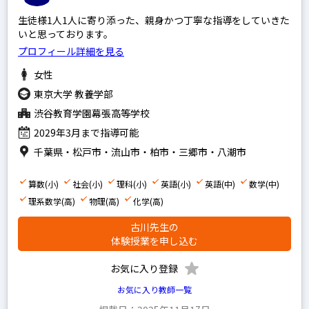
生徒様1人1人に寄り添った、親身かつ丁寧な指導をしていきた
いと思っております。
プロフィール詳細を見る
女性
東京大学 教養学部
渋谷教育学園幕張高等学校
2029年3月まで指導可能
千葉県・松戸市・流山市・柏市・三郷市・八潮市
算数(小)
社会(小)
理科(小)
英語(小)
英語(中)
数学(中)
理系数学(高)
物理(高)
化学(高)
古川先生の
体験授業を申し込む
お気に入り登録
お気に入り教師一覧