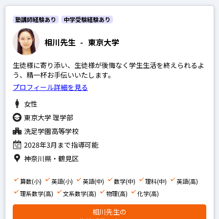
英語
塾講師経験あり
中学受験経験あり
政経現代社会
現代文
相川先生
-
東京大学
古文
生徒様に寄り添い、生徒様が後悔なく学生生活を終えられるよ
漢文
う、精一杯お手伝いいたします。
プロフィール詳細を見る
理系数学
女性
文系数学
東京大学 理学部
物理
洗足学園高等学校
化学
2028年3月まで指導可能
生物
神奈川県・鶴見区
地学
算数(小)
英語(小)
英語(中)
数学(中)
理科(中)
英語(高)
世界史
理系数学(高)
文系数学(高)
物理(高)
化学(高)
日本史
相川先生の