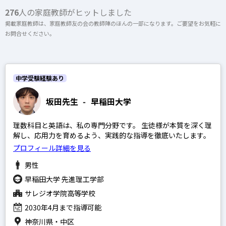
上記以外のエリア（海外含む）はオンライン指導で対応可能です
276
人の家庭教師がヒットしました
掲載家庭教師は、家庭教師友の会の教師陣のほんの一部になります。ご要望をお気軽に
開成高等学校
お問合せください。
オンライン家庭教師
麻布高等学校
桜蔭高等学校
中学受験経験あり
女子学院高等学校
選択する
坂田先生
-
早稲田大学
筑波大学附属駒場高等学校
渋谷教育学園幕張高等学校
理数科目と英語は、私の専門分野です。 生徒様が本質を深く理
解し、応用力を育めるよう、実践的な指導を徹底いたします。
灘高等学校
プロフィール詳細を見る
男性
早稲田大学 先進理工学部
SAPIX
サレジオ学院高等学校
2030年4月まで指導可能
日能研
神奈川県・中区