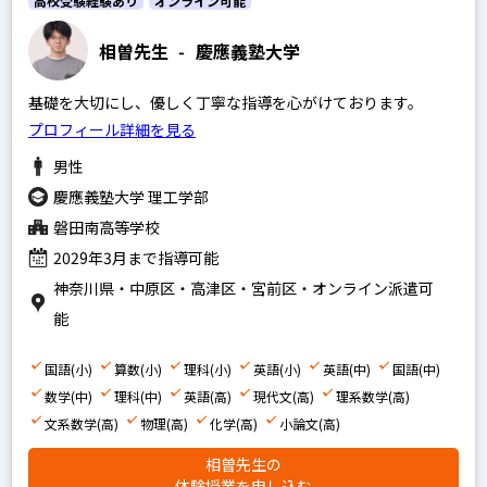
高校受験経験あり
オンライン可能
相曽先生
-
慶應義塾大学
基礎を大切にし、優しく丁寧な指導を心がけております。
プロフィール詳細を見る
男性
慶應義塾大学 理工学部
磐田南高等学校
2029年3月まで指導可能
神奈川県・中原区・高津区・宮前区・オンライン派遣可
能
国語(小)
算数(小)
理科(小)
英語(小)
英語(中)
国語(中)
数学(中)
理科(中)
英語(高)
現代文(高)
理系数学(高)
文系数学(高)
物理(高)
化学(高)
小論文(高)
相曽先生の
体験授業を申し込む