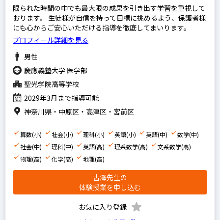
限られた時間の中でも最大限の成果を引き出す学習を重視して
おります。 生徒様が自信を持って目標に挑めるよう、保護者様
にも心からご安心いただける指導を徹底してまいります。
プロフィール詳細を見る
男性
慶應義塾大学 医学部
聖光学院高等学校
2029年3月まで指導可能
神奈川県・中原区・高津区・宮前区
算数(小)
社会(小)
理科(小)
英語(小)
英語(中)
数学(中)
社会(中)
理科(中)
英語(高)
理系数学(高)
文系数学(高)
物理(高)
化学(高)
地理(高)
古澤先生の
体験授業を申し込む
お気に入り登録