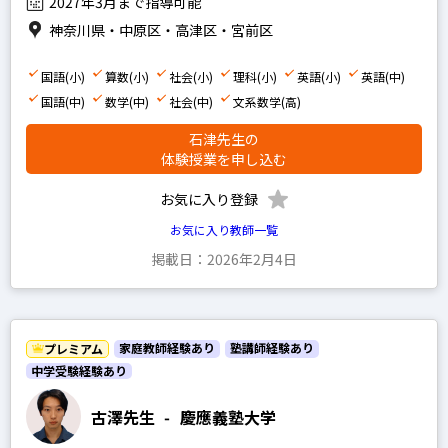
2027年3月まで指導可能
家庭教師経験あり
神奈川県・中原区・高津区・宮前区
塾講師経験あり
国語(小)
算数(小)
社会(小)
理科(小)
英語(小)
英語(中)
国語(中)
数学(中)
社会(中)
文系数学(高)
文系
石津先生の
体験授業を申し込む
理系
お気に入り登録
その他
お気に入り教師一覧
掲載日：2026年2月4日
写真あり
写真なし
家庭教師経験あり
塾講師経験あり
プレミアム
中学受験経験あり
古澤先生
-
慶應義塾大学