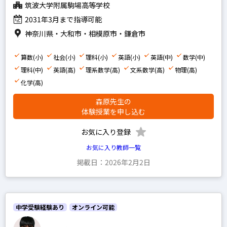
筑波大学附属駒場高等学校
2031年3月まで指導可能
神奈川県・大和市・相模原市・鎌倉市
算数(小)
社会(小)
理科(小)
英語(小)
英語(中)
数学(中)
理科(中)
英語(高)
理系数学(高)
文系数学(高)
物理(高)
化学(高)
森原先生の
体験授業を申し込む
お気に入り登録
お気に入り教師一覧
掲載日：2026年2月2日
中学受験経験あり
オンライン可能