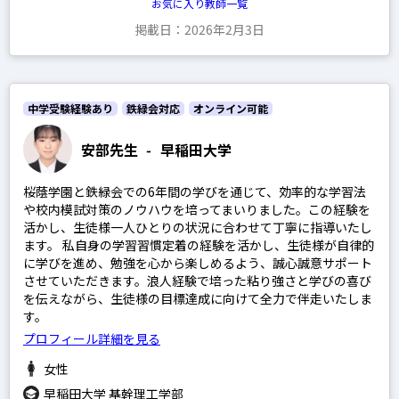
お気に入り教師一覧
掲載日：2026年2月3日
中学受験経験あり
鉄緑会対応
オンライン可能
安部先生
-
早稲田大学
桜蔭学園と鉄緑会での6年間の学びを通じて、効率的な学習法
や校内模試対策のノウハウを培ってまいりました。この経験を
活かし、生徒様一人ひとりの状況に合わせて丁寧に指導いたし
ます。 私自身の学習習慣定着の経験を活かし、生徒様が自律的
に学びを進め、勉強を心から楽しめるよう、誠心誠意サポート
させていただきます。浪人経験で培った粘り強さと学びの喜び
を伝えながら、生徒様の目標達成に向けて全力で伴走いたしま
す。
プロフィール詳細を見る
女性
早稲田大学 基幹理工学部