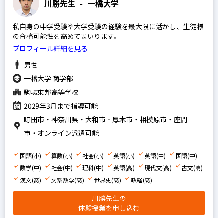
川勝先生
-
一橋大学
私自身の中学受験や大学受験の経験を最大限に活かし、生徒様
の合格可能性を高めてまいります。
プロフィール詳細を見る
男性
一橋大学 商学部
駒場東邦高等学校
2029年3月まで指導可能
町田市・神奈川県・大和市・厚木市・相模原市・座間
市・オンライン派遣可能
国語(小)
算数(小)
社会(小)
英語(小)
英語(中)
国語(中)
数学(中)
社会(中)
理科(中)
英語(高)
現代文(高)
古文(高)
漢文(高)
文系数学(高)
世界史(高)
政経(高)
川勝先生の
体験授業を申し込む