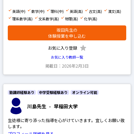
早稲田アカデミー
四谷大塚
英語(中)
数学(中)
理科(中)
英語(高)
古文(高)
漢文(高)
理系数学(高)
文系数学(高)
物理(高)
化学(高)
浜学園
坂田先生の
希学園
体験授業を申し込む
馬淵教室
お気に入り登録
鉄緑会
お気に入り教師一覧
SEG
掲載日：2026年2月3日
平岡塾
塾講師経験あり
中学受験経験あり
オンライン可能
中学受験経験あり
川島先生
-
早稲田大学
高校受験経験あり
生徒様に寄り添った指導を心がけていきます。宜しくお願い致
します。
小学生の科目を指定
プロフィール詳細を見る