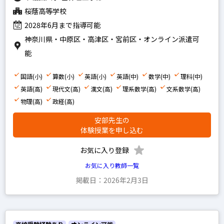
桜蔭高等学校
2028年6月まで指導可能
神奈川県・中原区・高津区・宮前区・オンライン派遣可
能
国語(小)
算数(小)
英語(小)
英語(中)
数学(中)
理科(中)
英語(高)
現代文(高)
漢文(高)
理系数学(高)
文系数学(高)
物理(高)
政経(高)
安部先生の
体験授業を申し込む
お気に入り登録
お気に入り教師一覧
掲載日：2026年2月3日