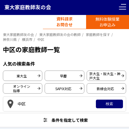
東大家庭教師友の会
＜ 戻る
＜ 戻る
リセット
条件を指定して検索
資料請求
無料体験授業
電話受付
首都圏エリア
お問合せ
平日11時-19時半
お申込み
東大家庭教師友の会
東大家庭教師友の会の教師
家庭教師を探す
東京都
神奈川県
神奈川県
横浜市
中区
中区の家庭教師一覧
東京大学
埼玉県
千葉県
人気の検索条件
早稲田大学
京大生・阪大生・神
慶應義塾大学
東大生
早慶
関西圏エリア
戸大生
一橋大学
オンライン
SAPIX対応
鉄緑会対応
指導
大阪府
京都府
東京工業大学
中区
京都大学
検索
大阪大学
兵庫県
愛知県
条件を指定して検索
神戸大学