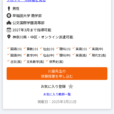
算数
男性
国語
早稲田大学 商学部
公文国際学園高等部
理科
2027年3月まで指導可能
社会
神奈川県・中区・オンライン派遣可能
英語
国語(小)
算数(小)
社会(小)
理科(小)
英語(小)
英語(中)
中学生の科目を指定
国語(中)
数学(中)
社会(中)
理科(中)
英語(高)
現代文(高)
英語
古文(高)
文系数学(高)
世界史(高)
数学
川島先生の
体験授業を申し込む
国語
お気に入り登録
理科
お気に入り教師一覧
社会
掲載日：2025年3月21日
高校生の科目を指定