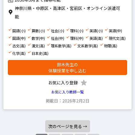
神奈川県・中原区・高津区・宮前区・オンライン派遣可
能
国語(小)
算数(小)
社会(小)
理科(小)
英語(小)
英語(中)
国語(中)
数学(中)
社会(中)
理科(中)
英語(高)
現代文(高)
古文(高)
漢文(高)
理系数学(高)
文系数学(高)
物理(高)
化学(高)
日本史(高)
鈴木先生の
体験授業を申し込む
お気に入り登録
お気に入り教師一覧
掲載日：2026年2月2日
次のページを見る →