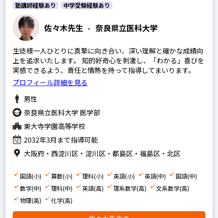
塾講師経験あり
中学受験経験あり
佐々木先生
-
奈良県立医科大学
生徒様一人ひとりに真摯に向き合い、深い理解と確かな成績向
上を追求いたします。 知的好奇心を刺激し、「わかる」喜びを
実感できるよう、責任と情熱を持って指導してまいります。
プロフィール詳細を見る
男性
奈良県立医科大学 医学部
東大寺学園高等学校
2032年3月まで指導可能
大阪府・西淀川区・淀川区・都島区・福島区・北区
国語(小)
算数(小)
理科(小)
英語(小)
英語(中)
国語(中)
数学(中)
理科(中)
英語(高)
理系数学(高)
文系数学(高)
物理(高)
化学(高)