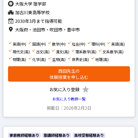
大阪大学 理学部
家庭教師経験あり
加古川東高等学校
塾講師経験あり
2030年3月まで指導可能
大阪府・池田市・吹田市・豊中市
文系
英語(中)
国語(中)
数学(中)
社会(中)
理科(中)
英語(高)
理系
現代文(高)
古文(高)
漢文(高)
理系数学(高)
文系数学(高)
物理(高)
化学(高)
生物(高)
世界史(高)
地理(高)
その他
西田先生の
体験授業を申し込む
写真あり
お気に入り登録
写真なし
お気に入り教師一覧
掲載日：2026年2月2日
家庭教師経験あり
塾講師経験あり
高校受験経験あり