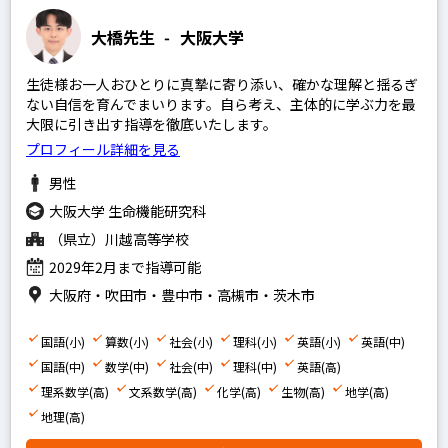
大橋先生
-
大阪大学
生徒様お一人おひとりに真摯に寄り添い、確かな理解と揺るぎ
ない自信を育んでまいります。自ら考え、主体的に学ぶ力を最
大限に引き出す指導を徹底いたします。
プロフィール詳細を見る
男性
大阪大学 生命機能研究科
（県立）川越高等学校
2029年2月まで指導可能
大阪府・吹田市・豊中市・高槻市・茨木市
国語(小)
算数(小)
社会(小)
理科(小)
英語(小)
英語(中)
国語(中)
数学(中)
社会(中)
理科(中)
英語(高)
理系数学(高)
文系数学(高)
化学(高)
生物(高)
地学(高)
地理(高)