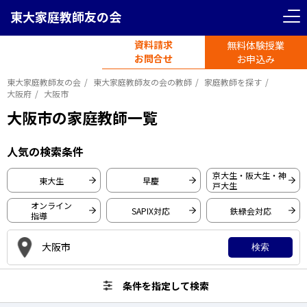
東大家庭教師友の会
＜ 戻る
＜ 戻る
リセット
条件を指定して検索
資料請求
無料体験授業
電話受付
首都圏エリア
お問合せ
平日11時-19時半
お申込み
東大家庭教師友の会
東大家庭教師友の会の教師
家庭教師を探す
東京都
神奈川県
大阪府
大阪市
大阪市の家庭教師一覧
東京大学
埼玉県
千葉県
人気の検索条件
早稲田大学
京大生・阪大生・神
慶應義塾大学
東大生
早慶
関西圏エリア
戸大生
一橋大学
オンライン
SAPIX対応
鉄緑会対応
指導
大阪府
京都府
東京工業大学
大阪市
京都大学
検索
大阪大学
兵庫県
愛知県
条件を指定して検索
神戸大学