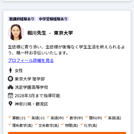
英語
政経現代社会
塾講師経験あり
中学受験経験あり
現代文
相川先生
-
東京大学
古文
漢文
生徒様に寄り添い、生徒様が後悔なく学生生活を終えられるよ
う、精一杯お手伝いいたします。
理系数学
プロフィール詳細を見る
文系数学
女性
物理
東京大学 理学部
化学
洗足学園高等学校
生物
2028年3月まで指導可能
神奈川県・鶴見区
地学
世界史
算数(小)
英語(小)
英語(中)
数学(中)
理科(中)
英語(高)
理系数学(高)
日本史
文系数学(高)
物理(高)
化学(高)