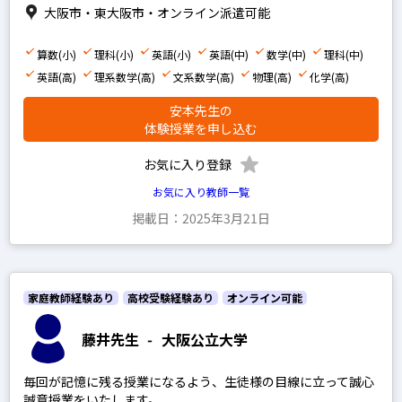
早稲田アカデミー
大阪市・東大阪市・オンライン派遣可能
四谷大塚
算数(小)
理科(小)
英語(小)
英語(中)
数学(中)
理科(中)
浜学園
英語(高)
理系数学(高)
文系数学(高)
物理(高)
化学(高)
希学園
安本先生の
馬淵教室
体験授業を申し込む
鉄緑会
お気に入り登録
SEG
お気に入り教師一覧
平岡塾
掲載日：2025年3月21日
中学受験経験あり
家庭教師経験あり
高校受験経験あり
オンライン可能
高校受験経験あり
藤井先生
-
大阪公立大学
毎回が記憶に残る授業になるよう、生徒様の目線に立って誠心
小学生の科目を指定
誠意授業をいたします。