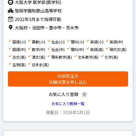
大阪大学 医学部(医学科)
智辯学園和歌山高等学校
2032年3月まで指導可能
大阪府・池田市・豊中市・茨木市
国語(小)
算数(小)
社会(小)
理科(小)
英語(小)
英語(中)
国語(中)
数学(中)
社会(中)
理科(中)
英語(高)
現代文(高)
古文(高)
漢文(高)
理系数学(高)
文系数学(高)
化学(高)
生物(高)
日本史(高)
中原先生の
体験授業を申し込む
お気に入り登録
お気に入り教師一覧
掲載日：2026年2月1日