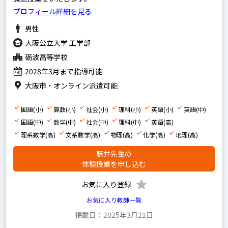
プロフィール詳細を見る
算数
男性
国語
大阪公立大学 工学部
理科
砺波高等学校
社会
2028年3月まで指導可能
英語
大阪市・オンライン派遣可能
中学生の科目を指定
国語(小)
算数(小)
社会(小)
理科(小)
英語(小)
英語(中)
国語(中)
英語
数学(中)
社会(中)
理科(中)
英語(高)
理系数学(高)
文系数学(高)
物理(高)
化学(高)
地理(高)
数学
藤井先生の
国語
体験授業を申し込む
理科
お気に入り登録
社会
お気に入り教師一覧
掲載日：2025年3月21日
高校生の科目を指定