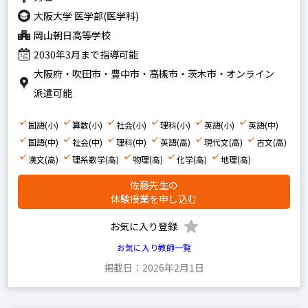
大阪大学 医学部(医学科)
岡山朝日高等学校
2030年3月まで指導可能
大阪府・吹田市・豊中市・高槻市・茨木市・オンライン
派遣可能
国語(小)
算数(小)
社会(小)
理科(小)
英語(小)
英語(中)
国語(中)
社会(中)
理科(中)
英語(高)
現代文(高)
古文(高)
漢文(高)
理系数学(高)
物理(高)
化学(高)
地理(高)
佐藤先生の
体験授業を申し込む
お気に入り登録
お気に入り教師一覧
掲載日：2026年2月1日