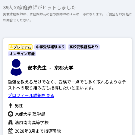
上記以外のエリア（海外含む）はオンライン指導で対応可能です
39
人の家庭教師がヒットしました
掲載家庭教師は、家庭教師友の会の教師陣のほんの一部になります。ご要望をお気軽に
開成高等学校
お問合せください。
オンライン家庭教師
麻布高等学校
桜蔭高等学校
中学受験経験あり
高校受験経験あり
プレミアム
女子学院高等学校
選択する
オンライン可能
筑波大学附属駒場高等学校
安本先生
-
京都大学
渋谷教育学園幕張高等学校
灘高等学校
勉強を教えるだけでなく、受験で一点でも多く取れるようなテ
ストへの取り組み方も指導したいと思います。
プロフィール詳細を見る
男性
京都大学 理学部
SAPIX
清風南海高等学校
日能研
2028年3月まで指導可能