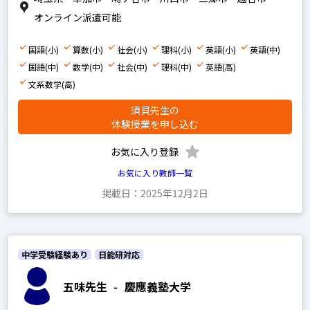
早稲田アカデミー
オンライン派遣可能
四谷大塚
浜学園
国語(小)
算数(小)
社会(小)
理科(小)
英語(小)
英語(中)
国語(中)
数学(中)
社会(中)
理科(中)
英語(高)
希学園
文系数学(高)
馬淵教室
須貝先生の
鉄緑会
体験授業を申し込む
SEG
お気に入り登録
平岡塾
お気に入り教師一覧
掲載日：2025年12月2日
中学受験経験あり
高校受験経験あり
中学受験経験あり
日能研対応
五味先生
-
慶應義塾大学
小学生の科目を指定