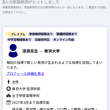
3
人の家庭教師がヒットしました
上記以外のエリア（海外含む）はオンライン指導で対応可能です
掲載家庭教師は、家庭教師友の会の教師陣のほんの一部になります。ご要望をお気軽に
お問合せください。
開成高等学校
オンライン家庭教師
麻布高等学校
桜蔭高等学校
家庭教師経験あり
塾講師経験あり
プレミアム
中学受験経験あり
日能研対応
オンライン可能
女子学院高等学校
選択する
筑波大学附属駒場高等学校
須貝先生
-
東京大学
渋谷教育学園幕張高等学校
毎回の指導で新しい発見が生まれるような指導を目指してまい
灘高等学校
ります。
プロフィール詳細を見る
女性
東京大学 経済学部
SAPIX
女子学院高等学校
日能研
2027年3月まで指導可能
埼玉県・草加市・鳩ケ谷市・川口市・三郷市・越谷市・