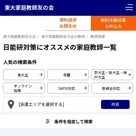
東大家庭教師友の会
＜ 戻る
＜ 戻る
リセット
条件を指定して検索
資料請求
無料体験授業
電話受付
首都圏エリア
お問合せ
平日11時-19時半
お申込み
東大家庭教師友の会
東大家庭教師友の会の教師
教師検索
東京都
神奈川県
日能研対策にオススメの家庭教師一覧
東京大学
人気の検索条件
埼玉県
千葉県
早稲田大学
京大生・阪大生・神
東大生
早慶
戸大生
慶應義塾大学
関西圏エリア
オンライン
SAPIX対応
鉄緑会対応
一橋大学
指導
大阪府
京都府
東京工業大学
[派遣エリアを選択する]
検索
京都大学
大阪大学
条件を指定して検索
兵庫県
愛知県
神戸大学