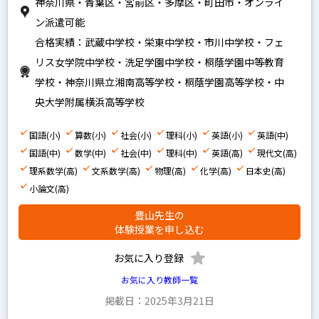
神奈川県・青葉区・宮前区・多摩区・町田市・オンライ
地理
ン派遣可能
政経
合格実績：武蔵中学校・栄東中学校・市川中学校・フェ
倫理
リス女学院中学校・洗足学園中学校・桐蔭学園中等教育
現代社会
学校・神奈川県立湘南高等学校・桐蔭学園高等学校・中
小論文
央大学附属横浜高等学校
国語(小)
算数(小)
社会(小)
理科(小)
英語(小)
英語(中)
国語(中)
数学(中)
社会(中)
理科(中)
英語(高)
現代文(高)
男性
理系数学(高)
文系数学(高)
物理(高)
化学(高)
日本史(高)
女性
小論文(高)
豊山先生の
体験授業を申し込む
プレミアム
お気に入り登録
プロ
お気に入り教師一覧
掲載日：2025年3月21日