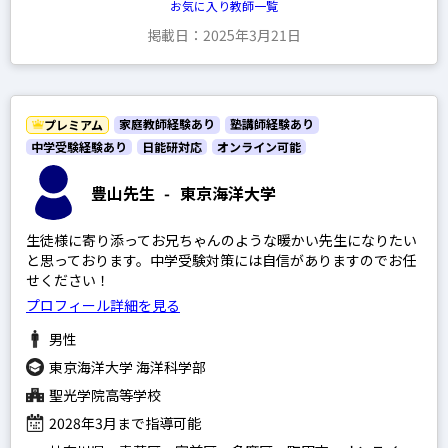
お気に入り教師一覧
英語
掲載日：2025年3月21日
政経現代社会
現代文
古文
家庭教師経験あり
塾講師経験あり
プレミアム
中学受験経験あり
漢文
日能研対応
オンライン可能
理系数学
豊山先生
-
東京海洋大学
文系数学
生徒様に寄り添ってお兄ちゃんのような暖かい先生になりたい
物理
と思っております。中学受験対策には自信がありますのでお任
せください！
化学
プロフィール詳細を見る
生物
男性
地学
東京海洋大学 海洋科学部
世界史
聖光学院高等学校
日本史
2028年3月まで指導可能