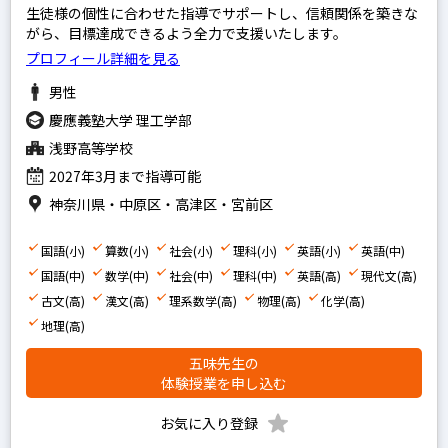
生徒様の個性に合わせた指導でサポートし、信頼関係を築きな
算数
がら、目標達成できるよう全力で支援いたします。
国語
プロフィール詳細を見る
理科
男性
慶應義塾大学 理工学部
社会
浅野高等学校
英語
2027年3月まで指導可能
神奈川県・中原区・高津区・宮前区
中学生の科目を指定
英語
国語(小)
算数(小)
社会(小)
理科(小)
英語(小)
英語(中)
数学
国語(中)
数学(中)
社会(中)
理科(中)
英語(高)
現代文(高)
古文(高)
漢文(高)
理系数学(高)
物理(高)
化学(高)
国語
地理(高)
理科
五味先生の
社会
体験授業を申し込む
お気に入り登録
高校生の科目を指定