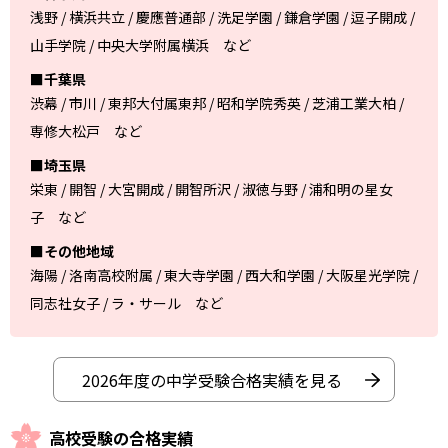
浅野 / 横浜共立 / 慶應普通部 / 洗足学園 / 鎌倉学園 / 逗子開成 /
山手学院 / 中央大学附属横浜 など
■千葉県
渋幕 / 市川 / 東邦大付属東邦 / 昭和学院秀英 / 芝浦工業大柏 /
専修大松戸 など
■埼玉県
栄東 / 開智 / 大宮開成 / 開智所沢 / 淑徳与野 / 浦和明の星女
子 など
■その他地域
海陽 / 洛南高校附属 / 東大寺学園 / 西大和学園 / 大阪星光学院 /
同志社女子 / ラ・サール など
2026年度の中学受験合格実績を見る
高校受験の合格実績