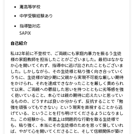
灘高等学校
中学受験経験あり
指導塾対応
SAPIX
自己紹介
私は2年前に不登校で、ご両親にも家庭内暴力を振るう生徒
様の家庭教師を担当したことがございました。最初はなかな
か心を開いてくれず、指導中に逃げ出されたこともございま
した。しかしながら、その生徒様と粘り強く向き合っていく
うちに、生徒様が幼少期に父親から実現不可能な厳しい期待
をかけられ、それを達成できなかったことを厳しく責められ
て以来、ご両親への鬱屈した思いを持つとともに劣等感を強
く抱いていること、本心では親の期待に応えたいと思ってい
るものの、どうすれば良いか分からず、反抗することで「勉
強を頑張ってもできない」という現実を直視することから逃
げている、ということを打ち明けてくださるようになりまし
た。この経験から、表面上は問題的な行動を取る生徒様で
も、粘り強く、本当にその生徒様のためを思って接していれ
ば、やがて心を開いてくださること、そして信頼関係が築け