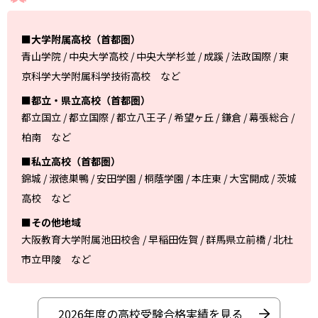
■大学附属高校（首都圏）
青山学院 / 中央大学高校 / 中央大学杉並 / 成蹊 / 法政国際 / 東
京科学大学附属科学技術高校 など
■都立・県立高校（首都圏）
都立国立 / 都立国際 / 都立八王子 / 希望ヶ丘 / 鎌倉 / 幕張総合 /
柏南 など
■私立高校（首都圏）
錦城 / 淑徳巣鴨 / 安田学園 / 桐蔭学園 / 本庄東 / 大宮開成 / 茨城
高校 など
■その他地域
大阪教育大学附属池田校舎 / 早稲田佐賀 / 群馬県立前橋 / 北杜
市立甲陵 など
2026年度の高校受験合格実績を見る