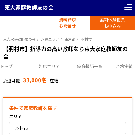
東大家庭教師友の会
＜ 戻る
リセット
資料請求
無料体験授業
電話受付
首都圏エリア
お問合せ
平日11時-19時半
お申込み
東京都
神奈川県
東大家庭教師友の会
派遣エリア
東京都
羽村市
【羽村市】指導力の高い教師なら東大家庭教師友の
会
埼玉県
千葉県
トップ
対応エリア
家庭教師一覧
合格実績
38,000名
関西圏エリア
派遣可能
在籍
大阪府
京都府
条件で家庭教師を探す
エリア
兵庫県
愛知県
羽村市