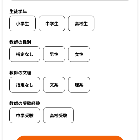
上記以外のエリア（海外含む）はオンライン指導で対応可能です
生徒学年
小学生
中学生
高校生
オンライン家庭教師
教師の性別
選択する
指定なし
男性
女性
教師の文理
指定なし
文系
理系
教師の受験経験
中学受験
高校受験