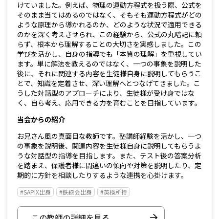
けていました。例えば、物理の運動方程式を扱う際、公式を
そのまま当てはめるのではなく、そもそも運動方程式がどの
ような原理から導かれるのか、どのような状況で適用できる
のかを深く考えさせられ、この経験から、公式の丸暗記に頼
らず、根本から理解することの大切さを実感しました。この
学びを活かし、自身の指導でも「本質の理解」を重視してい
ます。単に解法を教えるのではなく、一つの事象を説明した
後に、それに関連する内容を生徒様自身に説明してもらうこ
とで、知識を定着させ、深い理解へとつなげてきました。こ
うした対話型のアプローチにより、生徒様が受け身ではな
く、自ら考え、応用できる力を育むことを目指しています。
当会からの紹介
お兄さん風の真面目な教師です。塾講師経験を活かし、一つ
の事象を説明後、関連内容を生徒様自身に説明してもらうよ
うな対話型の指導を目指します。また、テスト後の答案分析
を踏まえ、保護者様に間違いの傾向や対策を説明したり、定
期的に方針を相談したりするような連携を心掛けます。
#SAPIX出身
#鉄緑会出身
#英検所持
この教師の詳細を見る