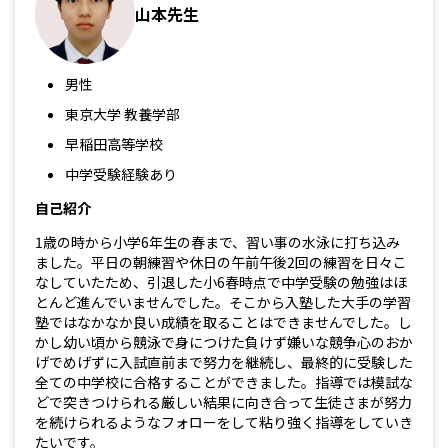
山本先生
男性
東京大学 教養学部
早稲田高等学校
中学受験経験あり
自己紹介
1歳の時から小学6年生の春まで、習い事の水泳に打ち込み
ました。平日の朝練習や休日の午前午後2回の練習を日々こ
なしていたため、引退した小6春時点で中学受験の勉強はほ
とんど進んでいませんでした。そこから入塾した大手の学習
塾ではなかなか良い成績を取ることはできませんでした。し
かし幼い頃から競泳で身につけた負けず嫌いな競争心のおか
げでめげずに入試直前まで努力を継続し、最終的に受験した
全ての中学校に合格することができました。指導では模試な
どで突きつけられる厳しい結果に向き合って生徒さまが努力
を続けられるようなフォローをして粘り強く指導をしていき
たいです。