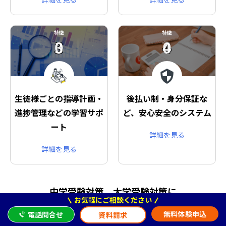
特徴
特徴
03
04
生徒様ごとの指導計画・
後払い制・身分保証な
進捗管理などの学習サポ
ど、安心安全のシステム
ート
詳細を見る
詳細を見る
中学受験対策、大学受験対策に
お気軽にご相談ください
選ばれる理由を動画で紹介
無料体験申込
電話問合せ
資料請求