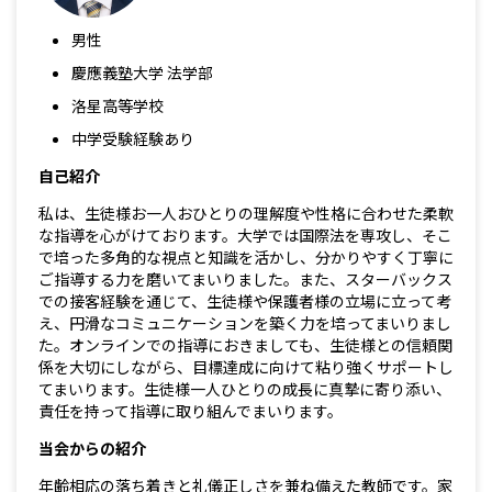
男性
慶應義塾大学 法学部
洛星高等学校
中学受験経験あり
自己紹介
私は、生徒様お一人おひとりの理解度や性格に合わせた柔軟
な指導を心がけております。大学では国際法を専攻し、そこ
で培った多角的な視点と知識を活かし、分かりやすく丁寧に
ご指導する力を磨いてまいりました。また、スターバックス
での接客経験を通じて、生徒様や保護者様の立場に立って考
え、円滑なコミュニケーションを築く力を培ってまいりまし
た。オンラインでの指導におきましても、生徒様との信頼関
係を大切にしながら、目標達成に向けて粘り強くサポートし
てまいります。生徒様一人ひとりの成長に真摯に寄り添い、
責任を持って指導に取り組んでまいります。
当会からの紹介
年齢相応の落ち着きと礼儀正しさを兼ね備えた教師です。家