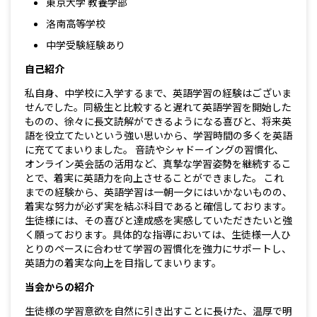
東京大学 教養学部
洛南高等学校
中学受験経験あり
自己紹介
私自身、中学校に入学するまで、英語学習の経験はございま
せんでした。同級生と比較すると遅れて英語学習を開始した
ものの、徐々に長文読解ができるようになる喜びと、将来英
語を役立てたいという強い思いから、学習時間の多くを英語
に充ててまいりました。 音読やシャドーイングの習慣化、
オンライン英会話の活用など、真摯な学習姿勢を継続するこ
とで、着実に英語力を向上させることができました。 これ
までの経験から、英語学習は一朝一夕にはいかないものの、
着実な努力が必ず実を結ぶ科目であると確信しております。
生徒様には、その喜びと達成感を実感していただきたいと強
く願っております。具体的な指導においては、生徒様一人ひ
とりのペースに合わせて学習の習慣化を強力にサポートし、
英語力の着実な向上を目指してまいります。
当会からの紹介
生徒様の学習意欲を自然に引き出すことに長けた、温厚で明