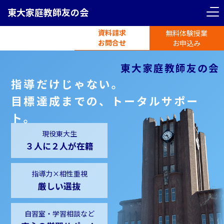
東大家庭教師友の会
資料請求
無料体験授業
電話受付
お問合せ
平日11時-19時半
お申込み
東大家庭教師友の会
指導だけじゃない。
目標達成までの、トータルサポー
ト。
現役東大生
３人に２人が在籍
指導力×相性重視
厳しい選抜
自習室・学習相談など