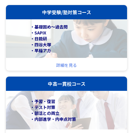
中学受験/塾対策コース
・基礎固め～過去問
・SAPIX
・日能研
・四谷大塚
・早稲アカ
詳細を見る
中高一貫校コース
・予習・復習
・テスト対策
・部活との両立
・内部進学・内申点対策