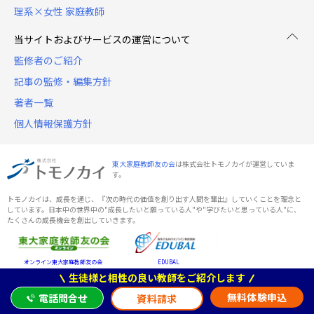
理系×女性 家庭教師
当サイトおよびサービスの運営について
監修者のご紹介
記事の監修・編集方針
著者一覧
個人情報保護方針
東大家庭教師友の会
は株式会社トモノカイが運営していま
す。
トモノカイは、成長を通じ、『次の時代の価値を創り出す人間を輩出』していくことを理念と
しています。日本中の世界中の"成長したいと願っている人"や"学びたいと思っている人"に、
たくさんの成長機会を創出していきます。
オンライン東大家庭教師友の会
EDUBAL
生徒様と相性の良い教師をご紹介します
無料体験申込
電話問合せ
資料請求
Tech Teacher
t-news