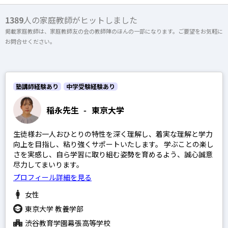
上記以外のエリア（海外含む）はオンライン指導で対応可能です
1389
人の家庭教師がヒットしました
掲載家庭教師は、家庭教師友の会の教師陣のほんの一部になります。ご要望をお気軽に
開成高等学校
オンライン家庭教師
お問合せください。
麻布高等学校
桜蔭高等学校
女子学院高等学校
塾講師経験あり
中学受験経験あり
選択する
筑波大学附属駒場高等学校
稲永先生
-
東京大学
渋谷教育学園幕張高等学校
生徒様お一人おひとりの特性を深く理解し、着実な理解と学力
灘高等学校
向上を目指し、粘り強くサポートいたします。 学ぶことの楽し
さを実感し、自ら学習に取り組む姿勢を育めるよう、誠心誠意
尽力してまいります。
プロフィール詳細を見る
SAPIX
女性
東京大学 教養学部
日能研
渋谷教育学園幕張高等学校