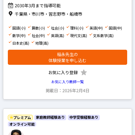
早稲田アカデミー
2030年3月まで指導可能
四谷大塚
千葉県・市川市・習志野市・船橋市
浜学園
国語(小)
算数(小)
社会(小)
理科(小)
英語(中)
国語(中)
希学園
数学(中)
社会(中)
英語(高)
現代文(高)
文系数学(高)
馬淵教室
日本史(高)
地理(高)
鉄緑会
稲永先生の
体験授業を申し込む
SEG
平岡塾
お気に入り登録
お気に入り教師一覧
掲載日：2026年2月4日
中学受験経験あり
高校受験経験あり
家庭教師経験あり
中学受験経験あり
プレミアム
オンライン可能
小学生の科目を指定