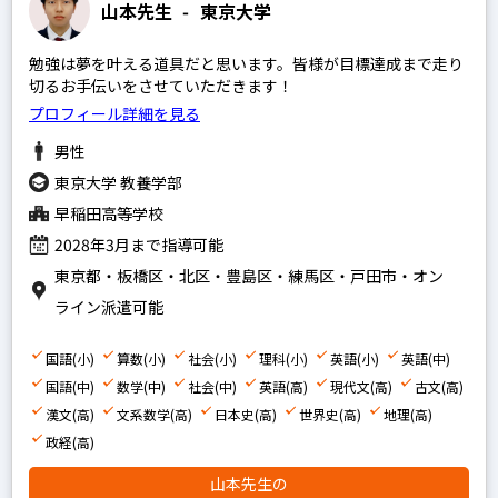
山本先生
-
東京大学
算数
国語
勉強は夢を叶える道具だと思います。皆様が目標達成まで走り
切るお手伝いをさせていただきます！
理科
プロフィール詳細を見る
社会
男性
英語
東京大学 教養学部
早稲田高等学校
中学生の科目を指定
2028年3月まで指導可能
英語
東京都・板橋区・北区・豊島区・練馬区・戸田市・オン
数学
ライン派遣可能
国語
国語(小)
算数(小)
社会(小)
理科(小)
英語(小)
英語(中)
理科
国語(中)
数学(中)
社会(中)
英語(高)
現代文(高)
古文(高)
漢文(高)
文系数学(高)
日本史(高)
世界史(高)
地理(高)
社会
政経(高)
高校生の科目を指定
山本先生の