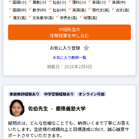
国語(小)
算数(小)
社会(小)
理科(小)
英語(小)
英語(中)
国語(中)
数学(中)
社会(中)
英語(高)
現代文(高)
古文(高)
漢文(高)
文系数学(高)
世界史(高)
地理(高)
中田先生の
体験授業を申し込む
お気に入り登録
お気に入り教師一覧
掲載日：2026年2月4日
家庭教師経験あり
中学受験経験あり
オンライン可能
佐伯先生
-
慶應義塾大学
疑問点は、どんな些細なことでも、納得いくまで丁寧にお答え
いたします。生徒様の成績向上と目標達成に向け、誠心誠意サ
ポートさせていただきます。