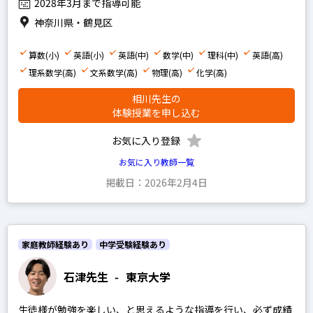
2028年3月まで指導可能
地理
神奈川県・鶴見区
政経
倫理
算数(小)
英語(小)
英語(中)
数学(中)
理科(中)
英語(高)
理系数学(高)
文系数学(高)
物理(高)
化学(高)
現代社会
相川先生の
小論文
体験授業を申し込む
お気に入り登録
男性
お気に入り教師一覧
掲載日：2026年2月4日
女性
プレミアム
家庭教師経験あり
中学受験経験あり
プロ
石津先生
-
東京大学
生徒様が勉強を楽しい、と思えるような指導を行い、必ず成績