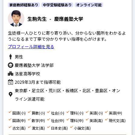
家庭教師経験あり
中学受験経験あり
オンライン可能
生駒先生
-
慶應義塾大学
生徒様一人ひとりに寄り寄り添い、分からない箇所をわかるよ
うになるまで丁寧で分かりやすい指導を心がけます。
プロフィール詳細を見る
男性
慶應義塾大学 法学部
洛星高等学校
2029年3月まで指導可能
東京都・足立区・荒川区・板橋区・北区・豊島区・オン
ライン派遣可能
国語(小)
算数(小)
社会(小)
理科(小)
英語(小)
英語(中)
国語(中)
数学(中)
社会(中)
理科(中)
英語(高)
現代文(高)
古文(高)
漢文(高)
日本史(高)
小論文(高)