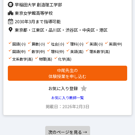
早稲田大学 創造理工学部
東京女学館高等学校
2030年3月まで指導可能
東京都・江東区・品川区・渋谷区・中央区・港区
国語(小)
算数(小)
社会(小)
理科(小)
英語(小)
英語(中)
国語(中)
数学(中)
理科(中)
英語(高)
理系数学(高)
文系数学(高)
物理(高)
化学(高)
中尾先生の
体験授業を申し込む
お気に入り登録
お気に入り教師一覧
掲載日：2026年2月3日
次のページを見る →