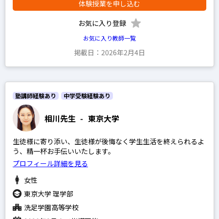
体験授業を申し込む
英語
政経現代社会
お気に入り登録
お気に入り教師一覧
現代文
掲載日：2026年2月4日
古文
漢文
理系数学
塾講師経験あり
中学受験経験あり
文系数学
相川先生
-
東京大学
物理
化学
生徒様に寄り添い、生徒様が後悔なく学生生活を終えられるよ
う、精一杯お手伝いいたします。
生物
プロフィール詳細を見る
地学
女性
世界史
東京大学 理学部
日本史
洗足学園高等学校