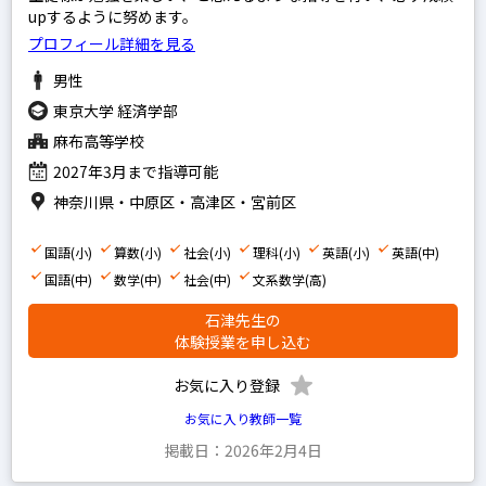
upするように努めます。
家庭教師経験あり
プロフィール詳細を見る
塾講師経験あり
男性
東京大学 経済学部
麻布高等学校
文系
2027年3月まで指導可能
理系
神奈川県・中原区・高津区・宮前区
その他
国語(小)
算数(小)
社会(小)
理科(小)
英語(小)
英語(中)
国語(中)
数学(中)
社会(中)
文系数学(高)
写真あり
石津先生の
体験授業を申し込む
写真なし
お気に入り登録
お気に入り教師一覧
掲載日：2026年2月4日