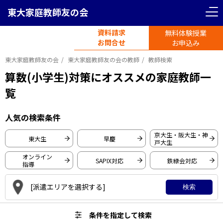
東大家庭教師友の会
＜ 戻る
＜ 戻る
リセット
条件を指定して検索
資料請求
無料体験授業
電話受付
首都圏エリア
お問合せ
平日11時-19時半
お申込み
東大家庭教師友の会
東大家庭教師友の会の教師
教師検索
東京都
神奈川県
算数(小学生)対策にオススメの家庭教師一
覧
東京大学
埼玉県
千葉県
早稲田大学
人気の検索条件
慶應義塾大学
関西圏エリア
京大生・阪大生・神
東大生
早慶
戸大生
一橋大学
オンライン
大阪府
京都府
SAPIX対応
鉄緑会対応
東京工業大学
指導
京都大学
[派遣エリアを選択する]
検索
大阪大学
兵庫県
愛知県
神戸大学
条件を指定して検索