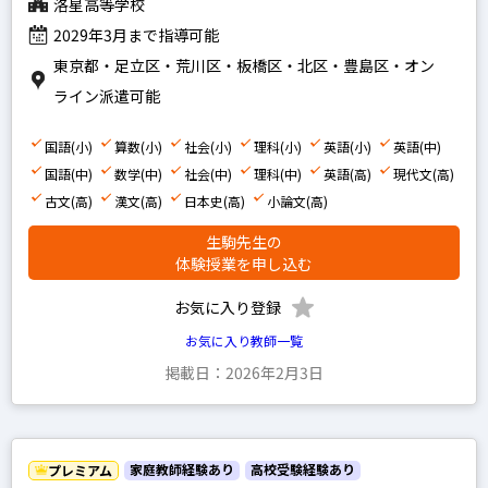
洛星高等学校
地理
2029年3月まで指導可能
政経
東京都・足立区・荒川区・板橋区・北区・豊島区・オン
倫理
ライン派遣可能
現代社会
国語(小)
算数(小)
社会(小)
理科(小)
英語(小)
英語(中)
小論文
国語(中)
数学(中)
社会(中)
理科(中)
英語(高)
現代文(高)
古文(高)
漢文(高)
日本史(高)
小論文(高)
生駒先生の
男性
体験授業を申し込む
女性
お気に入り登録
お気に入り教師一覧
掲載日：2026年2月3日
プレミアム
プロ
家庭教師経験あり
高校受験経験あり
プレミアム