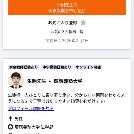
英語
中田先生の
体験授業を申し込む
政経現代社会
お気に入り登録
現代文
お気に入り教師一覧
古文
掲載日：2026年2月4日
漢文
理系数学
文系数学
家庭教師経験あり
中学受験経験あり
オンライン可能
物理
生駒先生
-
慶應義塾大学
化学
生徒様一人ひとりに寄り寄り添い、分からない箇所をわかるよ
生物
うになるまで丁寧で分かりやすい指導を心がけます。
地学
プロフィール詳細を見る
世界史
男性
日本史
慶應義塾大学 法学部