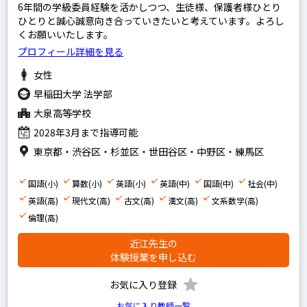
6年間の学級委員経験を活かしつつ、生徒様、保護者様ひとり
ひとりと誠心誠意向き合っていきたいと考えています。よろし
くお願いいたします。
プロフィール詳細を見る
女性
早稲田大学 法学部
大泉高等学校
2028年3月まで指導可能
東京都・渋谷区・杉並区・世田谷区・中野区・練馬区
国語(小)
算数(小)
英語(小)
英語(中)
国語(中)
社会(中)
英語(高)
現代文(高)
古文(高)
漢文(高)
文系数学(高)
倫理(高)
近江先生の
体験授業を申し込む
お気に入り登録
お気に入り教師一覧