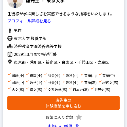
康先生
-
東京大学
生徒様が学ぶ楽しさを実感できるような指導をいたします。
プロフィール詳細を見る
男性
東京大学 教養学部
渋谷教育学園渋谷高等学校
2029年3月まで指導可能
東京都・荒川区・新宿区・台東区・千代田区・豊島区
国語(小)
算数(小)
社会(小)
理科(小)
英語(小)
英語(中)
国語(中)
数学(中)
社会(中)
理科(中)
英語(高)
現代文(高)
古文(高)
漢文(高)
文系数学(高)
日本史(高)
世界史(高)
康先生の
体験授業を申し込む
お気に入り登録
お気に入り教師一覧