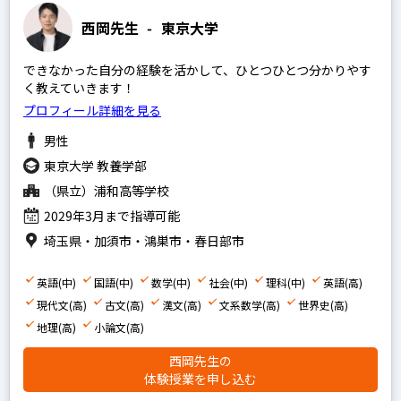
家庭教師経験あり
西岡先生
-
東京大学
塾講師経験あり
できなかった自分の経験を活かして、ひとつひとつ分かりやす
く教えていきます！
プロフィール詳細を見る
文系
男性
理系
東京大学 教養学部
その他
（県立）浦和高等学校
2029年3月まで指導可能
埼玉県・加須市・鴻巣市・春日部市
写真あり
英語(中)
国語(中)
数学(中)
社会(中)
理科(中)
英語(高)
写真なし
現代文(高)
古文(高)
漢文(高)
文系数学(高)
世界史(高)
地理(高)
小論文(高)
西岡先生の
体験授業を申し込む