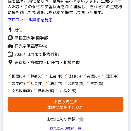
備を整え、責任をもって指導に臨んでまいります。生徒様お一
人おひとりの個性や学習状況を深く理解し、それぞれの生徒様
に最も適した指導を心を込めて提供してまいります。
プロフィール詳細を見る
男性
早稲田大学 商学部
桐光学園高等学校
2030年3月まで指導可能
東京都・多摩市・町田市・相模原市
国語(小)
算数(小)
社会(小)
理科(小)
英語(小)
国語(中)
数学(中)
社会(中)
理科(中)
現代文(高)
古文(高)
文系数学(高)
世界史(高)
小論文(高)
小笠原先生の
体験授業を申し込む
お気に入り登録
お気に入り教師一覧