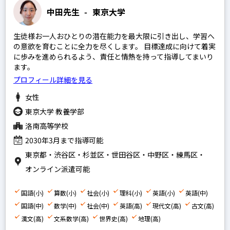
中田先生
-
東京大学
算数
国語
生徒様お一人おひとりの潜在能力を最大限に引き出し、学習へ
の意欲を育むことに全力を尽くします。 目標達成に向けて着実
理科
に歩みを進められるよう、責任と情熱を持って指導してまいり
社会
ます。
プロフィール詳細を見る
英語
女性
中学生の科目を指定
東京大学 教養学部
英語
洛南高等学校
2030年3月まで指導可能
数学
東京都・渋谷区・杉並区・世田谷区・中野区・練馬区・
国語
オンライン派遣可能
理科
国語(小)
社会
算数(小)
社会(小)
理科(小)
英語(小)
英語(中)
国語(中)
数学(中)
社会(中)
英語(高)
現代文(高)
古文(高)
漢文(高)
文系数学(高)
世界史(高)
地理(高)
高校生の科目を指定