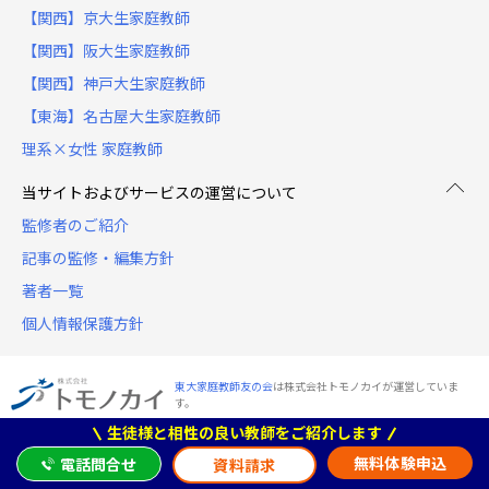
【関西】京大生家庭教師
【関西】阪大生家庭教師
【関西】神戸大生家庭教師
【東海】名古屋大生家庭教師
理系×女性 家庭教師
当サイトおよびサービスの運営について
監修者のご紹介
記事の監修・編集方針
著者一覧
個人情報保護方針
東大家庭教師友の会
は株式会社トモノカイが運営していま
す。
生徒様と相性の良い教師をご紹介します
トモノカイは、成長を通じ、『次の時代の価値を創り出す人間を輩出』していくことを理念と
しています。日本中の世界中の"成長したいと願っている人"や"学びたいと思っている人"に、
無料体験申込
電話問合せ
資料請求
たくさんの成長機会を創出していきます。