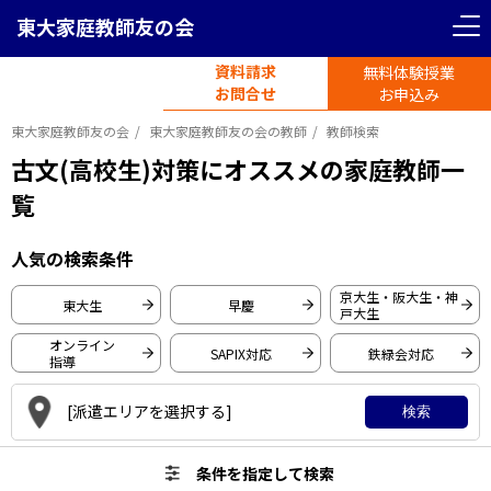
東大家庭教師友の会
＜ 戻る
＜ 戻る
リセット
条件を指定して検索
資料請求
無料体験授業
電話受付
首都圏エリア
お問合せ
平日11時-19時半
お申込み
東大家庭教師友の会
東大家庭教師友の会の教師
教師検索
東京都
神奈川県
古文(高校生)対策にオススメの家庭教師一
覧
東京大学
埼玉県
千葉県
早稲田大学
人気の検索条件
慶應義塾大学
関西圏エリア
京大生・阪大生・神
東大生
早慶
戸大生
一橋大学
オンライン
大阪府
京都府
SAPIX対応
鉄緑会対応
東京工業大学
指導
京都大学
[派遣エリアを選択する]
検索
大阪大学
兵庫県
愛知県
神戸大学
条件を指定して検索