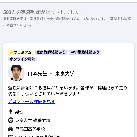
上記以外のエリア（海外含む）はオンライン指導で対応可能です
502
人の家庭教師がヒットしました
掲載家庭教師は、家庭教師友の会の教師陣のほんの一部になります。ご要望をお気軽に
開成高等学校
オンライン家庭教師
お問合せください。
麻布高等学校
桜蔭高等学校
女子学院高等学校
家庭教師経験あり
中学受験経験あり
プレミアム
選択する
オンライン可能
筑波大学附属駒場高等学校
渋谷教育学園幕張高等学校
山本先生
-
東京大学
灘高等学校
勉強は夢を叶える道具だと思います。皆様が目標達成まで走り
切るお手伝いをさせていただきます！
プロフィール詳細を見る
男性
SAPIX
東京大学 教養学部
日能研
早稲田高等学校