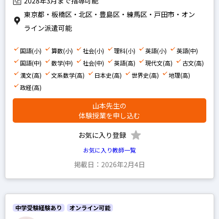
早稲田アカデミー
2028年3月まで指導可能
東京都・板橋区・北区・豊島区・練馬区・戸田市・オン
四谷大塚
ライン派遣可能
浜学園
希学園
国語(小)
算数(小)
社会(小)
理科(小)
英語(小)
英語(中)
国語(中)
数学(中)
社会(中)
英語(高)
現代文(高)
古文(高)
馬淵教室
漢文(高)
文系数学(高)
日本史(高)
世界史(高)
地理(高)
鉄緑会
政経(高)
SEG
山本先生の
体験授業を申し込む
平岡塾
お気に入り登録
お気に入り教師一覧
中学受験経験あり
掲載日：2026年2月4日
高校受験経験あり
中学受験経験あり
オンライン可能
小学生の科目を指定