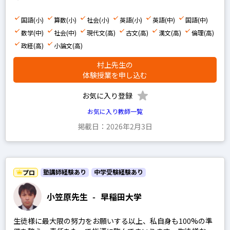
国語(小)
算数(小)
社会(小)
英語(小)
英語(中)
国語(中)
数学(中)
社会(中)
現代文(高)
古文(高)
漢文(高)
倫理(高)
政経(高)
小論文(高)
村上先生の
体験授業を申し込む
お気に入り登録
お気に入り教師一覧
掲載日：2026年2月3日
塾講師経験あり
中学受験経験あり
プロ
小笠原先生
-
早稲田大学
生徒様に最大限の努力をお願いする以上、私自身も100%の準