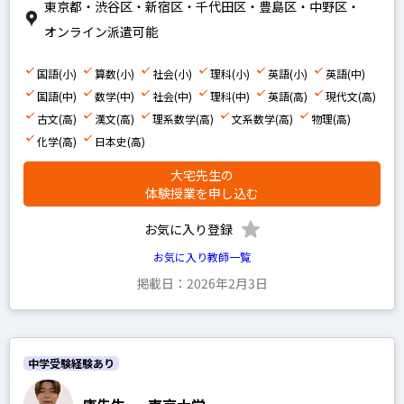
東京都・渋谷区・新宿区・千代田区・豊島区・中野区・
オンライン派遣可能
国語(小)
算数(小)
社会(小)
理科(小)
英語(小)
英語(中)
国語(中)
数学(中)
社会(中)
理科(中)
英語(高)
現代文(高)
古文(高)
漢文(高)
理系数学(高)
文系数学(高)
物理(高)
化学(高)
日本史(高)
大宅先生の
体験授業を申し込む
お気に入り登録
お気に入り教師一覧
掲載日：2026年2月3日
中学受験経験あり