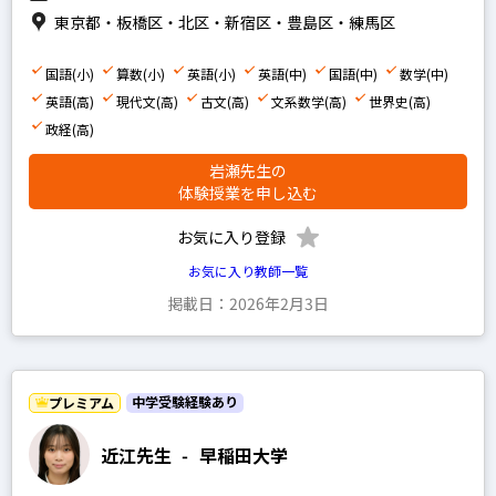
東京都・板橋区・北区・新宿区・豊島区・練馬区
国語(小)
算数(小)
英語(小)
英語(中)
国語(中)
数学(中)
英語(高)
現代文(高)
古文(高)
文系数学(高)
世界史(高)
政経(高)
岩瀬先生の
体験授業を申し込む
お気に入り登録
お気に入り教師一覧
掲載日：2026年2月3日
中学受験経験あり
プレミアム
近江先生
-
早稲田大学