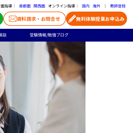
対面指導：
オンライン指導：
｜
首都圏
関西圏
国内
海外
教師登録
資料請求・お問合せ
無料体験授業お申込み
験談
受験情報/勉強ブログ
医学部受験
高校生のご料金
よくある質問
お気に入り家庭教師
大学受験の合格実績
高校生向け
一覧ページ
プロ家庭教師