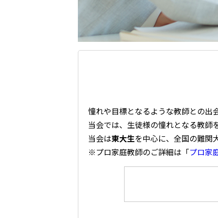
憧れや目標となるような教師との出
当会では、生徒様の憧れとなる教師
当会は
東大生
を中心に、全国の難関
※プロ家庭教師のご詳細は「
プロ家