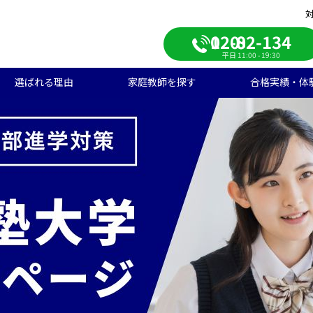
0120-082-134
平日 11:00 - 19:30
選ばれる理由
家庭教師を探す
合格実績・体
校受験
学生のご料金
ンライン自習室
遣エリアから探す
学受験の合格実績
大学受験/塾対策
中学生のご料金
ご入会の流れ
一覧から探す
高校受験の合格実績
学生向け
期短期コース
徒様の声
中学生向け
ご家庭様インタビュー
会人向け
帰国子女向け