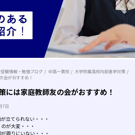
会受験情報・勉強ブログ
中高一貫校
大学附属高校内部進学対策
の会がおすすめ！
策には家庭教師友の会がおすすめ！
月7日
画が立てられない・・・
くのが大変・・・
師が周りにいない・・・