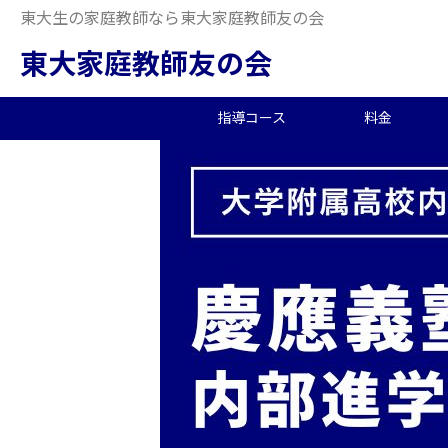
東大生の家庭教師なら東大家庭教師友の会
東大家庭教師友の会
指導コース
料金
中学受験/塾対策
料金概要
当会の特徴
東大生の教師を探す
2026年度合格実績
高
小
オ
派
中
中高一貫校向け
料金シミュレーション
理念
合格体験記
小
夏
生
大学生向け
社