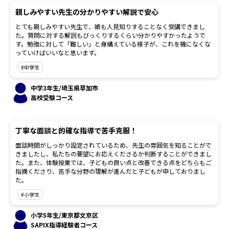
親しみやすい先生の分かりやすい解説で安心
とても親しみやすい先生で、娘も人見知りすることなく受講できまし
た。質問に対する解説もびっくりするくらい分かりやすかったようで
す。勉強に対して「難しい」と身構えている様子が、これを機になくな
っていけばいいなと思います。
#中学生
中学3年生/埼玉県草加市
高校受験コース
丁寧な面談と的確な指導で苦手克服！
面談時間がしっかり設定されているため、先生の雰囲気を知ることがで
きましたし、私たちの要望にお応えくださるか判断することができまし
た。また、体験授業では、子どもの良い点と改善できる点をどちらもご
指摘くださり、苦手な分野の理解が進んだと子どもが申しておりまし
た。
#小学生
小学5年生/東京都文京区
SAPIX指導経験者コース