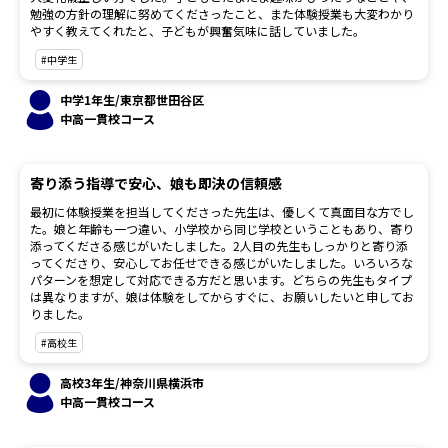
勉強の方針の理解に努めてくださったこと、また体験授業も大変わかり
やすく教えてくれたと、子どもが興奮気味に話していました。
#中学生
中学1年生/東京都世田谷区
中高一貫校コース
寄り添う指導で安心、娘も即決の信頼感
最初に体験授業を担当してくださった先生は、優しくて真面目な方でし
た。娘と年齢も一つ違い、小学校から同じ学校ということもあり、寄り
添ってくださる感じがいたしました。2人目の先生もしっかりと寄り添
ってくださり、安心してお任せできる感じがいたしました。いろいろな
パターンを想定して対応できる方だと思います。どちらの先生もタイプ
は異なりますが、娘は体験をしてからすぐに、お願いしたいと申してお
りました。
#高校生
高校3年生/神奈川県横浜市
中高一貫校コース