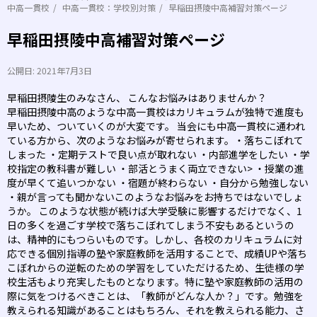
中高一貫校
中高一貫校：学校別対策
早稲田摂陵中高補習対策ページ
早稲田摂陵中高補習対策ページ
公開日:
2021年7月3日
早稲田摂陵生のみなさん、 こんなお悩みはありませんか？
早稲田摂陵中高のような中高一貫校はカリキュラムが独特で進度も
早いため、ついていくのが大変です。 当会にも中高一貫校に通われ
ている方から、次のようなお悩みが寄せられます。・落ちこぼれて
しまった ・定期テストで良い点が取れない ・内部進学をしたい ・学
校指定の教科書が難しい ・部活とうまく両立できない> ・授業の進
度が早くて追いつかない ・宿題が終わらない ・自分から勉強しない
・親が言っても聞かないこのようなお悩みをお持ちではないでしょ
うか。 このような状態が続けば大学受験に影響するだけでなく、1
日の多くを過ごす学校で落ちこぼれてしまう不安もあるというの
は、精神的にもつらいものです。しかし、各校のカリキュラムに対
応できる個別指導の塾や家庭教師を活用することで、成績UPや落ち
こぼれからの逆転のための学習をしていただけるため、生徒様の学
校生活もより充実したものとなります。特に塾や家庭教師の活用の
際に気をつけるべきことは、「教師がどんな人か？」です。勉強を
教えられる知識があることはもちろん、それを教えられる能力、さ