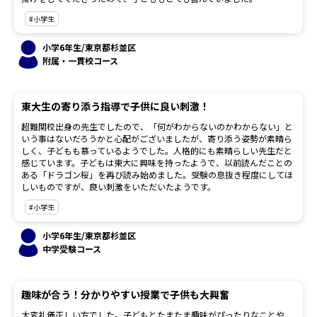
#小学生
小学6年生/東京都杉並区
附属・一貫校コース
東大生の寄り添う指導で子供に良い刺激！
超難関校出身の先生でしたので、「何がわからないのかわからない」と
いう事はないだろうかと心配がございましたが、寄り添う姿勢が素晴ら
しく、子どもも慕っているようでした。人格的にも素晴らしい先生だと
感じています。子どもは東大に興味を持ったようで、以前読んだことの
ある「ドラゴン桜」を再び読み始めました。受験の息抜き程度にしてほ
しいものですが、良い刺激をいただいたようです。
#小学生
小学6年生/東京都杉並区
中学受験コース
趣味が合う！分かりやすい授業で子供も大興奮
大変礼儀正しい方でした。子どもとたまたま趣味がぴったりなことや、