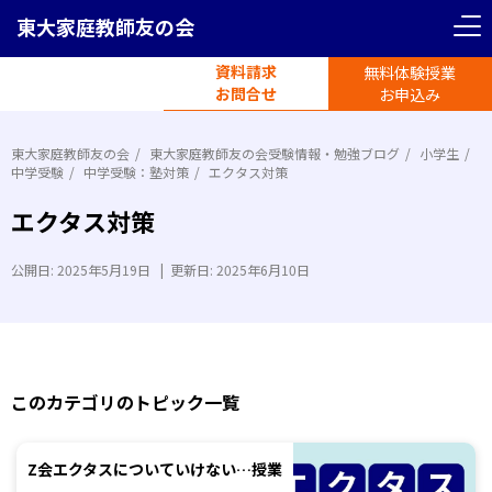
東大家庭教師友の会
資料請求
無料体験授業
電話受付
お問合せ
平日11時-19時半
お申込み
東大家庭教師友の会
東大家庭教師友の会受験情報・勉強ブログ
小学生
中学受験
中学受験：塾対策
エクタス対策
エクタス対策
公開日:
2025年5月19日
|
更新日:
2025年6月10日
このカテゴリのトピック一覧
Z会エクタスについていけない…授業