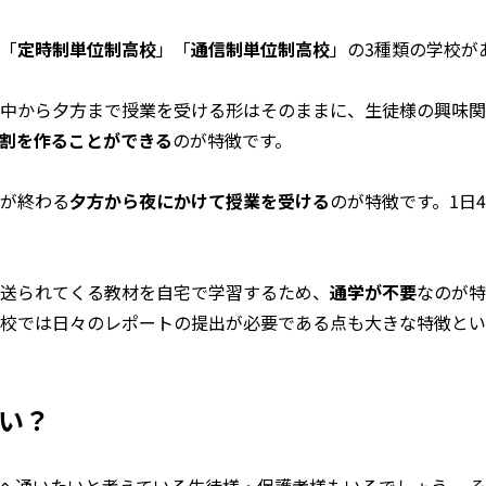
「
定時制単位制高校
」「
通信制単位制高校
」の3種類の学校が
中から夕方まで授業を受ける形はそのままに、生徒様の興味関
割を作ることができる
のが特徴です。
が終わる
夕方から夜にかけて授業を受ける
のが特徴です。1日
送られてくる教材を自宅で学習するため、
通学が不要
なのが特
校では日々のレポートの提出が必要である点も大きな特徴とい
ない？