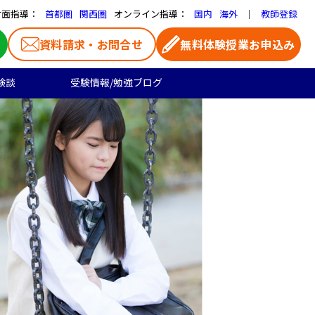
対面指導：
オンライン指導：
｜
首都圏
関西圏
国内
海外
教師登録
資料請求・お問合せ
無料体験授業お申込み
験談
受験情報/勉強ブログ
医学部受験
高校生のご料金
よくある質問
お気に入り家庭教師
大学受験の合格実績
高校生向け
一覧ページ
プロ家庭教師