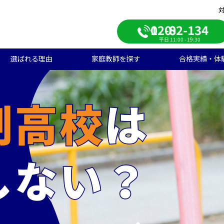
0120-082-134
平日 11:00 - 19:30
選ばれる理由
家庭教師を探す
合格実績・体
校受験
学生のご料金
ンライン自習室
遣エリアから探す
学受験の合格実績
大学受験/塾対策
中学生のご料金
ご入会の流れ
一覧から探す
高校受験の合格実績
学生向け
期短期コース
徒様の声
中学生向け
ご家庭様インタビュー
会人向け
帰国子女向け