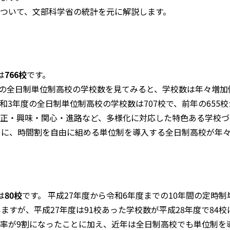
ついて、文部科学省の統計を元に解説します。
は
766校
です。
年間の全日制単位制高校の学校数を見てみると、学校数は年々増加
3年度の全日制単位制高校の学校数は707校で、前年の655校
正・興味・関心・進路など、多様化に対応した特色ある学校づ
めに、時間割を自由に組める単位制を導入する全日制高校が年
は
80校
です。 平成27年度から令和6年度までの10年間の定時
ますが、平成27年度は91校あった学校数が平成28年度で84
率が9割になったことに加え、近年は全日制高校でも単位制を