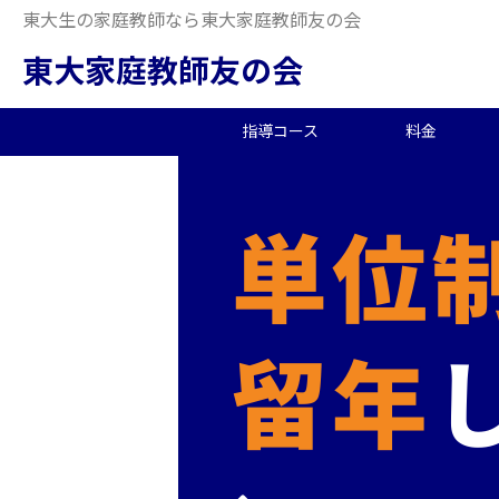
東大生の家庭教師なら東大家庭教師友の会
東大家庭教師友の会
指導コース
料金
中学受験/塾対策
料金概要
当会の特徴
東大生の教師を探す
2026年度合格実績
高
小
オ
派
中
中高一貫校向け
料金シミュレーション
理念
合格体験記
小
夏
生
大学生向け
社