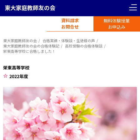
東大家庭教師友の会
資料請求
無料体験授業
電話受付
お問合せ
平日11時-19時半
お申込み
東大家庭教師友の会
合格実績・体験談・生徒様の声
東大家庭教師友の会の合格体験記
高校受験の合格体験談
栄東高等学校に合格しました！
栄東高等学校
2022年度