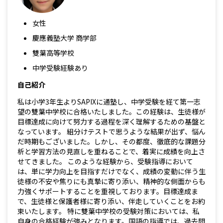
女性
慶應義塾大学 商学部
雙葉高等学校
中学受験経験あり
自己紹介
私は小学3年生よりSAPIXに通塾し、中学受験を経て第一志
望の雙葉中学校に合格いたしました。この経験は、生徒様が
目標達成に向けて努力する過程を深く理解するための基盤と
なっています。 組分けテストで思うような結果が出ず、悩ん
だ時期もございました。しかし、その都度、徹底的な課題分
析と学習方法の見直しを重ねることで、着実に成績を向上さ
せてきました。 このような経験から、受験指導において
は、単に学力向上を目指すだけでなく、成績の変動に伴う生
徒様の不安や焦りにも真摯に寄り添い、精神的な側面からも
力強くサポートすることを重視しております。目標達成ま
で、生徒様と保護者様に寄り添い、伴走していくことをお約
束いたします。 特に雙葉中学校の受験対策においては、私
自身の合格経験が強みとなります。国語の指導では、過去問