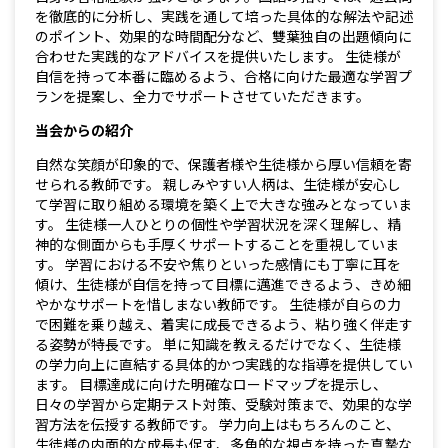
を徹底的に分析し、実践を通して培った具体的な解法や記述
のポイント、効果的な時間配分など、雙葉独自の出題傾向に
合わせた実践的なアドバイスを提供いたします。 生徒様が
自信を持って本番に臨めるよう、合格に向けた最適な学習プ
ランを提案し、全力でサポートさせていただきます。
当会からの紹介
自然な笑顔が印象的で、保護者様や生徒様から厚い信頼を寄
せられる教師です。 親しみやすい人柄は、生徒様が安心し
て学習に取り組める環境を築く上で大きな強みとなっていま
す。 生徒様一人ひとりの個性や学習状況を深く理解し、精
神的な側面からも手厚くサポートすることを重視していま
す。 学習における不安や焦りといった感情にも丁寧に耳を
傾け、生徒様が自信を持って目標に邁進できるよう、きめ細
やかなサポートを惜しまない教師です。 生徒様が自らの力
で困難を乗り越え、着実に成長できるよう、粘り強く伴走す
る姿勢が特長です。 単に知識を教えるだけでなく、生徒様
の学力向上に直結する具体的かつ実践的な指導を提供してい
ます。 目標達成に向けた明確なロードマップを提示し、
日々の学習から定期テスト対策、受験対策まで、効果的な学
習方法を伝授する教師です。 学力向上はもちろんのこと、
生徒様の内面的な成長も促す、多角的な視点を持った真摯な