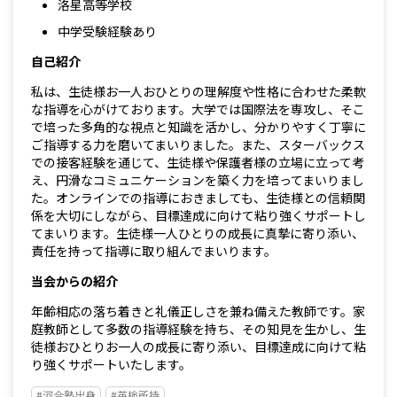
洛星高等学校
中学受験経験あり
自己紹介
私は、生徒様お一人おひとりの理解度や性格に合わせた柔軟
な指導を心がけております。大学では国際法を専攻し、そこ
で培った多角的な視点と知識を活かし、分かりやすく丁寧に
ご指導する力を磨いてまいりました。また、スターバックス
での接客経験を通じて、生徒様や保護者様の立場に立って考
え、円滑なコミュニケーションを築く力を培ってまいりまし
た。オンラインでの指導におきましても、生徒様との信頼関
係を大切にしながら、目標達成に向けて粘り強くサポートし
てまいります。生徒様一人ひとりの成長に真摯に寄り添い、
責任を持って指導に取り組んでまいります。
当会からの紹介
年齢相応の落ち着きと礼儀正しさを兼ね備えた教師です。家
庭教師として多数の指導経験を持ち、その知見を生かし、生
徒様おひとりお一人の成長に寄り添い、目標達成に向けて粘
り強くサポートいたします。
#河合塾出身
#英検所持