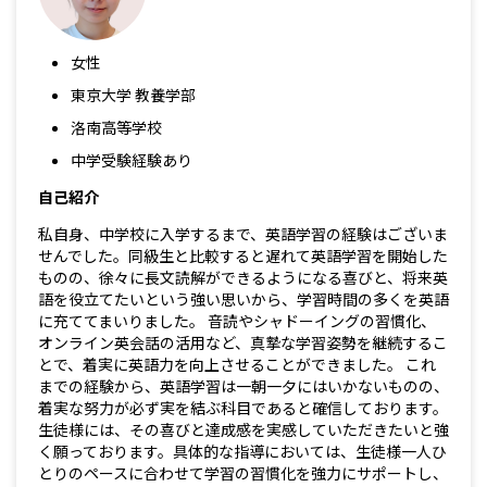
女性
東京大学 教養学部
洛南高等学校
中学受験経験あり
自己紹介
私自身、中学校に入学するまで、英語学習の経験はございま
せんでした。同級生と比較すると遅れて英語学習を開始した
ものの、徐々に長文読解ができるようになる喜びと、将来英
語を役立てたいという強い思いから、学習時間の多くを英語
に充ててまいりました。 音読やシャドーイングの習慣化、
オンライン英会話の活用など、真摯な学習姿勢を継続するこ
とで、着実に英語力を向上させることができました。 これ
までの経験から、英語学習は一朝一夕にはいかないものの、
着実な努力が必ず実を結ぶ科目であると確信しております。
生徒様には、その喜びと達成感を実感していただきたいと強
く願っております。具体的な指導においては、生徒様一人ひ
とりのペースに合わせて学習の習慣化を強力にサポートし、