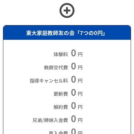
東大家庭教師友の会「7つの0円」
0
体験料
円
0
教師交代費
円
0
指導キャンセル料
円
0
更新費
円
0
解約費
円
0
兄弟/姉妹入会費
円
0
再入会費
円