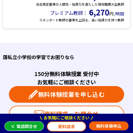
当会規定基準の人間性・指導力を満たした現役難関大生教師
6,270
プレミアム教師：
円
/時間
スタンダード教師の基準を上回る、高い指導力を持つ教師
国私立小学校の学習でお困りなら
150分無料体験授業 受付中
お気軽にご相談ください
無料体験授業を申し込む
資料請求・お問合せ
お気軽にご相談ください
無料体験申込
電話問合せ
資料請求
お電話（平日11:00 - 19:30）