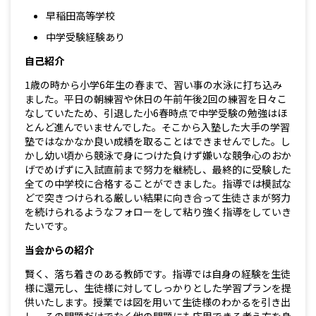
早稲田高等学校
中学受験経験あり
自己紹介
1歳の時から小学6年生の春まで、習い事の水泳に打ち込み
ました。平日の朝練習や休日の午前午後2回の練習を日々こ
なしていたため、引退した小6春時点で中学受験の勉強はほ
とんど進んでいませんでした。そこから入塾した大手の学習
塾ではなかなか良い成績を取ることはできませんでした。し
かし幼い頃から競泳で身につけた負けず嫌いな競争心のおか
げでめげずに入試直前まで努力を継続し、最終的に受験した
全ての中学校に合格することができました。指導では模試な
どで突きつけられる厳しい結果に向き合って生徒さまが努力
を続けられるようなフォローをして粘り強く指導をしていき
たいです。
当会からの紹介
賢く、落ち着きのある教師です。指導では自身の経験を生徒
様に還元し、生徒様に対してしっかりとした学習プランを提
供いたします。授業では図を用いて生徒様のわかるを引き出