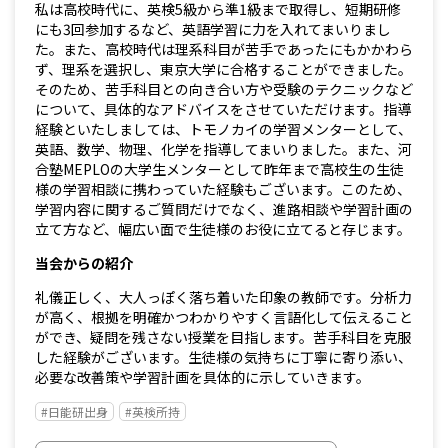
私は高校時代に、英検5級から準1級まで取得し、短期研修
にも3回参加するなど、英語学習に力を入れてまいりまし
た。また、高校時代は理系科目が苦手であったにもかかわら
ず、理系を選択し、東京大学に合格することができました。
そのため、苦手科目との向き合い方や受験のテクニックなど
について、具体的なアドバイスをさせていただけます。指導
経験といたしましては、トモノカイの学習メンターとして、
英語、数学、物理、化学を指導してまいりました。また、河
合塾MEPLOの大学生メンターとして昨年まで高校生の生徒
様の学習相談に携わっていた経験もございます。このため、
学習内容に関するご質問だけでなく、進路相談や学習計画の
立て方など、幅広い面で生徒様のお役に立てると存じます。
当会からの紹介
礼儀正しく、大人っぽく落ち着いた印象の教師です。分析力
が高く、根拠を明確かつわかりやすく言語化して伝えること
ができ、疑問を残さない授業を目指します。苦手科目を克服
した経験がございます。生徒様の気持ちに丁寧に寄り添い、
必要な改善策や学習計画を具体的に示していきます。
#日能研出身
#英検所持