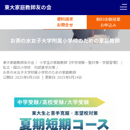
東大家庭教師友の会
資料請求
無料体験授業
電話受付
お問合せ
平日11時-19時半
お申込み
お茶の水女子大学附属小学校のための家庭教師
東大家庭教師友の会
小学生の家庭教師【中学受験・塾対策・学習習慣】
私立・国立小学校 内部進学対策
お茶の水女子大学附属小学校のための家庭教師
公開日:
2025年5月10日
|
更新日:
2025年5月14日