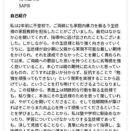
SAPIX
自己紹介
私は2年前に不登校で、ご両親にも家庭内暴力を振るう生徒
様の家庭教師を担当したことがございました。最初はなかな
か心を開いてくれず、指導中に逃げ出されたこともございま
した。しかしながら、その生徒様と粘り強く向き合っていく
うちに、生徒様が幼少期に父親から実現不可能な厳しい期待
をかけられ、それを達成できなかったことを厳しく責められ
て以来、ご両親への鬱屈した思いを持つとともに劣等感を強
く抱いていること、本心では親の期待に応えたいと思ってい
るものの、どうすれば良いか分からず、反抗することで「勉
強を頑張ってもできない」という現実を直視することから逃
げている、ということを打ち明けてくださるようになりまし
た。この経験から、表面上は問題的な行動を取る生徒様で
も、粘り強く、本当にその生徒様のためを思って接していれ
ば、やがて心を開いてくださること、そして信頼関係が築け
ればそこからまた向上心を持って頑張ってくださるというこ
とを学びました。このことから、私は塾や学校に馴染めなか
ったり、学習についていけなかったりする生徒様であって
も、決して見捨てることなく、真摯に向き合って指導し、生
徒様の人生を良い方向に導きたいと強く思うようになりまし