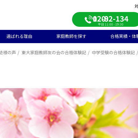
0120-082-134
平日 11:00 - 19:30
選ばれる理由
家庭教師を探す
合格実績・体
徒様の声
東大家庭教師友の会の合格体験記
中学受験の合格体験記
校受験
学生のご料金
ンライン自習室
遣エリアから探す
学受験の合格実績
大学受験/塾対策
中学生のご料金
ご入会の流れ
一覧から探す
高校受験の合格実績
学生向け
期短期コース
徒様の声
中学生向け
ご家庭様インタビュー
会人向け
帰国子女向け