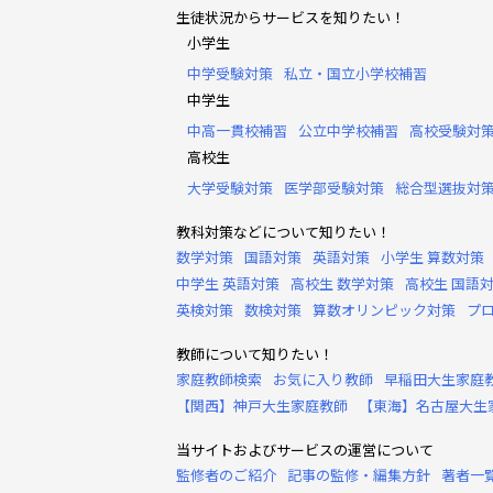
生徒状況からサービスを知りたい！
小学生
中学受験対策
私立・国立小学校補習
中学生
中高一貫校補習
公立中学校補習
高校受験対
高校生
大学受験対策
医学部受験対策
総合型選抜対
教科対策などについて知りたい！
数学対策
国語対策
英語対策
小学生 算数対策
中学生 英語対策
高校生 数学対策
高校生 国語
英検対策
数検対策
算数オリンピック対策
プ
教師について知りたい！
家庭教師検索
お気に入り教師
早稲田大生家庭
【関西】神戸大生家庭教師
【東海】名古屋大生
当サイトおよびサービスの運営について
監修者のご紹介
記事の監修・編集方針
著者一