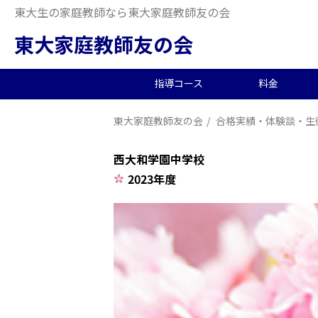
東大生の家庭教師なら東大家庭教師友の会
東大家庭教師友の会
指導コース
料金
東大家庭教師友の会
合格実績・体験談・生
中学受験/塾対策
料金概要
当会の特徴
東大生の教師を探す
2026年度合格実績
高
小
オ
派
中
西大和学園中学校
中高一貫校向け
料金シミュレーション
理念
合格体験記
小
夏
生
2023年度
大学生向け
社