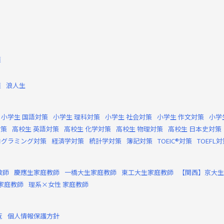
策
策
浪人生
小学生 国語対策
小学生 理科対策
小学生 社会対策
小学生 作文対策
小学
対策
高校生 英語対策
高校生 化学対策
高校生 物理対策
高校生 日本史対策
ログラミング対策
経済学対策
統計学対策
簿記対策
TOEIC®対策
TOEFL
教師
慶應生家庭教師
一橋大生家庭教師
東工大生家庭教師
【関西】京大生
家庭教師
理系×女性 家庭教師
覧
個人情報保護方針