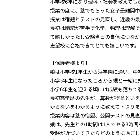
小学校6年になり理科・社会を教えても
授業の度に、塾でもらった女子最難関中
授業は宿題とテストの見直し、近畿の最
最初は暗記が苦手で化学、物理は理解で
て嬉しかったし受験当日の自信につなが
志望校に合格できてとても嬉しいです。
【保護者様より】
娘は小学校1年生から浜学園に通い、中
小学5年生になったころから親と一緒に
小学6年生を迎える頃には成績も落ちて
最初高学歴の先生が、算数が得意といえ
からないをわかるように教えて下さりま
授業内容は塾の宿題、公開テストの見直
娘は、先生との1時間は1人でやる3時
受験が近づいてきたらどのように過ごし