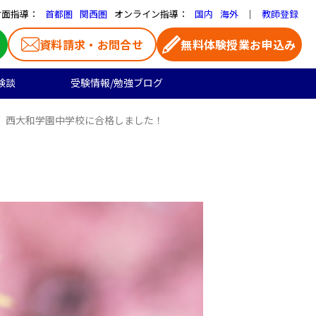
対面指導：
オンライン指導：
｜
首都圏
関西圏
国内
海外
教師登録
資料請求・お問合せ
無料体験授業お申込み
験談
受験情報/勉強ブログ
西大和学園中学校に合格しました！
医学部受験
高校生のご料金
よくある質問
お気に入り家庭教師
大学受験の合格実績
高校生向け
一覧ページ
プロ家庭教師