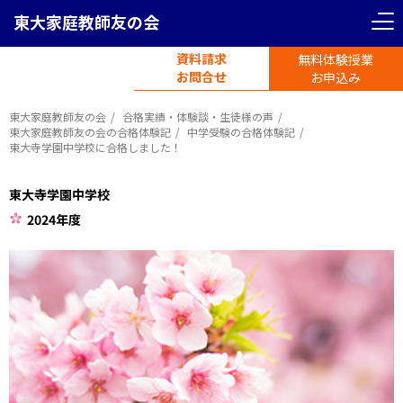
東大家庭教師友の会
資料請求
無料体験授業
電話受付
お問合せ
平日11時-19時半
お申込み
東大家庭教師友の会
合格実績・体験談・生徒様の声
東大家庭教師友の会の合格体験記
中学受験の合格体験記
東大寺学園中学校に合格しました！
東大寺学園中学校
2024年度