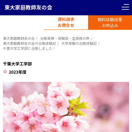
東大家庭教師友の会
資料請求
無料体験授業
電話受付
お問合せ
平日11時-19時半
お申込み
東大家庭教師友の会
合格実績・体験談・生徒様の声
東大家庭教師友の会の合格体験記
大学受験の合格体験記
千葉大学工学部に合格しました！
千葉大学工学部
2023年度