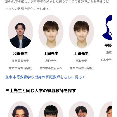
20%以下の厳しい選考基準を通過した選りすぐりの教師陣からお子様にピ
ッタリの教師を紹介いたします。
平野先
東京大
和田先生
上田先生
上田先生
並木中等教
慶應義塾大学
鳥取大学
鳥取大学
並木中等教育学校
並木中等教育学校
並木中等教育学校
並木中等教育学校出身の家庭教師をさらに見る >
三上先生と同じ大学の家庭教師を探す