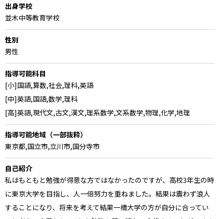
出身学校
並木中等教育学校
性別
男性
指導可能科目
[小]国語,算数,社会,理科,英語
[中]英語,国語,数学,理科
[高]英語,現代文,古文,漢文,理系数学,文系数学,物理,化学,地理
指導可能地域（一部抜粋）
東京都,国立市,立川市,国分寺市
自己紹介
私はもともと勉強が得意な方ではなかったのですが、高校3年生の時
に東京大学を目指し、人一倍努力を重ねました。結果は震わず浪人
することになり、将来を考えて結果一橋大学の方が自分に合ってい