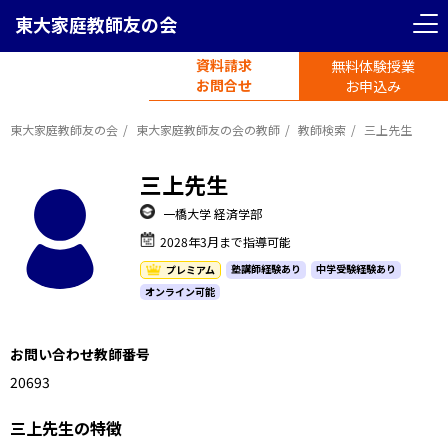
東大家庭教師友の会
資料請求
無料体験授業
電話受付
お問合せ
平日11時-19時半
お申込み
東大家庭教師友の会
東大家庭教師友の会の教師
教師検索
三上先生
三上先生
一橋大学 経済学部
2028年3月まで指導可能
塾講師経験あり
中学受験経験あり
プレミアム
オンライン可能
お問い合わせ教師番号
1206931
三上先生の特徴