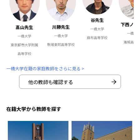
谷先生
下西ノ園
川勝先生
髙山先生
一橋大学
一橋大
一橋大学
一橋大学
麻布高等学校
海城高等
駒場東邦高等学校
東京都市大学附属
高等学校
一橋大学在籍の家庭教師をさらに見る >
他の教師も確認する
在籍大学から教師を探す