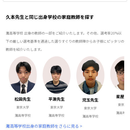
久本先生と同じ出身学校の家庭教師を探す
灘高等学校 出身の教師の一部をご紹介いたします。その他、選考率20%以
下の厳しい選考基準を通過した選りすぐりの教師陣からお子様にピッタリの
教師を紹介いたします。
星屋先
松田先生
平瀬先生
児玉先生
東京大
東京大学
東京大学
東京大学
灘高等学
灘高等学校
灘高等学校
灘高等学校
灘高等学校出身の家庭教師をさらに見る >