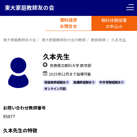
東大家庭教師友の会
資料請求
無料体験授業
電話受付
お問合せ
平日11時-19時半
お申込み
東大家庭教師友の会
東大家庭教師友の会の教師
教師検索
久本先生
久本先生
奈良県立医科大学 医学部
2025年12月まで指導可能
家庭教師経験あり
塾講師経験あり
中学受験経験あり
オンライン可能
お問い合わせ教師番号
950877
久本先生の特徴