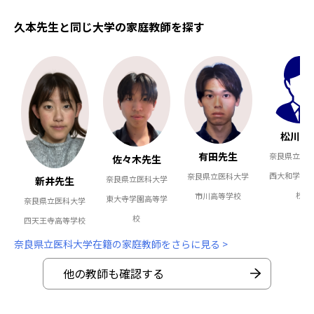
久本先生と同じ大学の家庭教師を探す
松川先
有田先生
奈良県立医
佐々木先生
西大和学園
奈良県立医科大学
奈良県立医科大学
新井先生
校
市川高等学校
東大寺学園高等学
奈良県立医科大学
校
四天王寺高等学校
奈良県立医科大学在籍の家庭教師をさらに見る >
他の教師も確認する