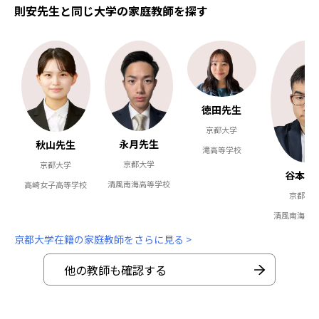
則安先生と同じ大学の家庭教師を探す
徳田先生
京都大学
永月先生
秋山先生
滝高等学校
京都大学
京都大学
谷本先
清風南海高等学校
高崎女子高等学校
京都大
清風南海高
京都大学在籍の家庭教師をさらに見る >
他の教師も確認する