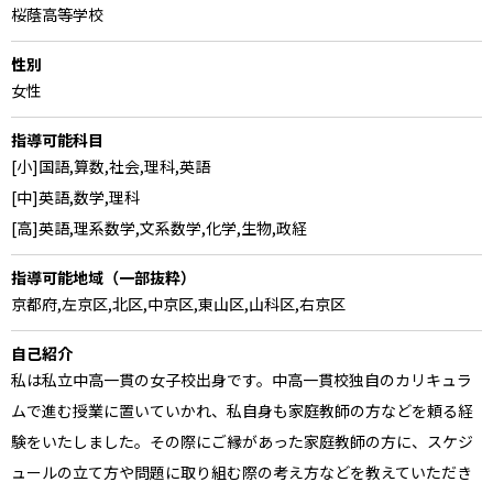
桜蔭高等学校
性別
女性
指導可能科目
[小]国語,算数,社会,理科,英語
[中]英語,数学,理科
[高]英語,理系数学,文系数学,化学,生物,政経
指導可能地域（一部抜粋）
京都府,左京区,北区,中京区,東山区,山科区,右京区
自己紹介
私は私立中高一貫の女子校出身です。中高一貫校独自のカリキュラ
ムで進む授業に置いていかれ、私自身も家庭教師の方などを頼る経
験をいたしました。その際にご縁があった家庭教師の方に、スケジ
ュールの立て方や問題に取り組む際の考え方などを教えていただき