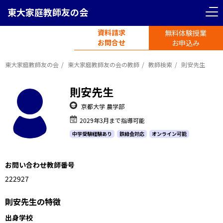
東大家庭教師友の会
資料請求
無料体験授業
電話受付
お問合せ
平日11時-19時半
お申込み
東大家庭教師友の会
東大家庭教師友の会の教師
教師検索
則安先生
則安先生
京都大学 農学部
2029年3月まで指導可能
中学受験経験あり
鉄緑会対応
オンライン可能
お問い合わせ教師番号
1222927
則安先生の特徴
出身学校