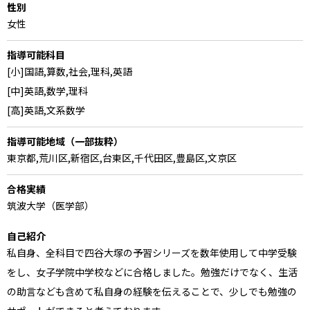
性別
女性
指導可能科目
[小]国語,算数,社会,理科,英語
[中]英語,数学,理科
[高]英語,文系数学
指導可能地域（一部抜粋）
東京都,荒川区,新宿区,台東区,千代田区,豊島区,文京区
合格実績
筑波大学（医学部）
自己紹介
私自身、全科目で四谷大塚の予習シリーズを数年使用して中学受験
をし、女子学院中学校などに合格しました。勉強だけでなく、生活
の助言なども含めて私自身の経験を伝えることで、少しでも勉強の