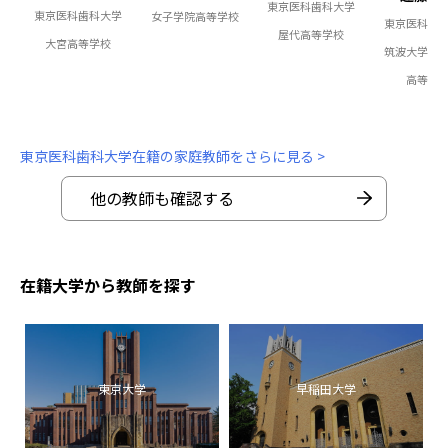
東京医科歯科大学
東京医科歯科大学
女子学院高等学校
東京医科歯
屋代高等学校
大宮高等学校
筑波大学附
高等学
東京医科歯科大学在籍の家庭教師をさらに見る >
他の教師も確認する
在籍大学から教師を探す
東京大学
早稲田大学