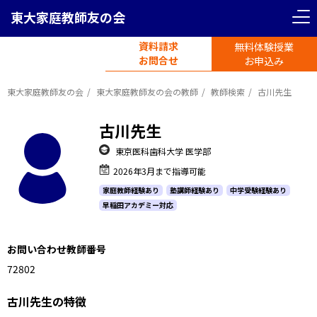
東大家庭教師友の会
資料請求
無料体験授業
電話受付
お問合せ
平日11時-19時半
お申込み
東大家庭教師友の会
東大家庭教師友の会の教師
教師検索
古川先生
古川先生
東京医科歯科大学 医学部
2026年3月まで指導可能
家庭教師経験あり
塾講師経験あり
中学受験経験あり
早稲田アカデミー対応
お問い合わせ教師番号
1172802
古川先生の特徴