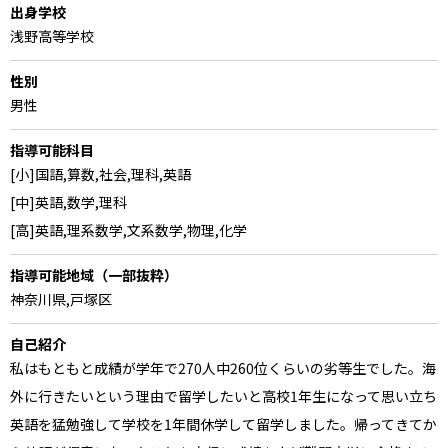
出身学校
浅野高等学校
性別
男性
指導可能科目
[小]国語,算数,社会,理科,英語
[中]英語,数学,理科
[高]英語,理系数学,文系数学,物理,化学
指導可能地域（一部抜粋）
神奈川県,戸塚区
自己紹介
私はもともと成績が学年で270人中260位くらいの劣等生でした。海
外に行きたいという理由で留学したいと高校1年生になって思い立ち
英語を猛勉強して学校を1年間休学して留学しました。帰ってきてか