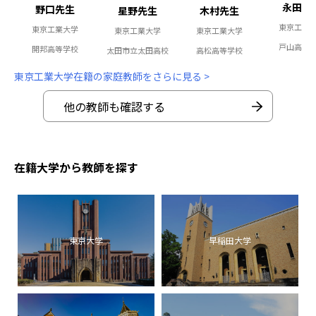
永田先
野口先生
星野先生
木村先生
東京工業
東京工業大学
東京工業大学
東京工業大学
戸山高等
開邦高等学校
太田市立太田高校
高松高等学校
東京工業大学在籍の家庭教師をさらに見る >
他の教師も確認する
在籍大学から教師を探す
東京大学
早稲田大学