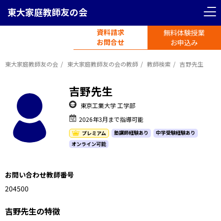
東大家庭教師友の会
資料請求
無料体験授業
電話受付
お問合せ
平日11時-19時半
お申込み
東大家庭教師友の会
東大家庭教師友の会の教師
教師検索
吉野先生
吉野先生
東京工業大学 工学部
2026年3月まで指導可能
塾講師経験あり
中学受験経験あり
プレミアム
オンライン可能
お問い合わせ教師番号
1204500
吉野先生の特徴