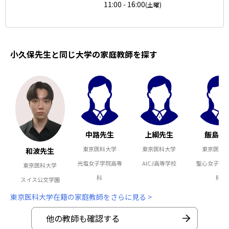
11:00 - 16:00
(土曜)
小久保先生と同じ大学の家庭教師を探す
中路先生
上綱先生
飯島先
東京医科大学
東京医科大学
東京医科
和波先生
光塩女子学院高等
AICJ高等学校
聖心女子学
東京医科大学
科
科
スイス公文学園
東京医科大学在籍の家庭教師をさらに見る >
他の教師も確認する