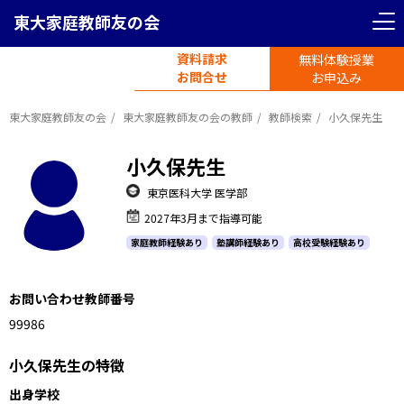
東大家庭教師友の会
資料請求
無料体験授業
電話受付
お問合せ
平日11時-19時半
お申込み
東大家庭教師友の会
東大家庭教師友の会の教師
教師検索
小久保先生
小久保先生
東京医科大学 医学部
2027年3月まで指導可能
家庭教師経験あり
塾講師経験あり
高校受験経験あり
お問い合わせ教師番号
999286
小久保先生の特徴
出身学校