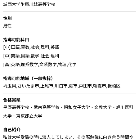
城西大学附属川越高等学校
性別
男性
指導可能科目
[小]国語,算数,社会,理科,英語
[中]英語,国語,数学,社会,理科
[高]英語,理系数学,文系数学,物理,化学
指導可能地域（一部抜粋）
埼玉県,さいたま市,上尾市,川口市,蕨市,戸田市,朝霞市,板橋区
合格実績
星野高等学校・武南高等学校・昭和女子大学・文教大学・旭川医科
大学・東京都立大学
自己紹介
私は大学受験の時に浪人してしまい、その際勉強に向き合う時間や