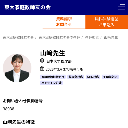
東大家庭教師友の会
資料請求
無料体験授業
電話受付
お問合せ
平日11時-19時半
お申込み
東大家庭教師友の会
東大家庭教師友の会の教師
教師検索
山﨑先生
山﨑先生
日本大学 医学部
2029年3月まで指導可能
家庭教師経験あり
鉄緑会対応
SEG対応
平岡塾対応
オンライン可能
お問い合わせ教師番号
1138938
山﨑先生の特徴