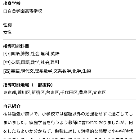
出身学校
白百合学園高等学校
性別
女性
指導可能科目
[小]国語,算数,社会,理科,英語
[中]英語,国語,数学,社会,理科
[高]英語,現代文,理系数学,文系数学,化学,生物
指導可能地域（一部抜粋）
東京都,荒川区,新宿区,台東区,千代田区,豊島区,文京区
自己紹介
私は勉強が嫌いで、小学校では宿題以外の勉強をせずに過ごしてし
まいました。家庭学習を行うよう教師に言われておりましたが、何
をしたらよいか分からず、勉強に対して消極的な態度で小中学時代