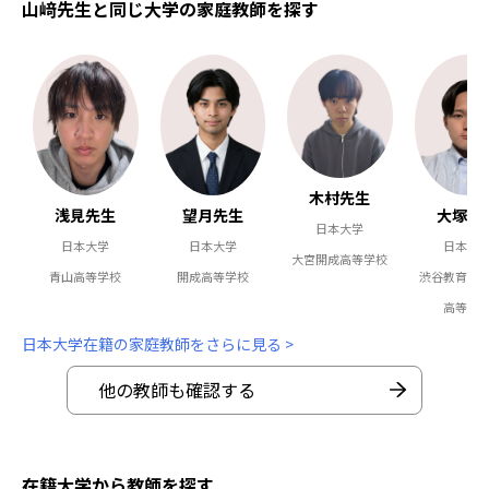
山﨑先生と同じ大学の家庭教師を探す
木村先生
浅見先生
大塚先
望月先生
日本大学
日本大学
日本大
日本大学
大宮開成高等学校
青山高等学校
渋谷教育学
開成高等学校
高等学
日本大学在籍の家庭教師をさらに見る >
他の教師も確認する
在籍大学から教師を探す