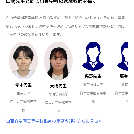
山﨑先生と同じ出身学校の家庭教師を探す
白百合学園高等学校 出身の教師の一部をご紹介いたします。その他、選考
率20%以下の厳しい選考基準を通過した選りすぐりの教師陣からお子様に
ピッタリの教師を紹介いたします。
矢野先生
藤巻先
青木先生
東京医科大学
東京大
大橋先生
白百合学園高等学
白百合学園
東京大学
青山学院大学
校
校
白百合学園高等学
白百合学園高等学
校
校
白百合学園高等学校出身の家庭教師をさらに見る >