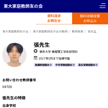
東大家庭教師友の会
資料請求
無料体験授業
電話受付
お問合せ
平日11時-19時半
お申込み
東大家庭教師友の会
東大家庭教師友の会の教師
教師検索
張先生
張先生
東京大学 情報理工学系研究科
2027年3月まで指導可能
塾講師経験あり
中学受験経験あり
高校受験経験あり
お問い合わせ教師番号
1014700
張先生の特徴
出身学校