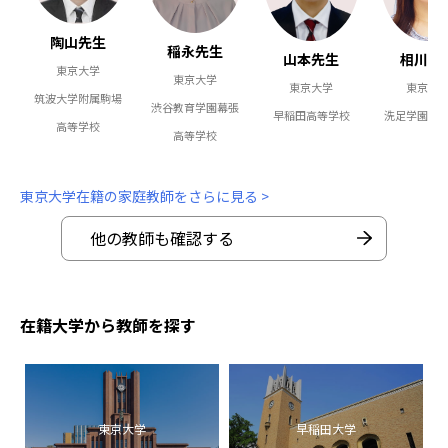
陶山先生
稲永先生
相川先
山本先生
東京大学
東京大学
東京大
東京大学
筑波大学附属駒場
渋谷教育学園幕張
洗足学園高
早稲田高等学校
高等学校
高等学校
東京大学在籍の家庭教師をさらに見る >
他の教師も確認する
在籍大学から教師を探す
東京大学
早稲田大学