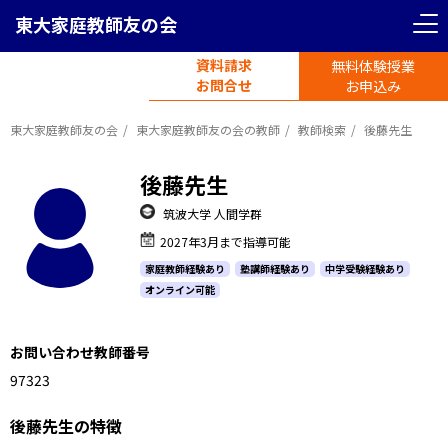
東大家庭教師友の会
資料請求
無料体験授業
電話受付
お問合せ
平日11時-19時半
お申込み
東大家庭教師友の会
東大家庭教師友の会の教師
教師検索
後藤先生
後藤先生
筑波大学 人間学群
2027年3月まで指導可能
家庭教師経験あり
塾講師経験あり
中学受験経験あり
オンライン可能
お問い合わせ教師番号
987323
後藤先生の特徴