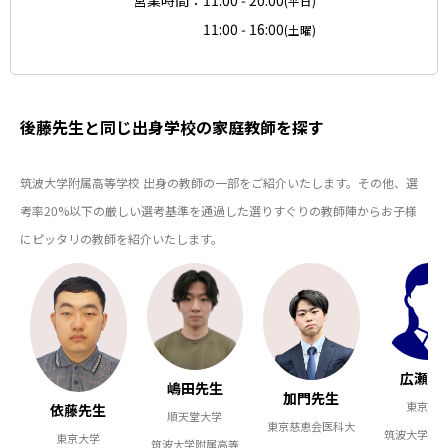
営業時間：
11:00 - 20:00
(平日)
11:00 - 16:00
(土曜)
後藤先生と同じ出身学校の家庭教師を探す
筑波大学附属高等学校 出身の教師の一部をご紹介いたします。その他、選
考率20%以下の厳しい選考基準を通過した選りすぐりの教師陣からお子様
にピッタリの教師を紹介いたします。
広瀬先
嶋田先生
加門先生
東京大
依藤先生
順天堂大学
東京慈恵会医科大
筑波大学附
東京大学
筑波大学附属高等