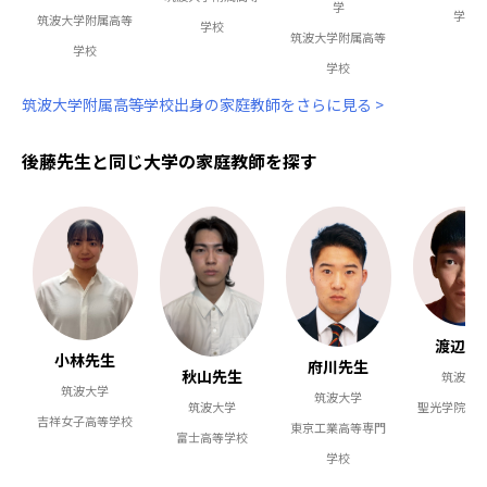
学
学校
筑波大学附属高等
学校
筑波大学附属高等
学校
学校
筑波大学附属高等学校出身の家庭教師をさらに見る >
後藤先生と同じ大学の家庭教師を探す
渡辺先
小林先生
府川先生
秋山先生
筑波大
筑波大学
筑波大学
筑波大学
聖光学院高
吉祥女子高等学校
東京工業高等専門
富士高等学校
学校