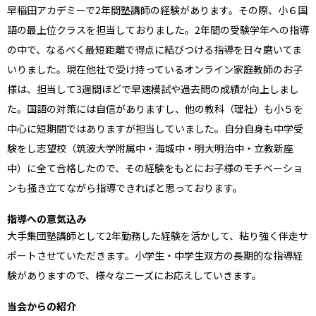
早稲田アカデミーで2年間塾講師の経験があります。その際、小６国
語の最上位クラスを担当しておりました。2年間の受験学年への指導
の中で、なるべく最短距離で得点に結びつける指導を日々磨いてま
いりました。現在他社で受け持っているオンライン家庭教師のお子
様は、担当して3週間ほどで早速模試や過去問の成績が向上しまし
た。国語の対策には自信がありますし、他の教科（理社）も小５を
中心に短期間ではありますが担当していました。自分自身も中学受
験をし志望校（筑波大学附属中・海城中・明大明治中・立教新座
中）に全て合格したので、その経験をもとにお子様のモチベーショ
ンも掻き立てながら指導できればと思っております。
指導への意気込み
大手集団塾講師として2年勤務した経験を活かして、粘り強く伴走サ
ポートさせていただきます。小学生・中学生双方の長期的な指導経
験がありますので、様々なニーズにお応えしていきます。
当会からの紹介