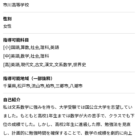
市川高等学校
性別
女性
指導可能科目
[小]国語,算数,社会,理科,英語
[中]英語,数学,社会,理科
[高]英語,現代文,古文,漢文,文系数学,世界史
指導可能地域（一部抜粋）
千葉県,松戸市,流山市,柏市,三郷市,八潮市
自己紹介
私は文系数学に強みを持ち、大学受験では国公立大学を志望してい
ました。もともと高校1年生までは数学が大の苦手で、クラスでも下
位の成績でした。しかし、高校2年生に進級した際、勉強法を見直
し、計画的に勉強時間を確保することで、数学の成績を劇的に向上