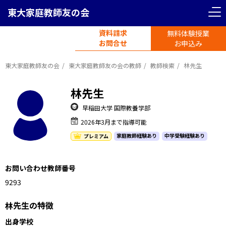
東大家庭教師友の会
資料請求
無料体験授業
電話受付
お問合せ
平日11時-19時半
お申込み
東大家庭教師友の会
東大家庭教師友の会の教師
教師検索
林先生
林先生
早稲田大学 国際教養学部
2026年3月まで指導可能
家庭教師経験あり
中学受験経験あり
プレミアム
お問い合わせ教師番号
1192913
林先生の特徴
出身学校