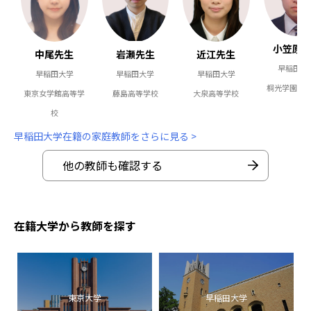
小笠原
中尾先生
岩瀬先生
近江先生
早稲田大
早稲田大学
早稲田大学
早稲田大学
桐光学園高
東京女学館高等学
藤島高等学校
大泉高等学校
校
早稲田大学在籍の家庭教師をさらに見る >
他の教師も確認する
在籍大学から教師を探す
東京大学
早稲田大学