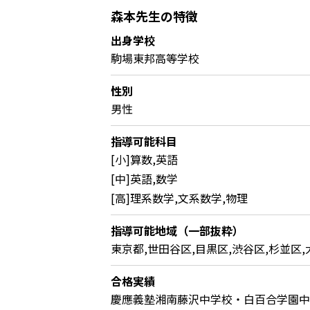
森本先生の特徴
出身学校
駒場東邦高等学校
性別
男性
指導可能科目
[小]算数,英語
[中]英語,数学
[高]理系数学,文系数学,物理
指導可能地域（一部抜粋）
東京都,世田谷区,目黒区,渋谷区,杉並区,
合格実績
慶應義塾湘南藤沢中学校・白百合学園中