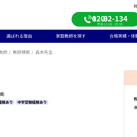
0120-082-134
平日 11:00 - 19:30
選ばれる理由
家庭教師を探す
合格実績・体
教師
教師検索
森本先生
校受験
学生のご料金
ンライン自習室
遣エリアから探す
学受験の合格実績
大学受験/塾対策
中学生のご料金
ご入会の流れ
一覧から探す
高校受験の合格実績
学生向け
期短期コース
徒様の声
中学生向け
ご家庭様インタビュー
会人向け
帰国子女向け
可能
経験あり
中学受験経験あり