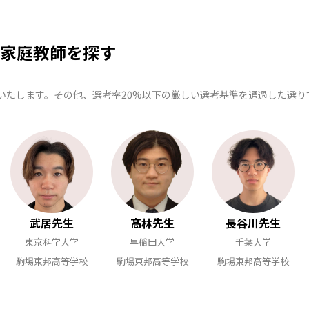
家庭教師を探す
いたします。その他、選考率20%以下の厳しい選考基準を通過した選
武居先生
髙林先生
長谷川先生
東京科学大学
早稲田大学
千葉大学
駒場東邦高等学校
駒場東邦高等学校
駒場東邦高等学校