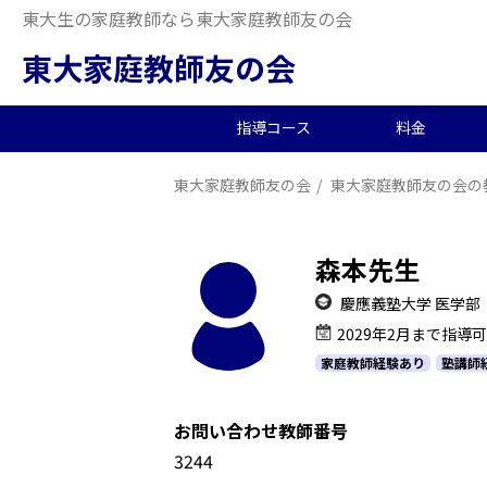
東大生の家庭教師なら東大家庭教師友の会
東大家庭教師友の会
指導コース
料金
東大家庭教師友の会
東大家庭教師友の会の
中学受験/塾対策
料金概要
当会の特徴
東大生の教師を探す
2026年度合格実績
高
小
オ
派
中
中高一貫校向け
料金シミュレーション
理念
合格体験記
小
夏
生
森本先生
大学生向け
社
慶應義塾大学 医学部
2029年2月まで指導
家庭教師経験あり
塾講師
お問い合わせ教師番号
1131244