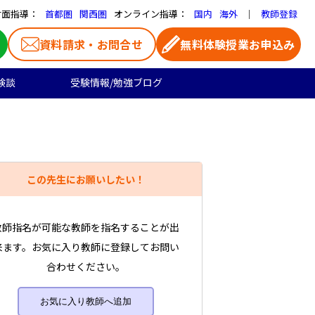
対面指導：
オンライン指導：
｜
首都圏
関西圏
国内
海外
教師登録
資料請求・お問合せ
無料体験授業お申込み
験談
受験情報/勉強ブログ
医学部受験
高校生のご料金
よくある質問
お気に入り家庭教師
大学受験の合格実績
高校生向け
一覧ページ
この先生にお願いしたい！
プロ家庭教師
教師指名が可能な教師を指名することが出
来ます。お気に入り教師に登録してお問い
合わせください。
お気に入り教師へ追加