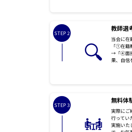
教師選
STEP 2
当会に在
「①在籍
→「④面
果、自信
無料体
STEP 3
実際にご
行ってい
実施いた