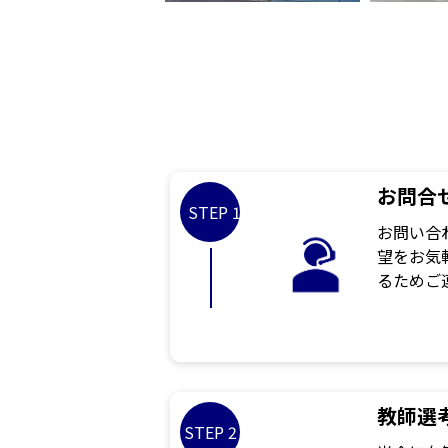
お問合
STEP 1
お問い合
望をお気
るためご
教師選
STEP 2