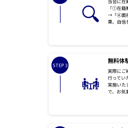
当会に在
「①在籍
→「④面
果、自信
無料体
STEP 3
実際にご
行ってい
実施いた
で、お気