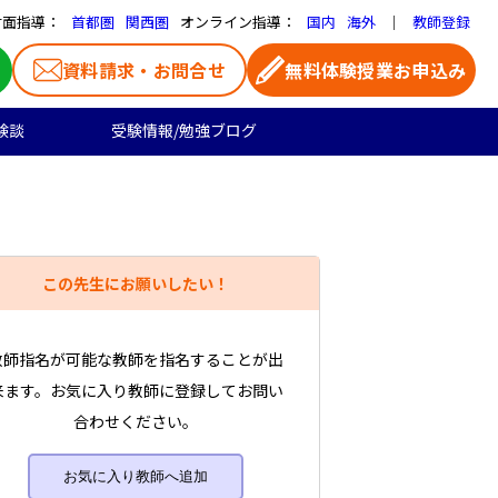
対面指導：
オンライン指導：
｜
首都圏
関西圏
国内
海外
教師登録
資料請求・お問合せ
無料体験授業お申込み
験談
受験情報/勉強ブログ
医学部受験
高校生のご料金
よくある質問
お気に入り家庭教師
大学受験の合格実績
高校生向け
一覧ページ
この先生にお願いしたい！
プロ家庭教師
教師指名が可能な教師を指名することが出
来ます。お気に入り教師に登録してお問い
合わせください。
お気に入り教師へ追加