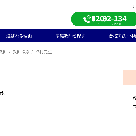
0120-082-134
平日 11:00 - 19:30
選ばれる理由
家庭教師を探す
合格実績・体
教師
教師検索
植村先生
校受験
学生のご料金
ンライン自習室
遣エリアから探す
学受験の合格実績
大学受験/塾対策
中学生のご料金
ご入会の流れ
一覧から探す
高校受験の合格実績
学生向け
期短期コース
徒様の声
中学生向け
ご家庭様インタビュー
会人向け
帰国子女向け
可能