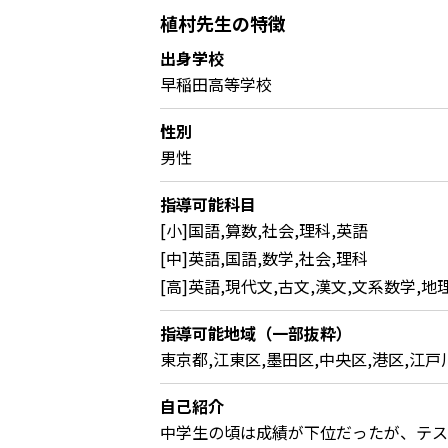
植村先生の特徴
出身学校
早稲田高等学校
性別
男性
指導可能科目
[小]国語,算数,社会,理科,英語
[中]英語,国語,数学,社会,理科
[高]英語,現代文,古文,漢文,文系数学,地
指導可能地域（一部抜粋）
東京都,江東区,墨田区,中央区,港区,江戸
自己紹介
中学生の頃は成績が下位だったが、テス