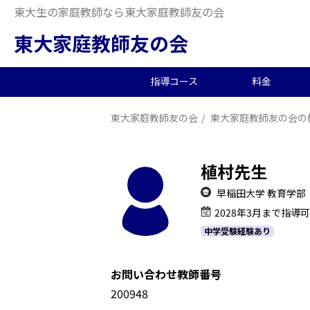
東大生の家庭教師なら東大家庭教師友の会
東大家庭教師友の会
指導コース
料金
東大家庭教師友の会
東大家庭教師友の会の
中学受験/塾対策
料金概要
当会の特徴
東大生の教師を探す
2026年度合格実績
高
小
オ
派
中
中高一貫校向け
料金シミュレーション
理念
合格体験記
小
夏
生
植村先生
大学生向け
社
早稲田大学 教育学部
2028年3月まで指導
中学受験経験あり
お問い合わせ教師番号
1200948