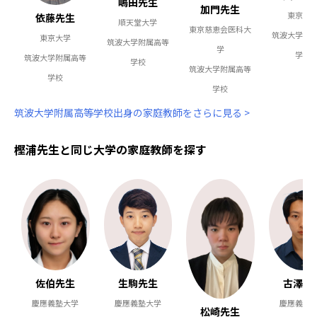
嶋田先生
加門先生
東京大
依藤先生
順天堂大学
東京慈恵会医科大
筑波大学附
東京大学
筑波大学附属高等
学
学校
筑波大学附属高等
学校
筑波大学附属高等
学校
学校
筑波大学附属高等学校出身の家庭教師をさらに見る >
樫浦先生と同じ大学の家庭教師を探す
佐伯先生
生駒先生
古澤先
慶應義塾大学
慶應義塾大学
慶應義塾
松崎先生