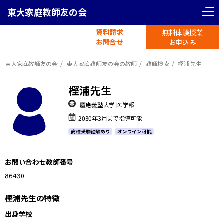
東大家庭教師友の会
資料請求
無料体験授業
電話受付
お問合せ
平日11時-19時半
お申込み
東大家庭教師友の会
東大家庭教師友の会の教師
教師検索
樫浦先生
樫浦先生
慶應義塾大学 医学部
2030年3月まで指導可能
高校受験経験あり
オンライン可能
お問い合わせ教師番号
1186430
樫浦先生の特徴
出身学校