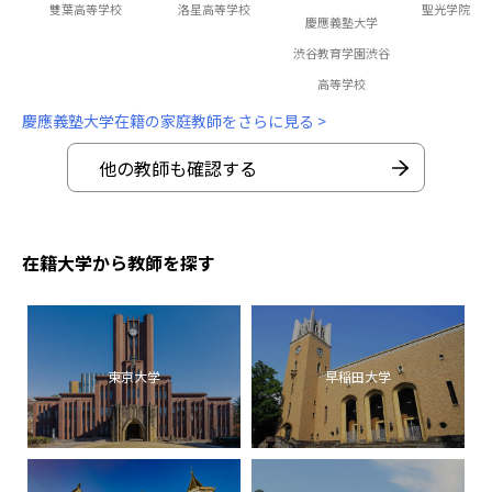
雙葉高等学校
洛星高等学校
聖光学院高
慶應義塾大学
渋谷教育学園渋谷
高等学校
慶應義塾大学在籍の家庭教師をさらに見る >
他の教師も確認する
在籍大学から教師を探す
東京大学
早稲田大学