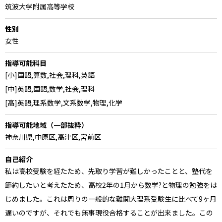
筑波大学附属高等学校
性別
女性
指導可能科目
[小]国語,算数,社会,理科,英語
[中]英語,国語,数学,社会,理科
[高]英語,理系数学,文系数学,物理,化学
指導可能地域（一部抜粋）
神奈川県,中原区,高津区,宮前区
自己紹介
私は高校受験を経たため、先取り学習が難しかったことと、塾代を
節約したいと考えたため、高校2年の1月から数学?と物理の勉強をは
じめました。これは周りの一般的な難関大理系受験生に比べて9ヶ月
遅いのですが、それでも無事現役合格することが出来ました。この