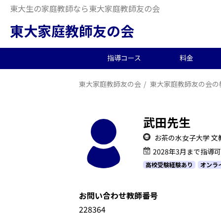
東大生の家庭教師なら東大家庭教師友の会
東大家庭教師友の会
指導コース
料金
東大家庭教師友の会
東大家庭教師友の会の
中学受験/塾対策
料金概要
当会の特徴
東大生の教師を探す
2026年度合格実績
高
小
オ
派
中
中高一貫校向け
料金シミュレーション
理念
合格体験記
小
夏
生
武田先生
大学生向け
社
お茶の水女子大学 文
2028年3月まで指導
高校受験経験あり
オンラ
お問い合わせ教師番号
1228364