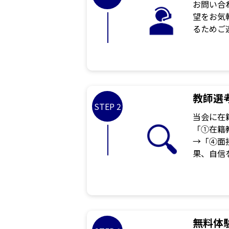
お問い合
望をお気
るためご
教師選
STEP 2
当会に在
「①在籍
→「④面
果、自信
無料体