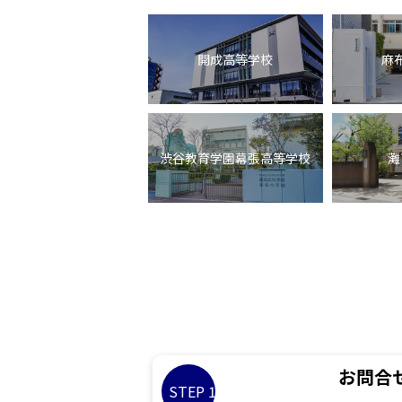
開成高等学校
麻
渋谷教育学園幕張高等学校
灘
お問合
STEP 1