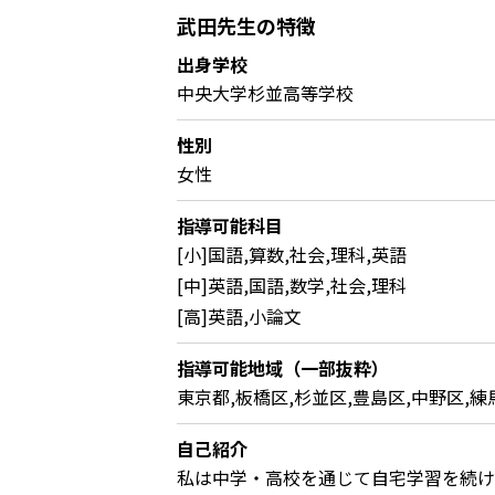
武田先生の特徴
出身学校
中央大学杉並高等学校
性別
女性
指導可能科目
[小]国語,算数,社会,理科,英語
[中]英語,国語,数学,社会,理科
[高]英語,小論文
指導可能地域（一部抜粋）
東京都,板橋区,杉並区,豊島区,中野区,練
自己紹介
私は中学・高校を通じて自宅学習を続け