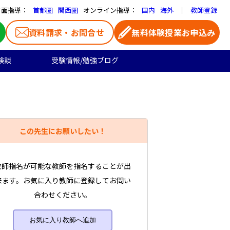
対面指導：
オンライン指導：
｜
首都圏
関西圏
国内
海外
教師登録
資料請求・お問合せ
無料体験授業お申込み
験談
受験情報/勉強ブログ
医学部受験
高校生のご料金
よくある質問
お気に入り家庭教師
大学受験の合格実績
高校生向け
一覧ページ
この先生にお願いしたい！
プロ家庭教師
教師指名が可能な教師を指名することが出
来ます。お気に入り教師に登録してお問い
合わせください。
お気に入り教師へ追加