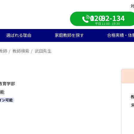
0120-082-134
平日 11:00 - 19:30
選ばれる理由
家庭教師を探す
合格実績・体
教師
教師検索
武田先生
校受験
学生のご料金
ンライン自習室
遣エリアから探す
学受験の合格実績
大学受験/塾対策
中学生のご料金
ご入会の流れ
一覧から探す
高校受験の合格実績
学生向け
期短期コース
徒様の声
中学生向け
ご家庭様インタビュー
会人向け
帰国子女向け
教育学部
可能
イン可能