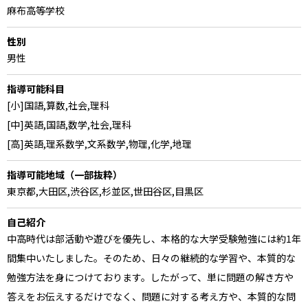
麻布高等学校
性別
男性
指導可能科目
[小]国語,算数,社会,理科
[中]英語,国語,数学,社会,理科
[高]英語,理系数学,文系数学,物理,化学,地理
指導可能地域（一部抜粋）
東京都,大田区,渋谷区,杉並区,世田谷区,目黒区
自己紹介
中高時代は部活動や遊びを優先し、本格的な大学受験勉強には約1年
間集中いたしました。そのため、日々の継続的な学習や、本質的な
勉強方法を身につけております。したがって、単に問題の解き方や
答えをお伝えするだけでなく、問題に対する考え方や、本質的な問