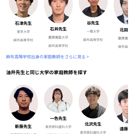
谷先生
石津先生
石井先生
北田先
一橋大学
東京大学
慶應義塾大学
慶應義塾
麻布高等学校
麻布高等学校
麻布高等学校
麻布高等
麻布高等学校出身の家庭教師をさらに見る >
油井先生と同じ大学の家庭教師を探す
一色先生
北沢先生
新藤先生
東京医科歯科大学
遠藤先
東京医科歯科大学