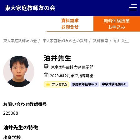
東大家庭教師友の会
資料請求
無料体験授業
電話受付
お問合せ
平日11時-19時半
お申込み
東大家庭教師友の会
東大家庭教師友の会の教師
教師検索
油井先生
油井先生
東京医科歯科大学 医学部
2029年12月まで指導可能
家庭教師経験あり
中学受験経験あり
プレミアム
お問い合わせ教師番号
1225088
油井先生の特徴
出身学校