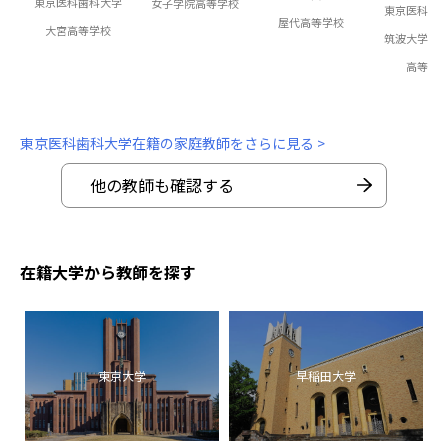
東京医科歯科大学
女子学院高等学校
東京医科歯
屋代高等学校
大宮高等学校
筑波大学附
高等学
東京医科歯科大学在籍の家庭教師をさらに見る >
他の教師も確認する
在籍大学から教師を探す
東京大学
早稲田大学