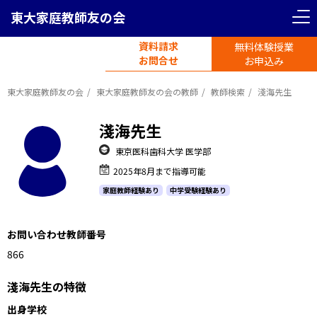
東大家庭教師友の会
資料請求
無料体験授業
電話受付
お問合せ
平日11時-19時半
お申込み
東大家庭教師友の会
東大家庭教師友の会の教師
教師検索
淺海先生
淺海先生
東京医科歯科大学 医学部
2025年8月まで指導可能
家庭教師経験あり
中学受験経験あり
お問い合わせ教師番号
1181661
淺海先生の特徴
出身学校