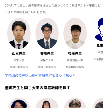
20%以下の厳しい選考基準を通過した選りすぐりの教師陣からお子様にピ
ッタリの教師を紹介いたします。
島田先
千葉大
安川先生
後藤先生
山本先生
早稲田高等
早稲田大学
慶應義塾大学
東京大学
早稲田高等学校
早稲田高等学校
早稲田高等学校
早稲田高等学校出身の家庭教師をさらに見る >
淺海先生と同じ大学の家庭教師を探す