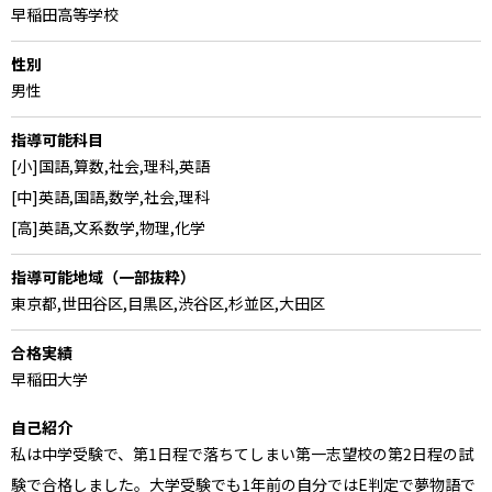
早稲田高等学校
性別
男性
指導可能科目
[小]国語,算数,社会,理科,英語
[中]英語,国語,数学,社会,理科
[高]英語,文系数学,物理,化学
指導可能地域（一部抜粋）
東京都,世田谷区,目黒区,渋谷区,杉並区,大田区
合格実績
早稲田大学
自己紹介
私は中学受験で、第1日程で落ちてしまい第一志望校の第2日程の試
験で合格しました。大学受験でも1年前の自分ではE判定で夢物語で