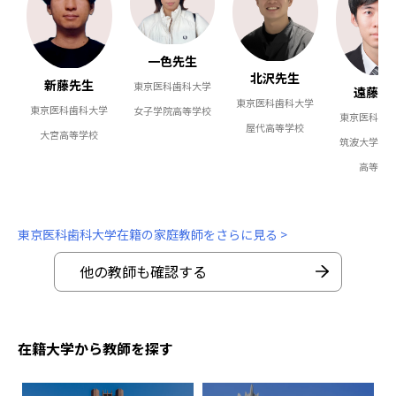
一色先生
北沢先生
新藤先生
東京医科歯科大学
遠藤先
東京医科歯科大学
東京医科歯科大学
女子学院高等学校
東京医科歯
屋代高等学校
大宮高等学校
筑波大学附
高等学
東京医科歯科大学在籍の家庭教師をさらに見る >
他の教師も確認する
在籍大学から教師を探す