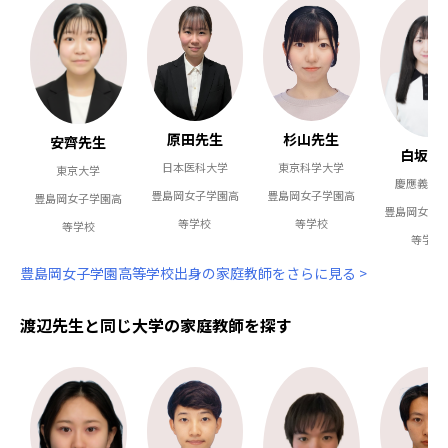
原田先生
杉山先生
安齊先生
白坂先
日本医科大学
東京科学大学
東京大学
慶應義塾
豊島岡女子学園高
豊島岡女子学園高
豊島岡女子学園高
豊島岡女子
等学校
等学校
等学校
等学校
豊島岡女子学園高等学校出身の家庭教師をさらに見る >
渡辺先生と同じ大学の家庭教師を探す