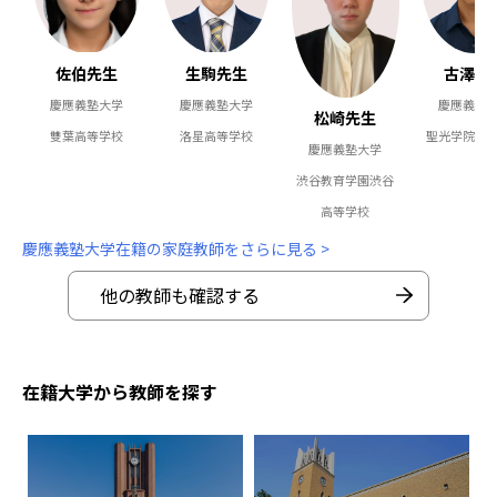
佐伯先生
生駒先生
古澤先
慶應義塾大学
慶應義塾大学
慶應義塾
松崎先生
雙葉高等学校
洛星高等学校
聖光学院高
慶應義塾大学
渋谷教育学園渋谷
高等学校
慶應義塾大学在籍の家庭教師をさらに見る >
他の教師も確認する
在籍大学から教師を探す