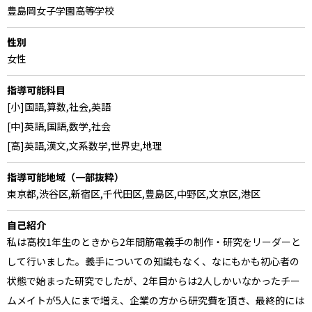
豊島岡女子学園高等学校
性別
女性
指導可能科目
[小]国語,算数,社会,英語
[中]英語,国語,数学,社会
[高]英語,漢文,文系数学,世界史,地理
指導可能地域（一部抜粋）
東京都,渋谷区,新宿区,千代田区,豊島区,中野区,文京区,港区
自己紹介
私は高校1年生のときから2年間筋電義手の制作・研究をリーダーと
して行いました。義手についての知識もなく、なにもかも初心者の
状態で始まった研究でしたが、2年目からは2人しかいなかったチー
ムメイトが5人にまで増え、企業の方から研究費を頂き、最終的には