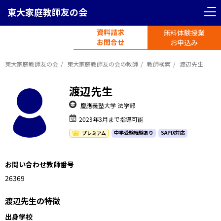
東大家庭教師友の会
資料請求
無料体験授業
電話受付
お問合せ
平日11時-19時半
お申込み
東大家庭教師友の会
東大家庭教師友の会の教師
教師検索
渡辺先生
渡辺先生
慶應義塾大学 法学部
2029年3月まで指導可能
中学受験経験あり
SAPIX対応
プレミアム
お問い合わせ教師番号
1216369
渡辺先生の特徴
出身学校