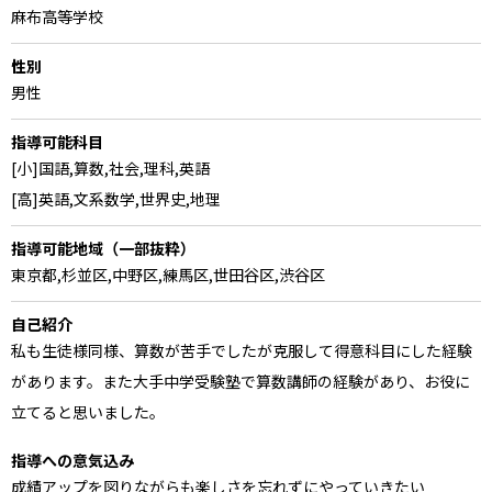
麻布高等学校
性別
男性
指導可能科目
[小]国語,算数,社会,理科,英語
[高]英語,文系数学,世界史,地理
指導可能地域（一部抜粋）
東京都,杉並区,中野区,練馬区,世田谷区,渋谷区
自己紹介
私も生徒様同様、算数が苦手でしたが克服して得意科目にした経験
があります。また大手中学受験塾で算数講師の経験があり、お役に
立てると思いました。
指導への意気込み
成績アップを図りながらも楽しさを忘れずにやっていきたい