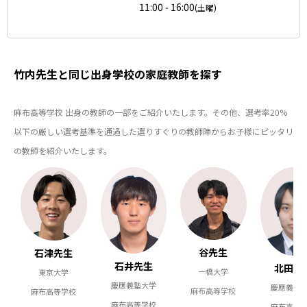
11:00 - 16:00
(土曜)
竹内先生と同じ出身学校の家庭教師を探す
麻布高等学校 出身の教師の一部をご紹介いたします。その他、選考率20%
以下の厳しい選考基準を通過した選りすぐりの教師陣からお子様にピッタリ
の教師を紹介いたします。
谷先生
石津先生
石井先生
北田先
一橋大学
東京大学
慶應義塾大学
慶應義塾
麻布高等学校
麻布高等学校
麻布高等学校
麻布高等