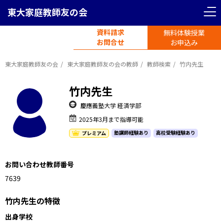
東大家庭教師友の会
資料請求
無料体験授業
電話受付
お問合せ
平日11時-19時半
お申込み
東大家庭教師友の会
東大家庭教師友の会の教師
教師検索
竹内先生
竹内先生
慶應義塾大学 経済学部
2025年3月まで指導可能
塾講師経験あり
高校受験経験あり
プレミアム
お問い合わせ教師番号
1176319
竹内先生の特徴
出身学校