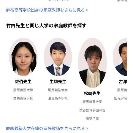
麻布高等学校出身の家庭教師をさらに見る >
竹内先生と同じ大学の家庭教師を探す
佐伯先生
生駒先生
古澤先
慶應義塾大学
慶應義塾大学
慶應義塾
松崎先生
雙葉高等学校
洛星高等学校
聖光学院高
慶應義塾大学
渋谷教育学園渋谷
高等学校
慶應義塾大学在籍の家庭教師をさらに見る >