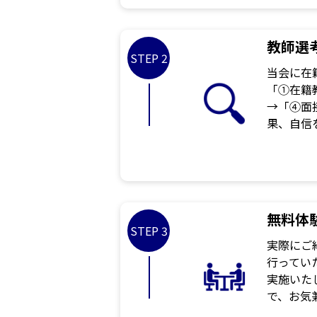
教師選
STEP 2
当会に在
「①在籍
→「④面
果、自信
無料体
STEP 3
実際にご
行ってい
実施いた
で、お気