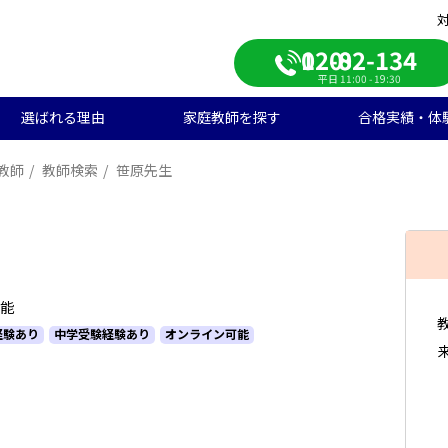
0120-082-134
平日 11:00 - 19:30
選ばれる理由
家庭教師を探す
合格実績・体
教師
教師検索
笹原先生
校受験
学生のご料金
ンライン自習室
遣エリアから探す
学受験の合格実績
大学受験/塾対策
中学生のご料金
ご入会の流れ
一覧から探す
高校受験の合格実績
学生向け
期短期コース
徒様の声
中学生向け
ご家庭様インタビュー
会人向け
帰国子女向け
可能
経験あり
中学受験経験あり
オンライン可能