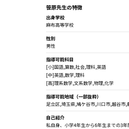
笹原先生の特徴
出身学校
麻布高等学校
性別
男性
指導可能科目
[小]国語,算数,社会,理科,英語
[中]英語,数学,理科
[高]理系数学,文系数学,物理,化学
指導可能地域（一部抜粋）
足立区,埼玉県,鳩ケ谷市,川口市,越谷市,
自己紹介
私自身、小学4年生から6年生までの3