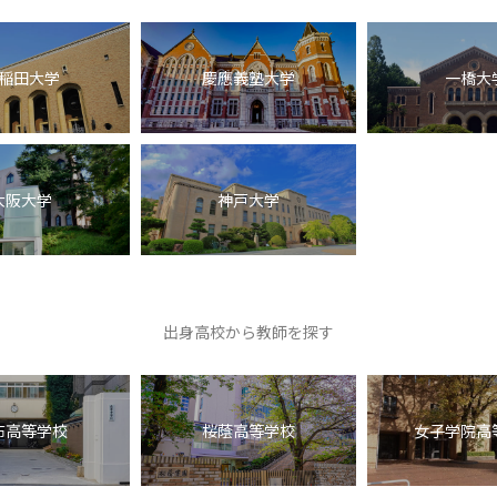
稲田大学
慶應義塾大学
一橋大
大阪大学
神戸大学
出身高校から教師を探す
布高等学校
桜蔭高等学校
女子学院高