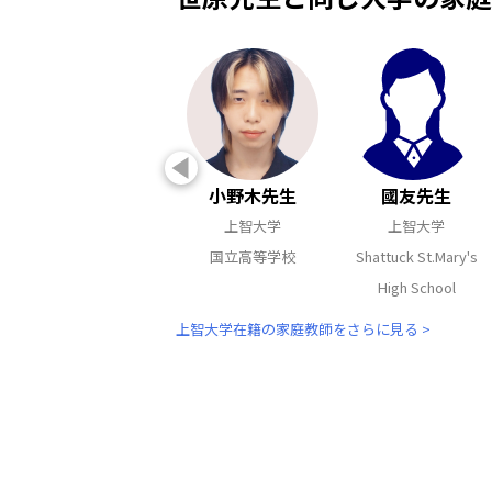
小野木先生
國友先生
上智大学
上智大学
国立高等学校
Shattuck St.Mary's
High School
上智大学在籍の家庭教師をさらに見る >