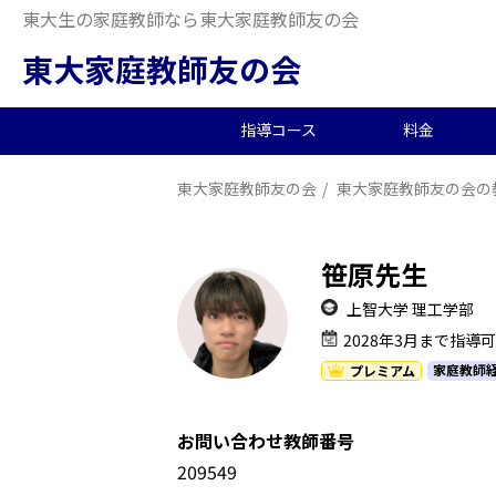
東大生の家庭教師なら東大家庭教師友の会
東大家庭教師友の会
指導コース
料金
東大家庭教師友の会
東大家庭教師友の会の
中学受験/塾対策
料金概要
当会の特徴
東大生の教師を探す
2026年度合格実績
高
小
オ
派
中
中高一貫校向け
料金シミュレーション
理念
合格体験記
小
夏
生
笹原先生
大学生向け
社
上智大学 理工学部
2028年3月まで指導
家庭教師
プレミアム
お問い合わせ教師番号
1209549