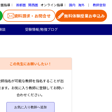
対面指導：
オンライン指導：
｜
首都圏
関西圏
国内
海外
教師登録
資料請求・お問合せ
無料体験授業お申込み
験談
受験情報/勉強ブログ
医学部受験
高校生のご料金
よくある質問
お気に入り家庭教師
大学受験の合格実績
高校生向け
一覧ページ
この先生にお願いしたい！
プロ家庭教師
教師指名が可能な教師を指名することが出
来ます。お気に入り教師に登録してお問い
合わせください。
お気に入り教師へ追加