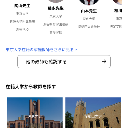
陶山先生
稲永先生
相川先
山本先生
東京大学
東京大学
東京大
東京大学
筑波大学附属駒場
渋谷教育学園幕張
洗足学園高
早稲田高等学校
高等学校
高等学校
東京大学在籍の家庭教師をさらに見る >
他の教師も確認する
在籍大学から教師を探す
東京大学
早稲田大学