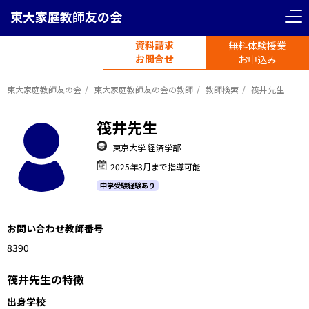
東大家庭教師友の会
資料請求
無料体験授業
電話受付
お問合せ
平日11時-19時半
お申込み
東大家庭教師友の会
東大家庭教師友の会の教師
教師検索
筏井先生
筏井先生
東京大学 経済学部
2025年3月まで指導可能
中学受験経験あり
お問い合わせ教師番号
1183910
筏井先生の特徴
出身学校