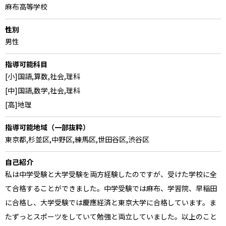
麻布高等学校
性別
男性
指導可能科目
[小]国語,算数,社会,理科
[中]国語,数学,社会,理科
[高]地理
指導可能地域（一部抜粋）
東京都,杉並区,中野区,練馬区,世田谷区,渋谷区
自己紹介
私は中学受験と大学受験を両方経験したのですが、受けた学校に全
て合格することができました。中学受験では麻布、学習院、早稲田
に合格し、大学受験では慶應経済と東京大学に合格しています。ま
たずっとスポーツをしていて勉強と両立していました。以上のこと