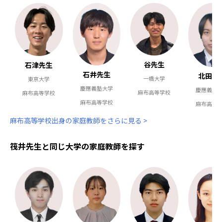
谷先生
石津先生
石井先生
北田先
一橋大学
東京大学
慶應義塾大学
慶應義塾
麻布高等学校
麻布高等学校
麻布高等学校
麻布高等
麻布高等学校出身の家庭教師をさらに見る >
筏井先生と同じ大学の家庭教師を探す