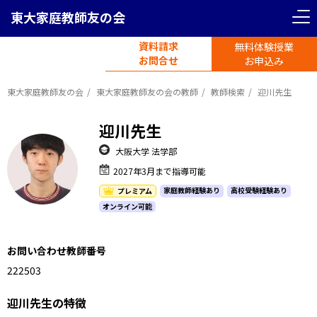
東大家庭教師友の会
資料請求
無料体験授業
電話受付
お問合せ
平日11時-19時半
お申込み
東大家庭教師友の会
東大家庭教師友の会の教師
教師検索
迎川先生
迎川先生
大阪大学 法学部
2027年3月まで指導可能
家庭教師経験あり
高校受験経験あり
プレミアム
オンライン可能
お問い合わせ教師番号
1222503
迎川先生の特徴