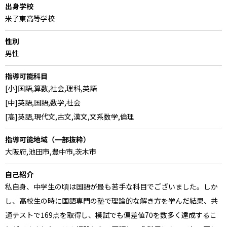
出身学校
米子東高等学校
性別
男性
指導可能科目
[小]国語,算数,社会,理科,英語
[中]英語,国語,数学,社会
[高]英語,現代文,古文,漢文,文系数学,倫理
指導可能地域（一部抜粋）
大阪府,池田市,豊中市,茨木市
自己紹介
私自身、中学生の頃は国語が最も苦手な科目でございました。しか
し、高校生の時に国語専門の塾で理論的な解き方を学んだ結果、共
通テストで169点を取得し、模試でも偏差値70を数多く達成するこ