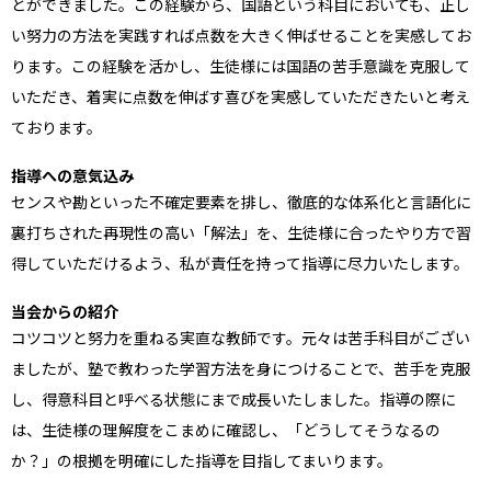
とができました。この経験から、国語という科目においても、正し
い努力の方法を実践すれば点数を大きく伸ばせることを実感してお
ります。この経験を活かし、生徒様には国語の苦手意識を克服して
いただき、着実に点数を伸ばす喜びを実感していただきたいと考え
ております。
指導への意気込み
センスや勘といった不確定要素を排し、徹底的な体系化と言語化に
裏打ちされた再現性の高い「解法」を、生徒様に合ったやり方で習
得していただけるよう、私が責任を持って指導に尽力いたします。
当会からの紹介
コツコツと努力を重ねる実直な教師です。元々は苦手科目がござい
ましたが、塾で教わった学習方法を身につけることで、苦手を克服
し、得意科目と呼べる状態にまで成長いたしました。指導の際に
は、生徒様の理解度をこまめに確認し、「どうしてそうなるの
か？」の根拠を明確にした指導を目指してまいります。