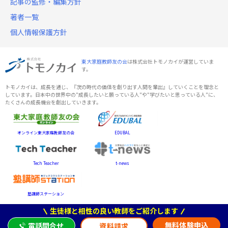
記事の監修・編集方針
著者一覧
個人情報保護方針
東大家庭教師友の会
は株式会社トモノカイが運営していま
す。
トモノカイは、成長を通じ、『次の時代の価値を創り出す人間を輩出』していくことを理念と
しています。日本中の世界中の"成長したいと願っている人"や"学びたいと思っている人"に、
たくさんの成長機会を創出していきます。
オンライン東大家庭教師友の会
EDUBAL
Tech Teacher
t-news
塾講師ステーション
生徒様と相性の良い教師をご紹介します
無料体験申込
電話問合せ
資料請求