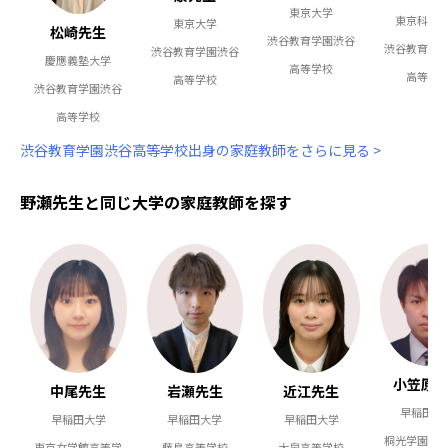
東京大学
東京科学
東京大学
松崎先生
渋谷教育学園渋谷
渋谷教育学
渋谷教育学園渋谷
慶應義塾大学
高等学校
高等学
高等学校
渋谷教育学園渋谷
高等学校
渋谷教育学園渋谷高等学校出身の家庭教師をさらに見る >
野瀬先生と同じ大学の家庭教師を探す
小笠原
中尾先生
岩瀬先生
近江先生
早稲田大
早稲田大学
早稲田大学
早稲田大学
桐光学園高
東京女学館高等学
藤島高等学校
大泉高等学校