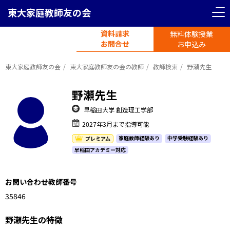
東大家庭教師友の会
資料請求
無料体験授業
電話受付
お問合せ
平日11時-19時半
お申込み
東大家庭教師友の会
東大家庭教師友の会の教師
教師検索
野瀬先生
野瀬先生
早稲田大学 創造理工学部
2027年3月まで指導可能
家庭教師経験あり
中学受験経験あり
プレミアム
早稲田アカデミー対応
お問い合わせ教師番号
1135846
野瀬先生の特徴