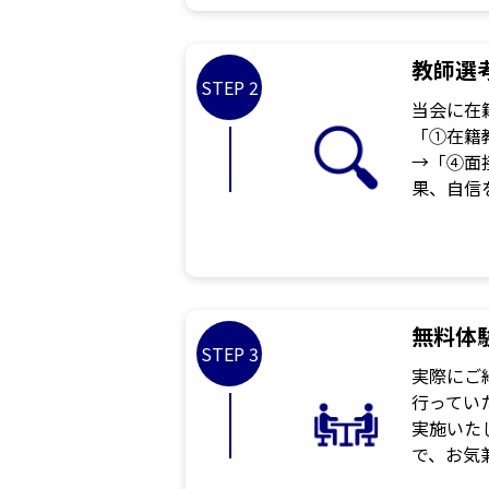
教師選
STEP 2
当会に在
「①在籍
→「④面
果、自信
無料体
STEP 3
実際にご
行ってい
実施いた
で、お気