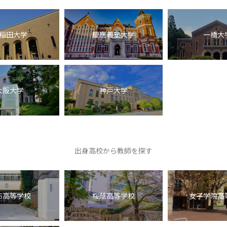
稲田大学
慶應義塾大学
一橋大
大阪大学
神戸大学
出身高校から教師を探す
布高等学校
桜蔭高等学校
女子学院高