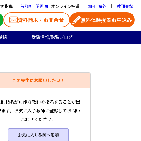
対面指導：
オンライン指導：
｜
首都圏
関西圏
国内
海外
教師登録
資料請求・お問合せ
無料体験授業お申込み
験談
受験情報/勉強ブログ
医学部受験
高校生のご料金
よくある質問
お気に入り家庭教師
大学受験の合格実績
高校生向け
一覧ページ
この先生にお願いしたい！
プロ家庭教師
教師指名が可能な教師を指名することが出
来ます。お気に入り教師に登録してお問い
合わせください。
お気に入り教師へ追加