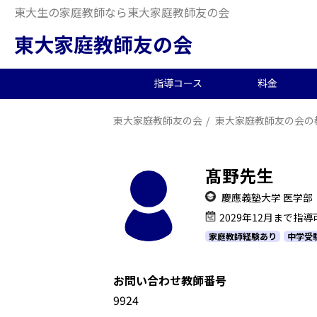
東大生の家庭教師なら東大家庭教師友の会
東大家庭教師友の会
指導コース
料金
東大家庭教師友の会
東大家庭教師友の会の
中学受験/塾対策
料金概要
当会の特徴
東大生の教師を探す
2026年度合格実績
高
小
オ
派
中
中高一貫校向け
料金シミュレーション
理念
合格体験記
小
夏
生
髙野先生
大学生向け
社
慶應義塾大学 医学部
2029年12月まで指導
家庭教師経験あり
中学受
お問い合わせ教師番号
1199241