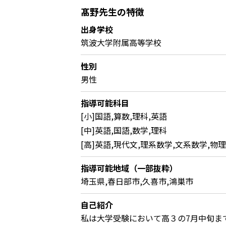
髙野先生の特徴
出身学校
筑波大学附属高等学校
性別
男性
指導可能科目
[小]国語,算数,理科,英語
[中]英語,国語,数学,理科
[高]英語,現代文,理系数学,文系数学,物理
指導可能地域（一部抜粋）
埼玉県,春日部市,久喜市,鴻巣市
自己紹介
私は大学受験において高３の7月中旬ま