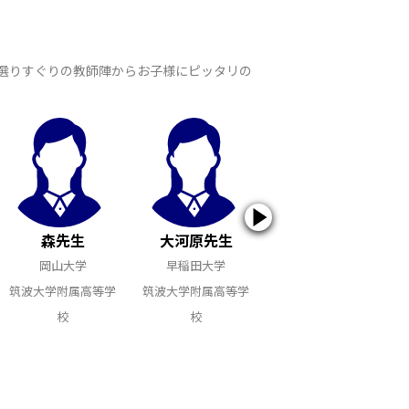
た選りすぐりの教師陣からお子様にピッタリの
森先生
大河原先生
大橋先生
岡山大学
早稲田大学
順天堂大学
筑波大学附属高等学
筑波大学附属高等学
筑波大学附属高等学
校
校
校