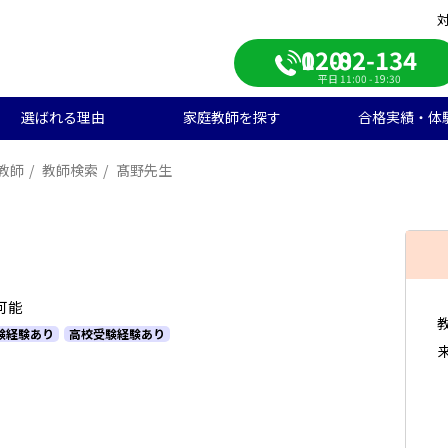
0120-082-134
平日 11:00 - 19:30
選ばれる理由
家庭教師を探す
合格実績・体
教師
教師検索
髙野先生
校受験
学生のご料金
ンライン自習室
遣エリアから探す
学受験の合格実績
大学受験/塾対策
中学生のご料金
ご入会の流れ
一覧から探す
高校受験の合格実績
学生向け
期短期コース
徒様の声
中学生向け
ご家庭様インタビュー
会人向け
帰国子女向け
可能
験経験あり
高校受験経験あり