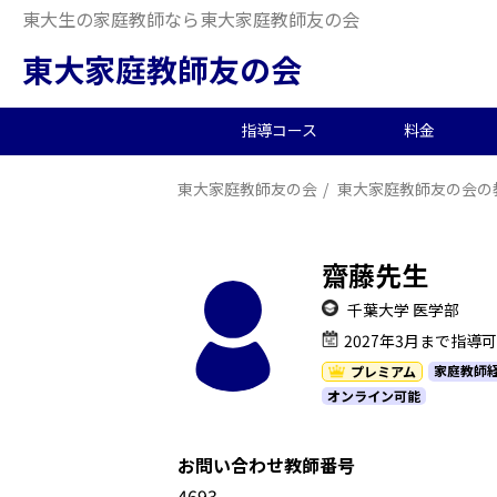
東大生の家庭教師なら東大家庭教師友の会
東大家庭教師友の会
指導コース
料金
東大家庭教師友の会
東大家庭教師友の会の
中学受験/塾対策
料金概要
当会の特徴
東大生の教師を探す
2026年度合格実績
高
小
オ
派
中
中高一貫校向け
料金シミュレーション
理念
合格体験記
小
夏
生
齋藤先生
大学生向け
社
千葉大学 医学部
2027年3月まで指導
家庭教師
プレミアム
オンライン可能
お問い合わせ教師番号
1146931