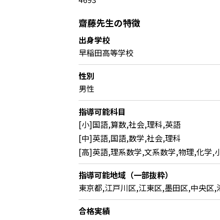
齋藤先生の特徴
出身学校
早稲田高等学校
性別
男性
指導可能科目
[小]国語,算数,社会,理科,英語
[中]英語,国語,数学,社会,理科
[高]英語,理系数学,文系数学,物理,化学,
指導可能地域（一部抜粋）
東京都,江戸川区,江東区,墨田区,中央区,
合格実績