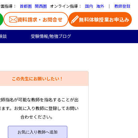
対面指導：
オンライン指導：
｜
首都圏
関西圏
国内
海外
教師登録
資料請求・お問合せ
無料体験授業お申込み
験談
受験情報/勉強ブログ
医学部受験
高校生のご料金
よくある質問
お気に入り家庭教師
大学受験の合格実績
高校生向け
一覧ページ
この先生にお願いしたい！
プロ家庭教師
教師指名が可能な教師を指名することが出
来ます。お気に入り教師に登録してお問い
合わせください。
お気に入り教師へ追加