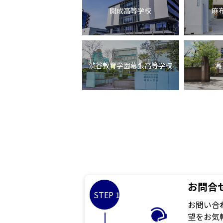
開成高等学校
麻
渋谷教育学園幕張高等学校
灘
お問合
STEP 1
お問い合
望をお気