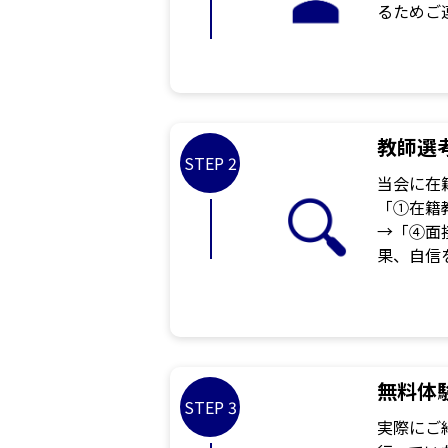
るためご
教師選
STEP 2
当会に在
「①在籍
→「④面
果、自信
無料体
STEP 3
実際にご