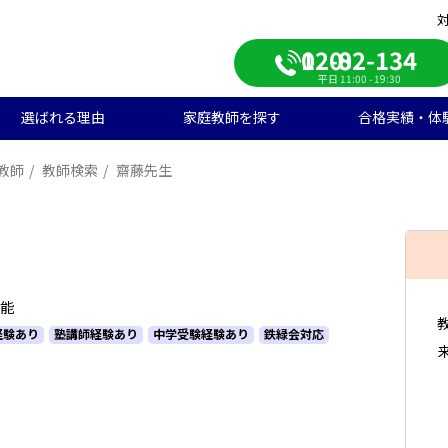
0120-082-134
平日 11:00 - 19:30
選ばれる理由
家庭教師を探す
合格実績・体
教師
教師検索
齋藤先生
校受験
学生のご料金
ンライン自習室
遣エリアから探す
学受験の合格実績
大学受験/塾対策
中学生のご料金
ご入会の流れ
一覧から探す
高校受験の合格実績
学生向け
期短期コース
徒様の声
中学生向け
ご家庭様インタビュー
会人向け
帰国子女向け
可能
経験あり
塾講師経験あり
中学受験経験あり
鉄緑会対応