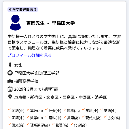
中学受験経験あり
吉岡先生
-
早稲田大学
生徒様一人ひとりの学力向上に、真摯に精進いたします。 学習
目標やスケジュールは、生徒様と綿密に協力しながら最適な形
で策定し、無理なく着実に成果へ繋げてまいります。
プロフィール詳細を見る
女性
早稲田大学 創造理工学部
桜蔭高等学校
2029年3月まで指導可能
東京都・新宿区・文京区・豊島区・中野区・渋谷区
国語(小)
算数(小)
社会(小)
理科(小)
英語(小)
英語(中)
国語(中)
数学(中)
理科(中)
英語(高)
現代文(高)
古文(高)
漢文(高)
理系数学(高)
物理(高)
化学(高)