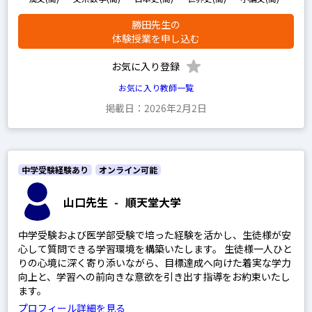
英語
勝田先生の
政経現代社会
体験授業を申し込む
現代文
お気に入り登録
古文
お気に入り教師一覧
漢文
掲載日：2026年2月2日
理系数学
文系数学
中学受験経験あり
オンライン可能
物理
化学
山口先生
-
順天堂大学
生物
中学受験および医学部受験で培った経験を活かし、生徒様が安
地学
心して質問できる学習環境を構築いたします。 生徒様一人ひと
りの心境に深く寄り添いながら、目標達成へ向けた着実な学力
世界史
向上と、学習への前向きな意欲を引き出す指導をお約束いたし
ます。
日本史
プロフィール詳細を見る