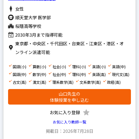
地理
女性
政経
順天堂大学 医学部
倫理
桜蔭高等学校
現代社会
2030年3月まで指導可能
東京都・中央区・千代田区・台東区・江東区・港区・オ
小論文
ンライン派遣可能
国語(小)
算数(小)
社会(小)
理科(小)
英語(小)
英語(中)
男性
国語(中)
数学(中)
社会(中)
理科(中)
英語(高)
現代文(高)
女性
古文(高)
漢文(高)
理系数学(高)
文系数学(高)
政経(高)
山口先生の
体験授業を申し込む
プレミアム
お気に入り登録
プロ
お気に入り教師一覧
掲載日：2026年7月28日