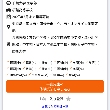
千葉大学 医学部
桜蔭高等学校
2027年3月まで指導可能
東京都・国立市・国分寺市・立川市・オンライン派遣可
能
合格実績：東邦中学校・昭和学院秀英中学校・江戸川学
園取手中学校・日本大学第二中学校・桐朋女子中学校・
防衛大学
国語(小)
算数(小)
社会(小)
理科(小)
英語(小)
英語(中)
国語(中)
数学(中)
社会(中)
理科(中)
英語(高)
理系数学(高)
文系数学(高)
物理(高)
化学(高)
平山先生の
体験授業を申し込む
お気に入り登録
お気に入り教師一覧