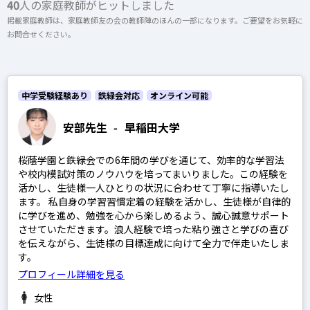
40
人の家庭教師がヒットしました
上記以外のエリア（海外含む）はオンライン指導で対応可能です
掲載家庭教師は、家庭教師友の会の教師陣のほんの一部になります。ご要望をお気軽に
お問合せください。
開成高等学校
オンライン家庭教師
麻布高等学校
桜蔭高等学校
中学受験経験あり
鉄緑会対応
オンライン可能
女子学院高等学校
選択する
安部先生
-
早稲田大学
筑波大学附属駒場高等学校
桜蔭学園と鉄緑会での6年間の学びを通じて、効率的な学習法
渋谷教育学園幕張高等学校
や校内模試対策のノウハウを培ってまいりました。この経験を
灘高等学校
活かし、生徒様一人ひとりの状況に合わせて丁寧に指導いたし
ます。 私自身の学習習慣定着の経験を活かし、生徒様が自律的
に学びを進め、勉強を心から楽しめるよう、誠心誠意サポート
させていただきます。浪人経験で培った粘り強さと学びの喜び
を伝えながら、生徒様の目標達成に向けて全力で伴走いたしま
す。
SAPIX
プロフィール詳細を見る
日能研
女性