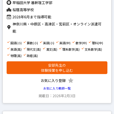
早稲田アカデミー
早稲田大学 基幹理工学部
四谷大塚
桜蔭高等学校
2028年6月まで指導可能
浜学園
神奈川県・中原区・高津区・宮前区・オンライン派遣可
希学園
能
馬淵教室
鉄緑会
国語(小)
算数(小)
英語(小)
英語(中)
数学(中)
理科(中)
英語(高)
現代文(高)
漢文(高)
理系数学(高)
文系数学(高)
SEG
物理(高)
政経(高)
平岡塾
安部先生の
体験授業を申し込む
お気に入り登録
中学受験経験あり
お気に入り教師一覧
高校受験経験あり
掲載日：2026年2月3日
小学生の科目を指定