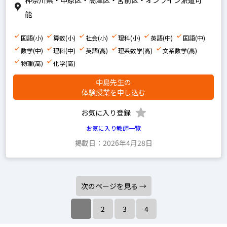
神奈川県・中原区・高津区・宮前区・オンライン派遣可
能
国語(小)
算数(小)
社会(小)
理科(小)
英語(中)
国語(中)
数学(中)
理科(中)
英語(高)
理系数学(高)
文系数学(高)
物理(高)
化学(高)
中島先生の
体験授業を申し込む
お気に入り登録
お気に入り教師一覧
掲載日：2026年4月28日
次のページを見る →
2
3
4