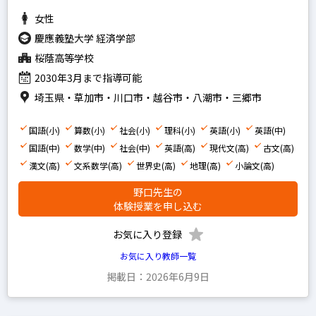
女性
慶應義塾大学 経済学部
桜蔭高等学校
2030年3月まで指導可能
埼玉県・草加市・川口市・越谷市・八潮市・三郷市
国語(小)
算数(小)
社会(小)
理科(小)
英語(小)
英語(中)
国語(中)
数学(中)
社会(中)
英語(高)
現代文(高)
古文(高)
漢文(高)
文系数学(高)
世界史(高)
地理(高)
小論文(高)
野口先生の
体験授業を申し込む
お気に入り登録
お気に入り教師一覧
掲載日：2026年6月9日