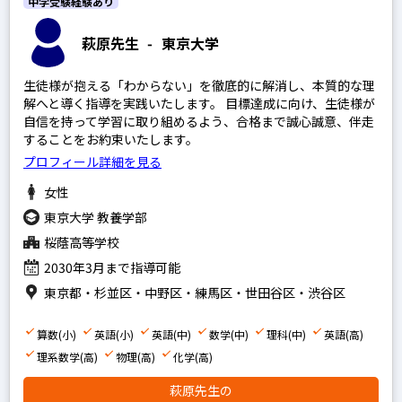
中学受験経験あり
萩原先生
-
東京大学
生徒様が抱える「わからない」を徹底的に解消し、本質的な理
解へと導く指導を実践いたします。 目標達成に向け、生徒様が
自信を持って学習に取り組めるよう、合格まで誠心誠意、伴走
することをお約束いたします。
プロフィール詳細を見る
女性
東京大学 教養学部
桜蔭高等学校
2030年3月まで指導可能
東京都・杉並区・中野区・練馬区・世田谷区・渋谷区
算数(小)
英語(小)
英語(中)
数学(中)
理科(中)
英語(高)
理系数学(高)
物理(高)
化学(高)
萩原先生の