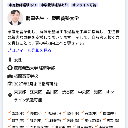
家庭教師経験あり
中学受験経験あり
オンライン可能
算数
国語
勝田先生
-
慶應義塾大学
理科
思考を言語化し、解法を整理する過程を丁寧に指導し、生徒様
社会
の着実な成長を支援してまいります。 そして、自ら考え抜く力
を育むことで、真の学力向上へと導きます。
英語
プロフィール詳細を見る
女性
中学生の科目を指定
慶應義塾大学 経済学部
英語
桜蔭高等学校
数学
2027年3月まで指導可能
国語
東京都・江東区・品川区・渋谷区・中央区・港区・オン
理科
ライン派遣可能
社会
国語(小)
算数(小)
社会(小)
理科(小)
英語(中)
国語(中)
数学(中)
社会(中)
理科(中)
英語(高)
現代文(高)
古文(高)
高校生の科目を指定
漢文(高)
文系数学(高)
日本史(高)
世界史(高)
小論文(高)