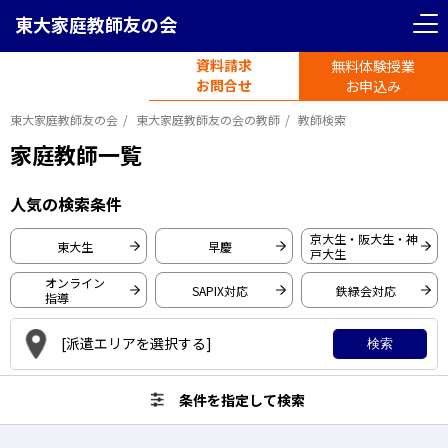
東大家庭教師友の会
＜ 戻る
＜ 戻る
リセット
条件を指定して検索
資料請求
無料体験授業
電話受付
首都圏エリア
お問合せ
平日11時-19時半
お申込み
東大家庭教師友の会
東大家庭教師友の会の教師
教師検索
東京都
神奈川県
家庭教師一覧
東京大学
人気の検索条件
埼玉県
千葉県
早稲田大学
京大生・阪大生・神
東大生
早慶
戸大生
慶應義塾大学
関西圏エリア
オンライン
SAPIX対応
鉄緑会対応
一橋大学
指導
大阪府
京都府
東京工業大学
[派遣エリアを選択する]
検索
京都大学
大阪大学
条件を指定して検索
兵庫県
愛知県
神戸大学