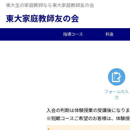
東大生の家庭教師なら東大家庭教師友の会
東大家庭教師友の会
指導コース
料金
中学受験/塾対策
料金概要
当会の特徴
東大生の教師を探す
2026年度合格実績
高
小
オ
派
中
中高一貫校向け
料金シミュレーション
理念
合格体験記
小
夏
生
大学生向け
社
フォームの入
力
入会の判断は体験授業の受講後になりま
※短期コースご希望のお客様は、体験授