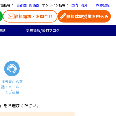
対面指導：
オンライン指導：
｜
首都圏
関西圏
国内
海外
教師登録
資料請求・お問合せ
無料体験授業お申込み
験談
受験情報/勉強ブログ
医学部受験
高校生のご料金
よくある質問
お気に入り家庭教師
大学受験の合格実績
高校生向け
一覧ページ
プロ家庭教師
担当者から電
話・メールに
てご連絡
」をお選びください。