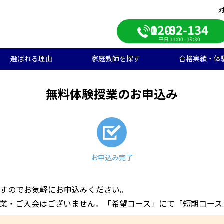
0120-082-134
平日 11:00 - 19:30
選ばれる理由
家庭教師を探す
合格実績・体
校受験
学生のご料金
ンライン自習室
遣エリアから探す
学受験の合格実績
大学受験/塾対策
中学生のご料金
ご入会の流れ
一覧から探す
高校受験の合格実績
無料体験授業のお申込み
学生向け
期短期コース
徒様の声
中学生向け
ご家庭様インタビュー
会人向け
帰国子女向け
お申込み完了
すのでお気軽にお申込みください。
業・ご入会はございません。「希望コース」にて「短期コース