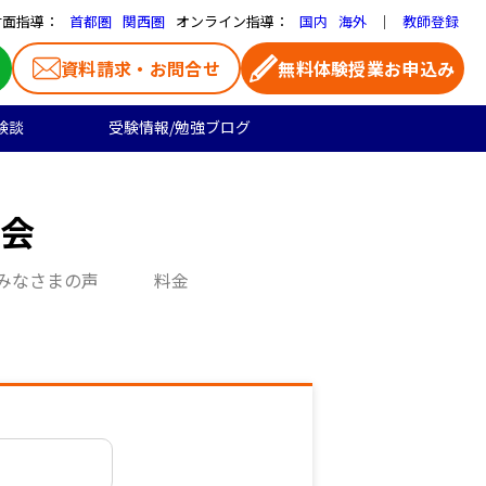
対面指導：
オンライン指導：
｜
首都圏
関西圏
国内
海外
教師登録
資料請求・お問合せ
無料体験授業お申込み
験談
受験情報/勉強ブログ
医学部受験
高校生のご料金
よくある質問
お気に入り家庭教師
大学受験の合格実績
会
高校生向け
一覧ページ
リセット
みなさまの声
料金
プロ家庭教師
千葉県