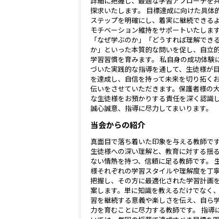
詳細に把握し、最適な学習アプローチを
探求いたします。 目標達成に向けた具体
ステップを明確にし、着実に継続できる
モチベーション維持をサポートいたしま
「なぜ学ぶのか」「どうすれば理解でき
か」といった本質的な問いを促し、自立
学習習慣を育みます。 私自身の成功体験
づいた実践的な指導を通して、生徒様が
を達成し、自信を持って未来を切り拓く
伝いをさせていただきます。保護者様の
な生徒様をお預かりする責任を深く認識
誠心誠意、指導に尽力してまいります。
当会からの紹介
真面目で落ち着いた印象を与える教師で
生徒様への深い理解と、教育に対する揺
ない情熱を持つ、信頼に足る教師です。 
様それぞれの学習スタイルや理解度を丁
把握し、その方に最適化された学習計画
案します。単に知識を教えるだけでなく
習を継続する意義や楽しさを伝え、自ら
力を育むことに尽力する教師です。 指導