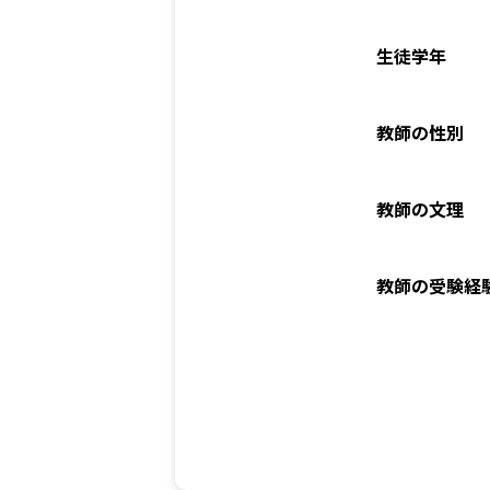
関西圏エリア
生徒学年
大阪府
教師の性別
上記以外のエリア（海外含
教師の文理
オンライン家庭教師
教師の受験経