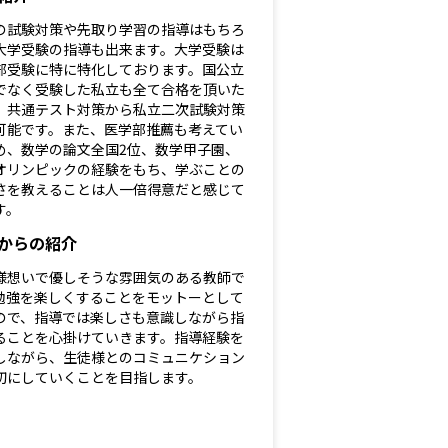
の試験対策や先取り学習の指導はもちろ
大学受験の指導も出来ます。大学受験は
部受験に特に特化しております。国公立
でなく受験した私立も全て合格を頂いた
、共通テスト対策から私立二次試験対策
可能です。また、医学部推薦も考えてい
め、数学の論文全国2位、数学甲子園、
オリンピックの経験をもち、学ぶことの
さを教えることは人一倍得意だと感じて
す。
からの紹介
様想いで優しそうな雰囲気のある教師で
勉強を楽しくすることをモットーとして
ので、指導では楽しさも意識しながら指
ることを心掛けていきます。指導経験を
しながら、生徒様とのコミュニケション
切にしていくことを目指します。