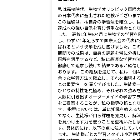
私は高校時代、生物学オリンピック国際
の日本代表に選出された経験がございま
この経験は、私自身の学習法を確立し、
達成への強い自信を育む貴重な機会とな
した。 高校1年生の4月に生物学の学習を
し、わずか1年足らずで国際大会の代表に
ばれるという快挙を成し遂げました。こ
期間での成果は、自身の課題を常に分析
図解を活用するなど、私に最適な学習方
徹底して追求し続けた結果であると確信
おります。 この経験を通じて、私は「個
合った学習方法を確立し、それを継続す
との重要性」を深く学びました。生徒様
ひとりの特性を見極め、それぞれの強み
大限に引き出すオーダーメイドの学習プ
をご提案することが、私の指導の核とな
す。 指導においては、単に知識を教える
でなく、生徒様が自ら課題を発見し、解
を見つけ出す力を養うことを重視いたし
す。具体的には、以下の点に注力してま
ます。 生徒様ごとの学習スタイルや理解