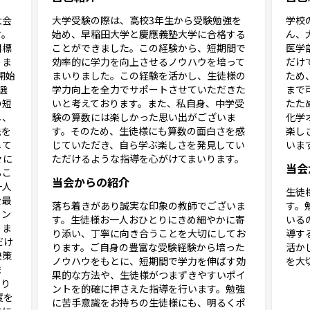
大会
大学受験の際は、高校3年生から受験勉強を
学校
す。
始め、早稲田大学と慶應義塾大学に合格する
ん、
目標
ことができました。この経験から、短期間で
医学
りま
効率的に学力を向上させるノウハウを培って
だけ
開始
まいりました。この経験を活かし、生徒様の
ため
選
学力向上を全力でサポートさせていただきた
まで
の短
いと考えております。また、私自身、中学受
たた
し、
験の算数には楽しかった思い出がございま
化学
法を
す。そのため、生徒様にも算数の面白さを感
楽し
して
じていただき、自ら学ぶ楽しさを発見してい
いま
々に
ただけるような指導を心がけてまいります。
当会
るこ
当会からの紹介
一人
生徒
を最
落ち着きがあり誠実な印象の教師でございま
す。
ラン
す。生徒様お一人おひとりにきめ細やかに寄
いる
りま
り添い、丁寧に向き合うことを大切にしてお
導す
だけ
ります。ご自身の豊富な受験経験から培った
活か
決策
ノウハウをもとに、短期間で学力を伸ばす効
を大
ま
果的な方法や、生徒様がつまずきやすいポイ
いり
ントを的確に押さえた指導を行います。勉強
度を
に苦手意識をお持ちの生徒様にも、明るくポ