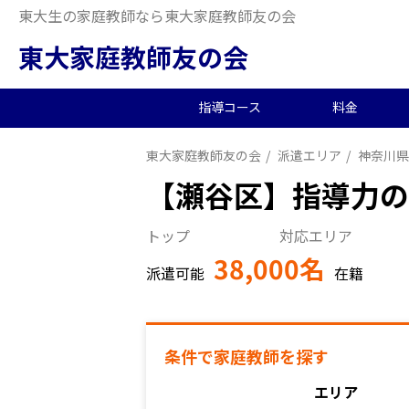
東大生の家庭教師なら東大家庭教師友の会
東大家庭教師友の会
指導コース
料金
東大家庭教師友の会
派遣エリア
神奈川県
中学受験/塾対策
料金概要
当会の特徴
東大生の教師を探す
2026年度合格実績
高
小
オ
派
中
【瀬谷区】指導力の
中高一貫校向け
料金シミュレーション
理念
合格体験記
小
夏
生
＜ 戻る
トップ
対応エリア
大学生向け
社
38,000名
派遣可能
在籍
首都圏エリア
条件で家庭教師を探す
東京都
エリア