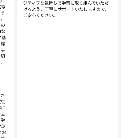
共に
ジティブな気持ちで学習に取り組んでいただ
的な
けるよう、丁寧にサポートいたしますので、
よう
ご安心ください。
す。
るの
的な
に基
目標
お手
大切
し、
す。
るぎ
生徒
寧に
を立
、学
学ぶ
にお