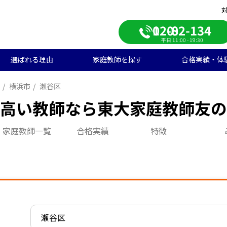
0120-082-134
平日 11:00 - 19:30
選ばれる理由
家庭教師を探す
合格実績・体
横浜市
瀬谷区
校受験
学生のご料金
ンライン自習室
遣エリアから探す
学受験の合格実績
大学受験/塾対策
中学生のご料金
ご入会の流れ
一覧から探す
高校受験の合格実績
高い教師なら東大家庭教師友の
学生向け
期短期コース
徒様の声
中学生向け
ご家庭様インタビュー
家庭教師一覧
合格実績
特徴
会人向け
帰国子女向け
神奈川県
埼玉県
瀬谷区