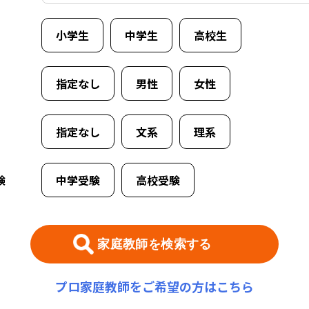
小学生
中学生
高校生
京都府
兵庫県
指定なし
男性
女性
む）はオンライン指導で対応可能です
指定なし
文系
理系
験
中学受験
高校受験
選択する
家庭教師を検索する
プロ家庭教師をご希望の方はこちら