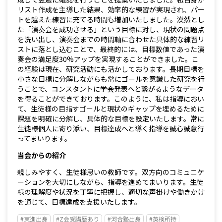
リスト作成を主導した結果、効率的な練習が実現され、パー
トを越えた練習に充てる時間も増加いたしました。漠然とし
た「演奏会を成功させる」という目標に対し、現状の問題点
を洗い出し、演奏会までの時間軸に合わせた具体的な練習リ
ストに落とし込むことで、最終的には、目標数値であった演
奏会の満足度30%アップを実現することができました。こ
の経験は現在、研究活動にも活かしております。長期目標を
小さな目標に分解しながらも常にゴールを意識した研究を行
うことで、コンスタントに学会発表へと繋がるようなデータ
を得ることができております。このように、私は指導におい
て、生徒様の目指すゴールと現状のギャップを埋めるために
課題を明確に分解し、具体的な目標を設定いたします。常に
生徒様個人に寄り添い、目標達成へと導く指導を誠心誠意行
ってまいります。
当会からの紹介
親しみやすく、生徒様思いの教師です。双方向のコミュニケ
ーションを大切にしながら、指導を進めてまいります。生徒
様の理解度や状況を丁寧に把握し、適切な声掛けや働きかけ
を通じて、目標達成を支援いたします。
#東進出身
#Z会受講歴あり
#河合塾出身
#英検所持