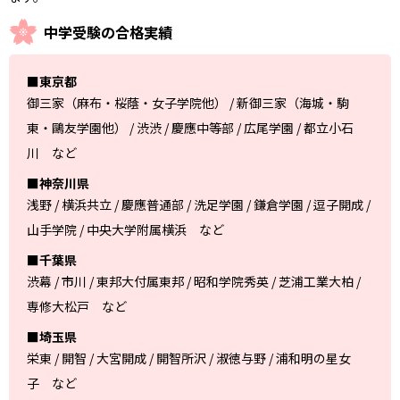
中学受験の合格実績
■東京都
御三家（麻布・桜蔭・女子学院他） / 新御三家（海城・駒
東・鷗友学園他） / 渋渋 / 慶應中等部 / 広尾学園 / 都立小石
川 など
■神奈川県
浅野 / 横浜共立 / 慶應普通部 / 洗足学園 / 鎌倉学園 / 逗子開成 /
山手学院 / 中央大学附属横浜 など
■千葉県
渋幕 / 市川 / 東邦大付属東邦 / 昭和学院秀英 / 芝浦工業大柏 /
専修大松戸 など
■埼玉県
栄東 / 開智 / 大宮開成 / 開智所沢 / 淑徳与野 / 浦和明の星女
子 など