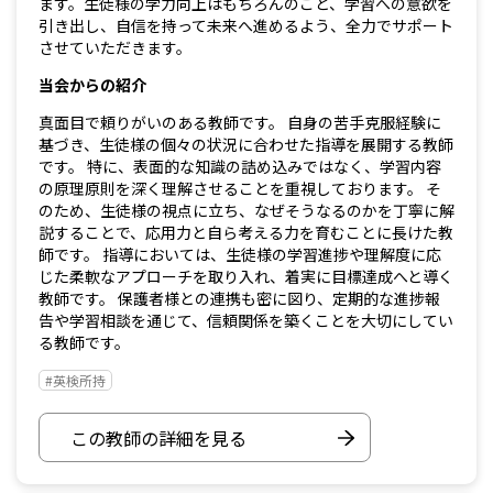
ます。生徒様の学力向上はもちろんのこと、学習への意欲を
引き出し、自信を持って未来へ進めるよう、全力でサポート
させていただきます。
当会からの紹介
真面目で頼りがいのある教師です。 自身の苦手克服経験に
基づき、生徒様の個々の状況に合わせた指導を展開する教師
です。 特に、表面的な知識の詰め込みではなく、学習内容
の原理原則を深く理解させることを重視しております。 そ
のため、生徒様の視点に立ち、なぜそうなるのかを丁寧に解
説することで、応用力と自ら考える力を育むことに長けた教
師です。 指導においては、生徒様の学習進捗や理解度に応
じた柔軟なアプローチを取り入れ、着実に目標達成へと導く
教師です。 保護者様との連携も密に図り、定期的な進捗報
告や学習相談を通じて、信頼関係を築くことを大切にしてい
る教師です。
#英検所持
この教師の詳細を見る