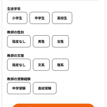
上記以外のエリア（海外含む）はオンライン指導で対応可能です
生徒学年
小学生
中学生
高校生
オンライン家庭教師
教師の性別
選択する
指定なし
男性
女性
教師の文理
指定なし
文系
理系
教師の受験経験
中学受験
高校受験