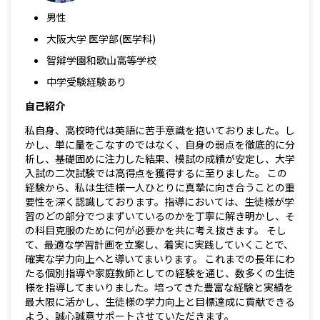
男性
大阪大学 医学部(医学科)
智辯学園和歌山高等学校
中学受験経験あり
自己紹介
私自身、高校時代は英語に苦手意識を抱いておりました。し
かし、単に量をこなすのではなく、自身の弱点を徹底的に分
析し、基礎固めに注力した結果、模試の成績が安定し、大学
入試の二次試験では高得点を獲得するに至りました。 この
経験から、私は生徒様一人ひとりに真摯に向き合うことの重
要性を深く認識しております。指導においては、生徒様が学
習のどの部分でつまずいているのかを丁寧に解き明かし、そ
の科目克服のために何が必要かを共に考え抜きます。 そし
て、最適な学習計画を立案し、着実に実践していくことで、
確実な学力向上へと導いてまいります。 これまでの長年にわ
たる個別指導や家庭教師としての経験を通じ、数多くの生徒
様を指導してまいりました。培ってきた豊富な経験と実績を
最大限に活かし、生徒様の学力向上と目標達成に貢献できる
よう、誠心誠意サポートさせていただきます。