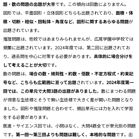
題・数の問題の出題が大半
です。この傾向は回数によりません。
図形では、平面図形・立体図形どちらも出題されており、
面積・体
積・切断・相似・回転体・角度など、図形に関するあらゆる問題
が
出題されています。
推理問題は、他校ではあまりみられませんが、広尾学園中学校では
頻繁に出題されています。2024年度では、第二回に出題されてお
り、過去問を中心に対策する必要があります。
具体的に場合分けを
して考えることが大切
です。
数の問題は、
場合の数・規則性・約数・倍数・不定方程式・約束記
号など、こちらも広範囲に亘って出題
されています。
2024年度第一
回では、この単元で大問3題の出題がありました
。数にまつわる問題
が得意な生徒様とそうで無い生徒様で大きく差が開いた問題となり
ました。図形や推理問題と合わせて、頻出単元には力を入れて学習
をする必要があります。
医進・サイエンス回では、小問はなく、大問4題全てが単元別の問題
です。
第一回〜第三回よりも問題は難しく、本格的な問題
です。出