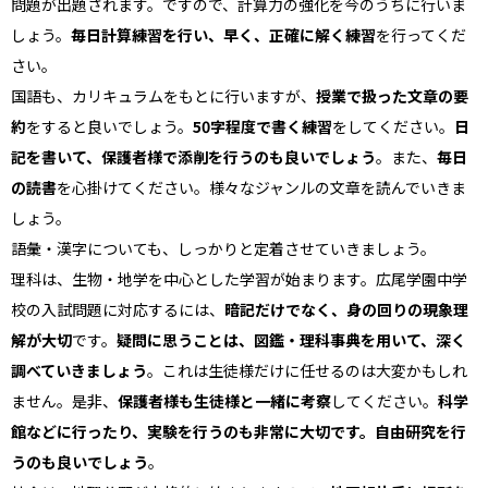
問題が出題されます。ですので、計算力の強化を今のうちに行いま
しょう。
毎日計算練習を行い、早く、正確に解く練習
を行ってくだ
さい。
国語も、カリキュラムをもとに行いますが、
授業で扱った文章の要
約
をすると良いでしょう。
50字程度で書く練習
をしてください。
日
記を書いて、保護者様で添削を行うのも良いでしょう
。また、
毎日
の読書
を心掛けてください。様々なジャンルの文章を読んでいきま
しょう。
語彙・漢字についても、しっかりと定着させていきましょう。
理科は、生物・地学を中心とした学習が始まります。広尾学園中学
校の入試問題に対応するには、
暗記だけでなく、身の回りの現象理
解が大切
です。
疑問に思うことは、図鑑・理科事典を用いて、深く
調べていきましょう
。これは生徒様だけに任せるのは大変かもしれ
ません。是非、
保護者様も生徒様と一緒に考察
してください。
科学
館などに行ったり、実験を行うのも非常に大切です。自由研究を行
うのも良いでしょう
。