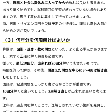
一方、
理科と社会は夏休みに入ってから
始めれば良いと考えます。
あまり早く始めても、試験範囲の学習が終わっていない場合もあり
ますので、焦らず夏休みに集中して行っていきましょう。
尚、医進・サイエンス回を受験予定の生徒様は、理科も夏休み前か
ら始めた方が良いでしょう。
（３）何年分を何周解けばよいか
算数は、
図形・速さ・数の問題
といった、よく出る単元があります
し、素早く正確に解く練習も必要です。
従って、
最低10回分、出来れば20回分
解いておきたい所です。
時間を測って解き、その後、
間違えた問題を中心に3～4周は解き直
し
をしましょう。
国語は、記述問題をしっかり書けるかどうかが重要です。
10回分
解くと良いでしょう。
2周解き直し
が出来れば良いと考えま
す。
理科は、過去問を解くことで、理解しきれていない箇所を発見し、
周辺事項を理解し直すようにしましょう。