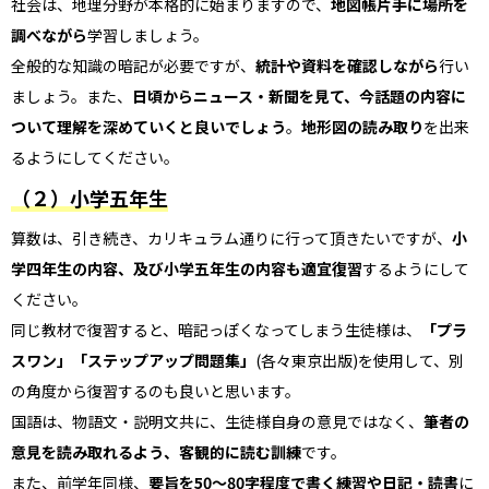
社会は、地理分野が本格的に始まりますので、
地図帳片手に場所を
調べながら
学習しましょう。
全般的な知識の暗記が必要ですが、
統計や資料を確認しながら
行い
ましょう。また、
日頃からニュース・新聞を見て、今話題の内容に
ついて理解を深めていくと良いでしょう
。
地形図の読み取り
を出来
るようにしてください。
（２）小学五年生
算数は、引き続き、カリキュラム通りに行って頂きたいですが、
小
学四年生の内容、及び小学五年生の内容も適宜復習
するようにして
ください。
同じ教材で復習すると、暗記っぽくなってしまう生徒様は、
「プラ
スワン」「ステップアップ問題集」
(各々東京出版)を使用して、別
の角度から復習するのも良いと思います。
国語は、物語文・説明文共に、生徒様自身の意見ではなく、
筆者の
意見を読み取れるよう、客観的に読む訓練
です。
また、前学年同様、
要旨を50～80字程度で書く練習や日記・読書
に