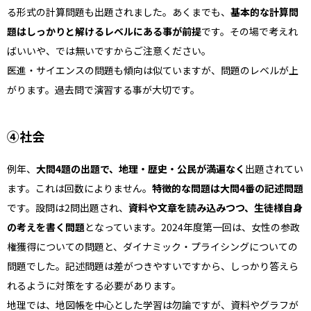
る形式の計算問題も出題されました。あくまでも、
基本的な計算問
題はしっかりと解けるレベルにある事が前提
です。その場で考えれ
ばいいや、では無いですからご注意ください。
医進・サイエンスの問題も傾向は似ていますが、問題のレベルが上
がります。過去問で演習する事が大切です。
➃社会
例年、
大問4題の出題で、地理・歴史・公民が満遍なく
出題されてい
ます。これは回数によりません。
特徴的な問題は大問4番の記述問題
です。設問は2問出題され、
資料や文章を読み込みつつ、生徒様自身
の考えを書く問題
となっています。2024年度第一回は、女性の参政
権獲得についての問題と、ダイナミック・プライシングについての
問題でした。記述問題は差がつきやすいですから、しっかり答えら
れるように対策をする必要があります。
地理では、地図帳を中心とした学習は勿論ですが、資料やグラフが