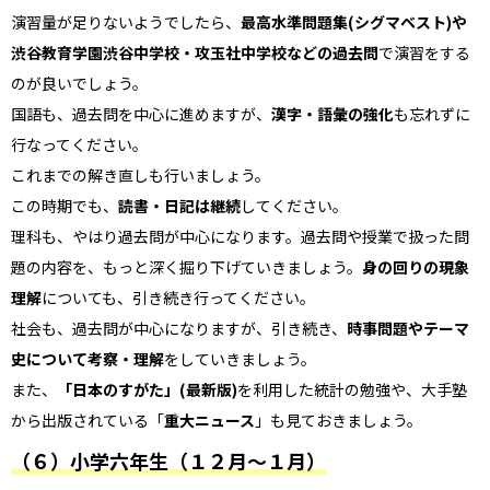
演習量が足りないようでしたら、
最高水準問題集(シグマベスト)や
渋谷教育学園渋谷中学校・攻玉社中学校などの過去問
で演習をする
のが良いでしょう。
国語も、過去問を中心に進めますが、
漢字・語彙の強化
も忘れずに
行なってください。
これまでの解き直しも行いましょう。
この時期でも、
読書・日記は継続
してください。
理科も、やはり過去問が中心になります。過去問や授業で扱った問
題の内容を、もっと深く掘り下げていきましょう。
身の回りの現象
理解
についても、引き続き行ってください。
社会も、過去問が中心になりますが、引き続き、
時事問題やテーマ
史について考察・理解
をしていきましょう。
また、
「日本のすがた」(最新版)
を利用した統計の勉強や、大手塾
から出版されている「
重大ニュース
」も見ておきましょう。
（６）小学六年生（１２月～１月）