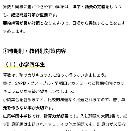
算数と同様に差がつきやすい国語は、
漢字・語彙の定着
をしつつ
も、
記述問題対策が重要
です。
要約練習が良い対策
となりますので、日頃から実践することをおす
すめします。
①時期別・教科別対策内容
（１）小学四年生
算数は、塾のカリキュラムに沿って行っていきましょう。
塾は、SAPIX・グノーブル・早稲田アカデミーなど難関校向けカリ
キュラムがある塾が望ましいでしょう。
小問集合を含めますと、比較的満遍なく出題されますので、
苦手単
元を作らない事が大切
です。
広尾学園中学校では、
計算力が必要
です。入試問題の大問1番で、必
ず計算問題は出題されますし、その他の問題でも、計算力が必要な