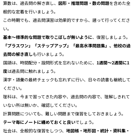
算数は、過去問の解き直し、
図形・推理問題・数の問題
を含めた全
般的な定着を行いましょう。
この時期でも、過去問演習は効果的ですから、遡って行ってくださ
い。
基本〜標準的な問題で取りこぼしが無いように
、復習しましょう。
「プラスワン」「ステップアップ」「最高水準問題集」、他校の過
去問の解き直し
も行いましょう。
国語は、時間配分・設問形式を忘れないために、
1週間～2週間に1
度
は過去問に触れましょう。
漢字・語彙の最終チェックも忘れずに行い、日々の読書も継続して
ください。
理科は、今まで習ってきた内容や、過去問の内容で、理解しきれて
いない所は無いか、確認してください。
計算問題についても、難しい問題まで復習をしておきましょう。
テーマ毎にノートに纏めておくと良い
でしょう。
社会は、全般的な復習をしつつ、
地図帳・地形図・統計・資料集・