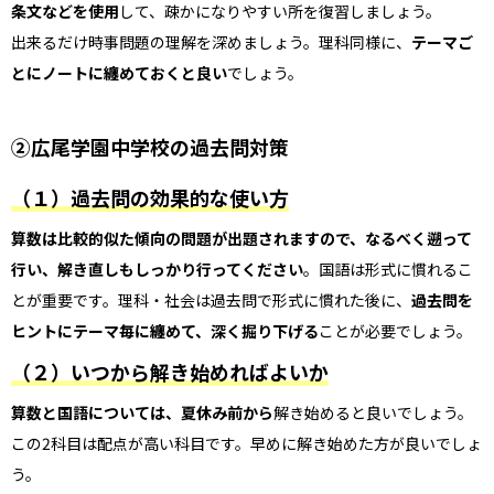
条文などを使用
して、疎かになりやすい所を復習しましょう。
出来るだけ時事問題の理解を深めましょう。理科同様に、
テーマご
とにノートに纏めておくと良い
でしょう。
②広尾学園中学校の過去問対策
（１）過去問の効果的な使い方
算数は比較的似た傾向の問題が出題されますので、なるべく遡って
行い、解き直しもしっかり行ってください
。国語は形式に慣れるこ
とが重要です。理科・社会は過去問で形式に慣れた後に、
過去問を
ヒントにテーマ毎に纏めて、深く掘り下げる
ことが必要でしょう。
（２）いつから解き始めればよいか
算数と国語については、夏休み前から
解き始めると良いでしょう。
この2科目は配点が高い科目です。早めに解き始めた方が良いでしょ
う。