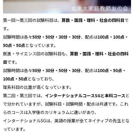
第一回～第三回の試験科目は、
算数・国語・理科・社会の四科目
で
す。
試験時間は各々
50分・50分・30分・30分
、配点は
100点・100点・
50点・50点
となっています。
医進・サイエンス回の試験科目も、
算数・国語・理科・社会の四科
目
です。
試験時間は各々
50分・30分・50分・30分
、配点は
100点・50点・
100点・50点
となっており、
理系科目の比重が高くなっています。
第二回・第三回では、
インターナショナルコースSGと本科コース
と
で分かれていますが、試験科目・試験時間・配点は共通です。これ
らのコースは入学後のカリキュラムに違いがあり、
インターナショナルSGは、英語の授業が全てネイティブの先生とな
っています。