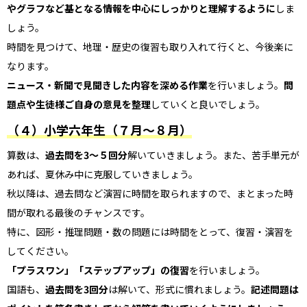
やグラフなど基となる情報を中心にしっかりと理解するように
しま
しょう。
時間を見つけて、地理・歴史の復習も取り入れて行くと、今後楽に
なります。
ニュース・新聞で見聞きした内容を深める作業
を行いましょう。
問
題点や生徒様ご自身の意見を整理
していくと良いでしょう。
（４）小学六年生（７月～８月）
算数は、
過去問を3〜５回分
解いていきましょう。また、苦手単元が
あれば、夏休み中に克服していきましょう。
秋以降は、過去問など演習に時間を取られますので、まとまった時
間が取れる最後のチャンスです。
特に、図形・推理問題・数の問題には時間をとって、復習・演習を
してください。
「プラスワン」「ステップアップ」の復習
を行いましょう。
国語も、
過去問を3回分
は解いて、形式に慣れましょう。
記述問題は