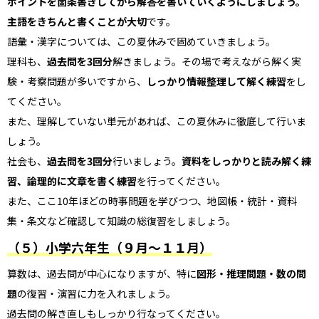
ポイントを箇条書きしてから解答を書いていくようにしましょう。
主語をきちんと書くことが大切
です。
語彙・漢字については、この夏休みで固めていきましょう。
理科も、
過去問を3回分
解きましょう。その場で考えながら解く実
験・考察問題が多いですから、
しっかり情報整理して解く練習
をし
てください。
また、理解していない単元があれば、この夏休みに徹底して行いま
しょう。
社会も、
過去問を3回分
行いましょう。
資料をしっかりと読み解く練
習、論理的に文章を書く練習
を行ってください。
また、ここ10年ほどの時事問題を学びつつ、地図帳・統計・資料
集・条文など確認して知識の総復習をしましょう。
（５）小学六年生（９月～１１月）
算数は、過去問が中心になりますが、特に
図形・推理問題・数の問
題
の復習・演習に力を入れましょう。
過去問の解き直しもしっかり行なってください。