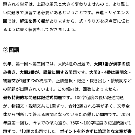
題される単元は、上記の単元と大きく変わりませんので、より難し
い問題まで演習する必要があるということです。医進・サイエンス
回では、
解法を書く欄
がありますから、式・やり方を採点官に伝わ
るように書く練習もしておきましょう。
②国語
例年、第一回〜第三回では、大問4題の出題で、
大問1番が漢字の読
み書き、大問2番が、語彙に関する問題
です。
大問3・4番は説明文・
物語文が1題ずつ
の構成で、正誤選択・記述・抜き出し・接続詞など
の問題が出題されています。この傾向は、回数によりません。
最も特徴的な問題は記述式問題
です。100字程度の長い記述問題
が、物語文・説明文共に1題ずつ、合計2題される事が多く、文章全
体から判断して答える設問となっているため難しい問題です。2024
年度第一回も、今までの傾向通り、75字〜100字程度の記述問題が1
題ずつ、計2題の出題でした。
ポイントを外さずに論理的な文章が書