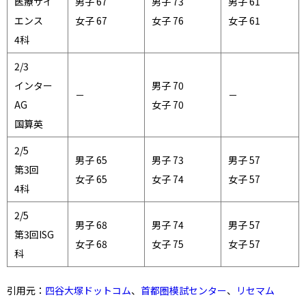
医療サイ
男子 67
男子 73
男子 61
エンス
女子 67
女子 76
女子 61
4科
2/3
インター
男子 70
－
－
AG
女子 70
国算英
2/5
男子 65
男子 73
男子 57
第3回
女子 65
女子 74
女子 57
4科
2/5
男子 68
男子 74
男子 57
第3回ISG
女子 68
女子 75
女子 57
4科
引用元：
四谷大塚ドットコム
、
首都圏模試センター
、
リセマム