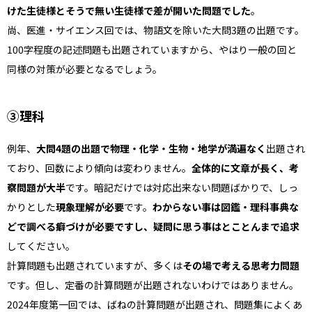
けた生徒様とそうで無い生徒様で差が開いた問題でした
。
尚、医進・サイエンス回では、物語文を除いた大問3題の出題です。
100字程度の記述問題も出題されていますから、やはり一般の回と
同様の対策が必要となるでしょう。
③理科
例年、
大問4題の出題で物理・化学・生物・地学が満遍なく
出題され
ており、回数により傾向は変わりません。
全体的に文章が長く、考
察問題が大半
です。暗記だけでは対応出来ない問題ばかりで、しっ
かりとした
現象理解が必要
です。
わからない事は図鑑・理科事典な
どで調べる癖づけが必要ですし、疑問に思う事はとことんまで追求
してください。
計算問題も出題されていますが、多くは
その場で考える思考力問題
です。但し、定番の計算問題が出題されないわけではありません。
2024年度第一回では、ばねの計算問題が出題され、問題集によくあ