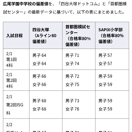
広尾学園中学校の偏差値
を、「四谷大塚ドットコム」と「首都圏模
試センター」の最新データに基づいて、以下の表にまとめました。
首都圏模試セ
四谷大塚
SAPIX小学部
ンター
入試日程
（Aライン80
（合格率80％
（合格率80%
偏差値）
偏差値）
偏差値）
2/1
男子 64
男子 71
男子 57
第1回
女子 64
女子 74
女子 57
4科
2/1
男子 66
男子 72
男子 59
第2回
女子 66
女子 75
女子 59
4科
2/1
男子 68
男子 73
男子 59
第2回ISG
女子 68
女子 76
女子 59
4科
2/2