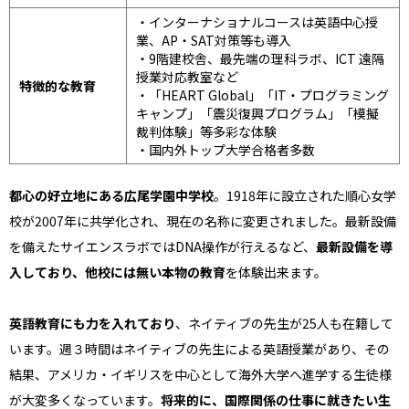
・インターナショナルコースは英語中心授
業、AP・SAT対策等も導入
・9階建校舎、最先端の理科ラボ、ICT 遠隔
授業対応教室など
特徴的な教育
・「HEART Global」「IT・プログラミング
キャンプ」「震災復興プログラム」「模擬
裁判体験」等多彩な体験
・国内外トップ大学合格者多数
都心の好立地にある広尾学園中学校
。1918年に設立された順心女学
校が2007年に共学化され、現在の名称に変更されました。最新設備
を備えたサイエンスラボではDNA操作が行えるなど、
最新設備を導
入しており、他校には無い本物の教育
を体験出来ます。
英語教育にも力を入れており
、ネイティブの先生が25人も在籍して
います。週３時間はネイティブの先生による英語授業があり、その
結果、アメリカ・イギリスを中心として海外大学へ進学する生徒様
が大変多くなっています。
将来的に、国際関係の仕事に就きたい生