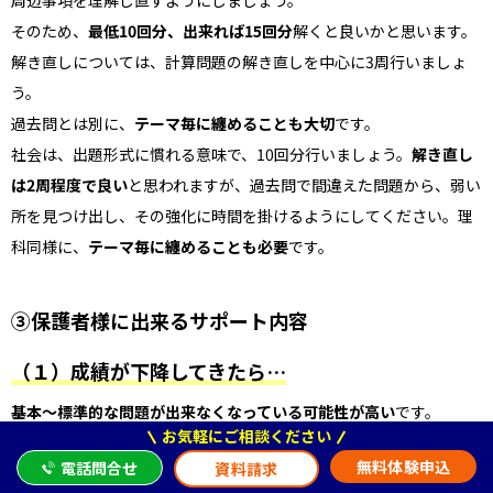
そのため、
最低10回分、出来れば15回分
解くと良いかと思います。
解き直しについては、計算問題の解き直しを中心に3周行いましょ
う。
過去問とは別に、
テーマ毎に纏めることも大切
です。
社会は、出題形式に慣れる意味で、10回分行いましょう。
解き直し
は2周程度で良い
と思われますが、過去問で間違えた問題から、弱い
所を見つけ出し、その強化に時間を掛けるようにしてください。理
科同様に、
テーマ毎に纏めることも必要
です。
③保護者様に出来るサポート内容
（１）成績が下降してきたら…
基本〜標準的な問題が出来なくなっている可能性が高い
です。
お気軽にご相談ください
塾などで難しい問題ばかり行なっていると、基本的な所が疎かにな
無料体験申込
電話問合せ
資料請求
り、土台が崩れていきます。