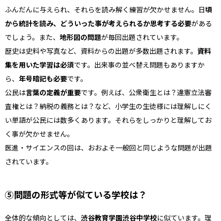
ふんだんに与えられ、それらを読み解く練習が欠かせません。日
頃
から統計を読み、どういった事が考えられるか思考する必要
がある
でしょう。また、
地形図の問題
が毎回出題されています。
歴史は史料や写真など、資料からの出題が多数出題されます。
資料
集を用いた学習は必須
です。出来事の並べ替え問題もありますか
ら、
年号暗記も必要
です。
公民は
言葉の定義が重要
です。例えば、公衆衛生とは？違憲立法審
査権とは？納税の義務とは？など、小学生の生徒様には理解しにく
い単語が公民には数多くあります。それらをしっかりと理解してお
く事が欠かせません。
医進・サイエンスの回は、おおよそ一般回と同じような問題が出題
されています。
⑤問題の形式等が似ている学校は？
全体的な傾向としては、
渋谷教育学園渋谷中学校
に似ています。理