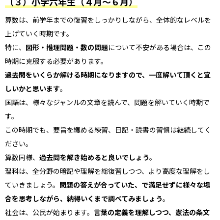
（３）小学六年生（４月～６月）
算数は、前学年までの復習をしっかりしながら、全体的なレベルを
上げていく時期です。
特に、
図形・推理問題・数の問題
について不安がある場合は、この
時期に克服する必要があります。
過去問をいくらか解ける時期になりますので、一度解いて頂くと宜
しいかと思います
。
国語は、様々なジャンルの文章を読んで、問題を解いていく時期で
す。
この時期でも、要旨を纏める練習、日記・読書の習慣は継続してく
ださい。
算数同様、
過去問を解き始めると良いでしょう
。
理科は、全分野の暗記や理解を総復習しつつ、より高度な理解をし
ていきましょう。
問題の答えが合っていた、で満足せずに様々な場
合を思考しながら、納得いくまで調べてみましょう
。
社会は、公民が始まります。
言葉の定義を理解しつつ、憲法の条文