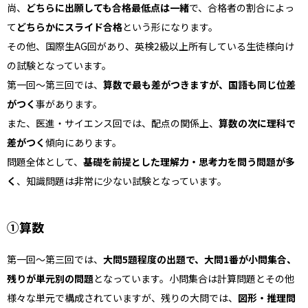
尚、
どちらに出願しても合格最低点は一緒
で、合格者の割合によっ
て
どちらかにスライド合格
という形になります。
その他、国際生AG回があり、英検2級以上所有している生徒様向け
の試験となっています。
第一回～第三回では、
算数で最も差がつきますが、国語も同じ位差
がつく
事があります。
また、医進・サイエンス回では、配点の関係上、
算数の次に理科で
差がつく
傾向にあります。
問題全体として、
基礎を前提とした理解力・思考力を問う問題が多
く
、知識問題は非常に少ない試験となっています。
①算数
第一回〜第三回では、
大問5題程度の出題で、大問1番が小問集合、
残りが単元別の問題
となっています。小問集合は計算問題とその他
様々な単元で構成されていますが、残りの大問では、
図形・推理問