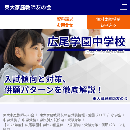
東大家庭教師友の会
資料請求
無料体験授業
電話受付
お問合せ
平日11時-19時半
お申込み
東大家庭教師友の会
東大家庭教師友の会受験情報・勉強ブログ
小学生
中学受験
中学受験：学校別入試傾向・受験対策
【2025年度】広尾学園中学校の偏差値・入試傾向・受験対策・併願パターンを
解説