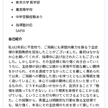
東京大学 医学部
灘高等学校
中学受験経験あり
指導塾対応
SAPIX
自己紹介
私は2年前に不登校で、ご両親にも家庭内暴力を振るう生徒
様の家庭教師を担当したことがございました。最初はなかな
か心を開いてくれず、指導中に逃げ出されたこともございま
した。しかしながら、その生徒様と粘り強く向き合っていく
うちに、生徒様が幼少期に父親から実現不可能な厳しい期待
をかけられ、それを達成できなかったことを厳しく責められ
て以来、ご両親への鬱屈した思いを持つとともに劣等感を強
く抱いていること、本心では親の期待に応えたいと思ってい
るものの、どうすれば良いか分からず、反抗することで「勉
強を頑張ってもできない」という現実を直視することから逃
げている、ということを打ち明けてくださるようになりまし
た。この経験から、表面上は問題的な行動を取る生徒様で
も、粘り強く、本当にその生徒様のためを思って接していれ