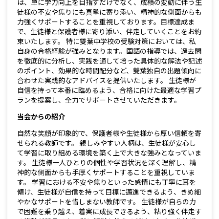
は、単に学力向上を目指すだけでなく、成績の変動に伴う生
徒様の不安や焦りにも真摯に寄り添い、精神的な側面からも
力強くサポートすることを重視しております。目標達成ま
で、生徒様と保護者様に寄り添い、伴走していくことをお約
束いたします。 特に雙葉中学校の受験対策においては、私
自身の合格経験が強みとなります。国語の指導では、過去問
を徹底的に分析し、実践を通して培った具体的な解法や記述
のポイント、効果的な時間配分など、雙葉独自の出題傾向に
合わせた実践的なアドバイスを提供いたします。 生徒様が
自信を持って本番に臨めるよう、合格に向けた最適な学習プ
ランを提案し、全力でサポートさせていただきます。
当会からの紹介
自然な笑顔が印象的で、保護者様や生徒様から厚い信頼を寄
せられる教師です。 親しみやすい人柄は、生徒様が安心し
て学習に取り組める環境を築く上で大きな強みとなっていま
す。 生徒様一人ひとりの個性や学習状況を深く理解し、精
神的な側面からも手厚くサポートすることを重視していま
す。 学習における不安や焦りといった感情にも丁寧に耳を
傾け、生徒様が自信を持って目標に邁進できるよう、きめ細
やかなサポートを惜しまない教師です。 生徒様が自らの力
で困難を乗り越え、着実に成長できるよう、粘り強く伴走す