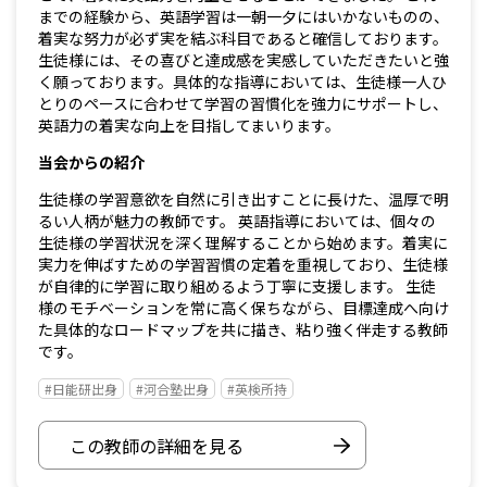
までの経験から、英語学習は一朝一夕にはいかないものの、
着実な努力が必ず実を結ぶ科目であると確信しております。
生徒様には、その喜びと達成感を実感していただきたいと強
く願っております。具体的な指導においては、生徒様一人ひ
とりのペースに合わせて学習の習慣化を強力にサポートし、
英語力の着実な向上を目指してまいります。
当会からの紹介
生徒様の学習意欲を自然に引き出すことに長けた、温厚で明
るい人柄が魅力の教師です。 英語指導においては、個々の
生徒様の学習状況を深く理解することから始めます。着実に
実力を伸ばすための学習習慣の定着を重視しており、生徒様
が自律的に学習に取り組めるよう丁寧に支援します。 生徒
様のモチベーションを常に高く保ちながら、目標達成へ向け
た具体的なロードマップを共に描き、粘り強く伴走する教師
です。
#日能研出身
#河合塾出身
#英検所持
この教師の詳細を見る