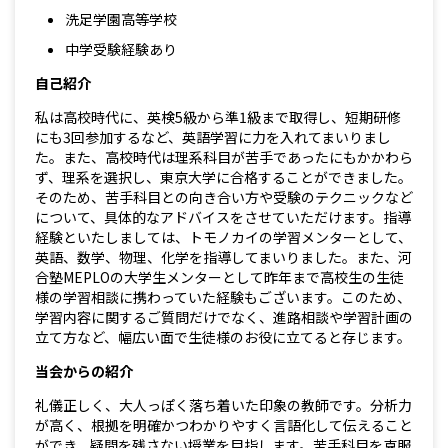
洗足学園高等学校
中学受験経験あり
自己紹介
私は高校時代に、英検5級から準1級まで取得し、短期研修
にも3回参加するなど、英語学習に力を入れてまいりまし
た。また、高校時代は理系科目が苦手であったにもかかわら
ず、理系を選択し、東京大学に合格することができました。
そのため、苦手科目との向き合い方や受験のテクニックなど
について、具体的なアドバイスをさせていただけます。指導
経験といたしましては、トモノカイの学習メンターとして、
英語、数学、物理、化学を指導してまいりました。また、河
合塾MEPLOの大学生メンターとして昨年まで高校生の生徒
様の学習相談に携わっていた経験もございます。このため、
学習内容に関するご質問だけでなく、進路相談や学習計画の
立て方など、幅広い面で生徒様のお役に立てると存じます。
当会からの紹介
礼儀正しく、大人っぽく落ち着いた印象の教師です。分析力
が高く、根拠を明確かつわかりやすく言語化して伝えること
ができ、疑問を残さない授業を目指します。苦手科目を克服