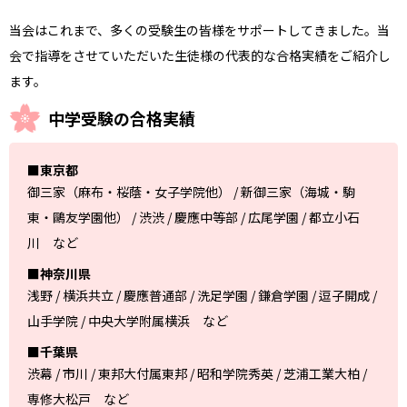
当会はこれまで、多くの受験生の皆様をサポートしてきました。当
会で指導をさせていただいた生徒様の代表的な合格実績をご紹介し
ます。
中学受験の合格実績
■東京都
御三家（麻布・桜蔭・女子学院他） / 新御三家（海城・駒
東・鷗友学園他） / 渋渋 / 慶應中等部 / 広尾学園 / 都立小石
川 など
■神奈川県
浅野 / 横浜共立 / 慶應普通部 / 洗足学園 / 鎌倉学園 / 逗子開成 /
山手学院 / 中央大学附属横浜 など
■千葉県
渋幕 / 市川 / 東邦大付属東邦 / 昭和学院秀英 / 芝浦工業大柏 /
専修大松戸 など