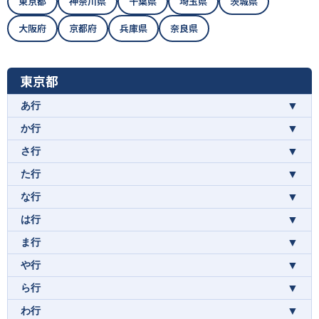
東京都
神奈川県
千葉県
埼玉県
茨城県
大阪府
京都府
兵庫県
奈良県
東京都
▼
あ行
▼
か行
▼
さ行
▼
た行
▼
な行
▼
は行
▼
ま行
▼
や行
▼
ら行
▼
わ行