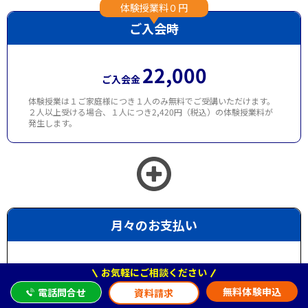
体験授業料０円
ご入会時
22,000
ご入会金
体験授業は１ご家庭様につき１人のみ無料でご受講いただけます。
２人以上受ける場合、１人につき2,420円（税込）の体験授業料が
発生します。
月々のお支払い
指導料
コース料金×受講時間
お気軽にご相談ください
無料体験申込
電話問合せ
資料請求
交通費
実費