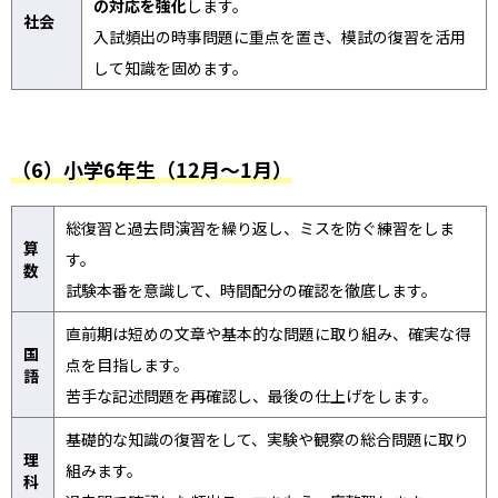
の対応を強化
します。
社会
入試頻出の時事問題に重点を置き、模試の復習を活用
して知識を固めます。
（6）小学6年生（12月～1月）
総復習と過去問演習を繰り返し、ミスを防ぐ練習をしま
算
す。
数
試験本番を意識して、時間配分の確認を徹底します。
直前期は短めの文章や基本的な問題に取り組み、確実な得
国
点を目指します。
語
苦手な記述問題を再確認し、最後の仕上げをします。
基礎的な知識の復習をして、実験や観察の総合問題に取り
理
組みます。
科