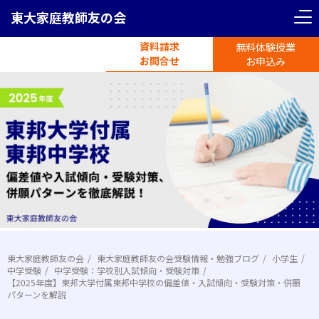
東大家庭教師友の会
資料請求
無料体験授業
電話受付
お問合せ
平日11時-19時半
お申込み
東大家庭教師友の会
東大家庭教師友の会受験情報・勉強ブログ
小学生
中学受験
中学受験：学校別入試傾向・受験対策
【2025年度】東邦大学付属東邦中学校の偏差値・入試傾向・受験対策・併願
パターンを解説