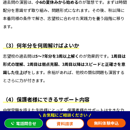
過去問の演習は、
小6の夏休みから始める
のが理想です。まずは時間
配分を意識せず取り組み、問題形式になれます。その後、秋以降に
本番同様の条件で解き、志望校に合わせた実践力を養う段階に移り
ます。
（3）何年分を何周解けばよいか
志望校の過去問は
5～7年分を3周以上解く
のが効果的です。
1周目は
形式の理解、2周目は弱点克服、3周目以降はスピードと正確さを意
識した仕上げ
をします。余裕があれば、他校の類似問題も演習する
とさらに力が付きます。
（4）保護者様にできるサポート内容
中学受験を控えた生徒様にとって、保護者様のサポートは大きな力
お気軽にご相談ください
となります。励ましや生活面でのサポートを通じて、安心して学習
無料体験申込
電話問合せ
資料請求
に取り組める環境を整えることが大切です。また、子ども自身が計