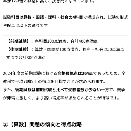
率が17.3倍
と非常に高く、狭き門となっています。
試験科目は
算数・国語・理科・社会の4科目
で構成され、試験の形式
や配点は以下の通りです。
【前期試験】
：各科目100点満点、合計400点満点
【後期試験】
：算数・国語が100点満点、理科・社会は50点満点
ずつで合計300点満点
2024年度の前期試験における
合格最低点は264点
であったため、全
教科で平均7割以上の得点を目指すことが求められます。
また、
後期試験は前期試験と比べて受験者数が少ない
一方で、競争
が非常に激しく、より高い得点率が求められることが特徴です。
②【算数】問題の傾向と得点戦略