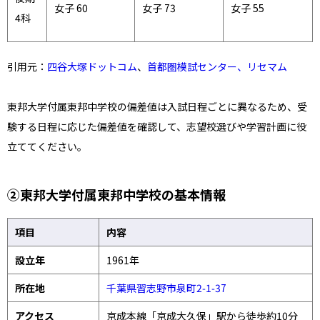
女子 60
女子 73
女子 55
4科
引用元：
四谷大塚ドットコム
、
首都圏模試センター、
リセマム
東邦大学付属東邦中学校の偏差値は入試日程ごとに異なるため、受
験する日程に応じた偏差値を確認して、志望校選びや学習計画に役
立ててください。
②東邦大学付属東邦中学校の基本情報
項目
内容
設立年
1961年
所在地
千葉県習志野市泉町2‑1‑37
アクセス
京成本線「京成大久保」駅から徒歩約10分