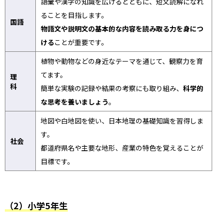
語彙や漢字の知識を広げるとともに、短文読解になれ
ることを目指します。
国語
物語文や説明文の基本的な内容を読み取る力を身につ
ける
ことが重要です。
植物や動物などの身近なテーマを通じて、観察力を育
てます。
理
科
簡単な実験の記録や結果の考察にも取り組み、
科学的
な思考を養いましょう
。
地図や白地図を使い、日本地理の基礎知識を習得しま
す。
社会
都道府県名や主要な地形、産業の特色を覚えることが
目標です。
（2）小学5年生