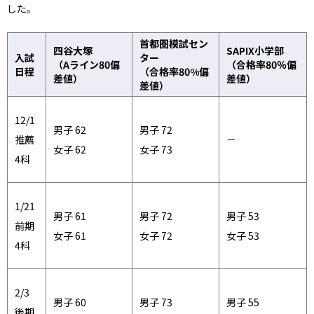
した。
首都圏模試セン
四谷大塚
SAPIX小学部
入試
ター
（Aライン80偏
（合格率80％偏
日程
（合格率80%偏
差値）
差値）
差値）
12/1
男子 62
男子 72
推薦
－
女子 62
女子 73
4科
1/21
男子 61
男子 72
男子 53
前期
女子 61
女子 72
女子 53
4科
2/3
男子 60
男子 73
男子 55
後期