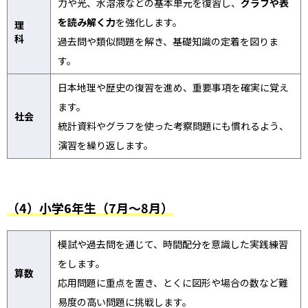
力や光、水溶液などの基本単元を復習し、
グラフや表
を読み解く力
を強化します。
理
科
過去問や類似問題を解き、基礎知識の定着を図りま
す。
日本地理や歴史の復習を進め、重要事項を確実に覚え
ます。
社会
統計資料やグラフを使った考察問題にも慣れるよう、
演習を繰り返します。
（4）小学6年生（7月～8月）
模試や過去問を通じて、時間配分を意識した実践練習
をします。
算数
応用問題に重点を置き、とくに図形や場合の数など難
易度の高い問題に挑戦します。