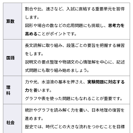
割合や比、速さなど、入試に直結する重要単元を習得
します。
算数
図形や場合の数などの応用問題にも挑戦し、
思考力を
高める
ことがポイントです。
長文読解に取り組み、段落ごとの要旨を把握する練習
をします。
国語
説明文の要点整理や物語文の心情理解を中心に、記述
式問題にも取り組み始めましょう。
力や光、水溶液の基本を押さえ、
実験問題に対応する
理
力
を養います。
科
グラフや表を使った問題にもなれることが重要です。
統計やグラフを読み解く力を養い、日本地理の復習を
進めます。
社会
歴史では、時代ごとの大きな流れをつかむことを目標