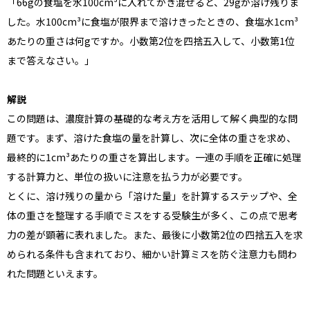
「66gの食塩を水100cm³に入れてかき混ぜると、29gが溶け残りま
した。水100cm³に食塩が限界まで溶けきったときの、食塩水1cm³
あたりの重さは何gですか。小数第2位を四捨五入して、小数第1位
まで答えなさい。」
解説
この問題は、濃度計算の基礎的な考え方を活用して解く典型的な問
題です。まず、溶けた食塩の量を計算し、次に全体の重さを求め、
最終的に1cm³あたりの重さを算出します。一連の手順を正確に処理
する計算力と、単位の扱いに注意を払う力が必要です。
とくに、溶け残りの量から「溶けた量」を計算するステップや、全
体の重さを整理する手順でミスをする受験生が多く、この点で思考
力の差が顕著に表れました。また、最後に小数第2位の四捨五入を求
められる条件も含まれており、細かい計算ミスを防ぐ注意力も問わ
れた問題といえます。