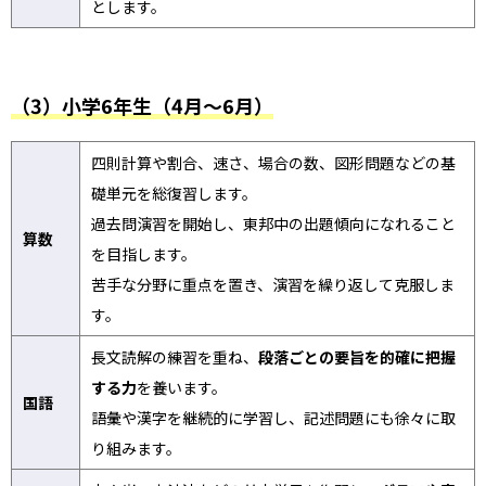
とします。
（3）小学6年生（4月～6月）
四則計算や割合、速さ、場合の数、図形問題などの基
礎単元を総復習します。
過去問演習を開始し、東邦中の出題傾向になれること
算数
を目指します。
苦手な分野に重点を置き、演習を繰り返して克服しま
す。
長文読解の練習を重ね、
段落ごとの要旨を的確に把握
する力
を養います。
国語
語彙や漢字を継続的に学習し、記述問題にも徐々に取
り組みます。