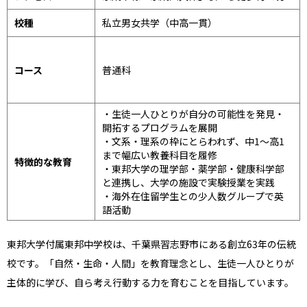
校種
私立男女共学（中高一貫）
コース
普通科
・生徒一人ひとりが自分の可能性を発見・
開拓するプログラムを展開
・文系・理系の枠にとらわれず、中1〜高1
まで幅広い教養科目を履修
特徴的な教育
・東邦大学の理学部・薬学部・健康科学部
と連携し、大学の施設で実験授業を実践
・海外在住留学生との少人数グループで英
語活動
東邦大学付属東邦中学校は、千葉県習志野市にある創立63年の伝統
校です。「自然・生命・人間」を教育理念とし、生徒一人ひとりが
主体的に学び、自ら考え行動する力を育むことを目指しています。