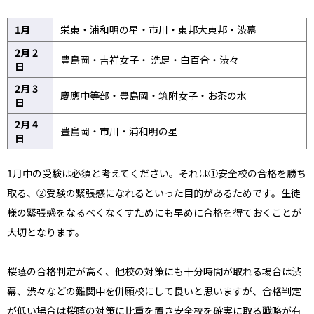
1月
栄東・浦和明の星・市川・東邦大東邦・渋幕
2月 2
豊島岡・吉祥女子・ 洗足・白百合・渋々
日
2月 3
慶應中等部・豊島岡・筑附女子・お茶の水
日
2月 4
豊島岡・市川・浦和明の星
日
1月中の受験は必須と考えてください。それは①安全校の合格を勝ち
取る、②受験の緊張感になれるといった目的があるためです。生徒
様の緊張感をなるべくなくすためにも早めに合格を得ておくことが
大切となります。
桜蔭の合格判定が高く、他校の対策にも十分時間が取れる場合は渋
幕、渋々などの難関中を併願校にして良いと思いますが、合格判定
が低い場合は桜蔭の対策に比重を置き安全校を確実に取る戦略が有