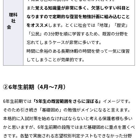
また
覚える知識量が非常に多く、欠落しやすい科目と
理科
なりますので定期的な復習を勉強計画に組み込むこと
社
をオススメ
します。とくに社会では「地理」「歴史」
会
「公民」の3分野を順に学習するため、既習の分野を
忘れてしまうケースが非常に多いです。
時間に余裕のある長期休暇の時間を使って一気に復習
してしまうことが効果的です。
②6年生前期（4月〜7月）
6年生前期では
「5年生の既習範囲をさらに深ぼる」
イメージです。
そのため引き続き「基礎固め」の勉強がメインになると言えます。
本格的に入試対策を始めなければならないと考える保護者様も多い
かと思いますが、6年生前期の段階ではまだ基礎固めに重点を置くべ
きです。各塾で実施される志望校別判定テストもできなかった分野