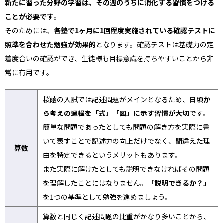
新たに習った分野の学習は、その週のうちに消化する習慣をつける
ことが必要です
。
そのためには、
各塾で1ヶ月に1回程度実施されている確認テストに
照準を合わせた勉強が効果的
となります。確認テストは基礎力の定
着度合いの確認ができ、生徒様も目標意識を持ちやすいことから非
常に有用です。
桜蔭の入試では記述問題がメインとなるため、
日頃か
ら考えの過程を「式」「図」に示す習慣が大切
です。
簡単な問題であったとしても問題の解き方を実際に書
いて表すことで記述力の向上だけでなく、間違えた理
算数
由を特定できるというメリットもあります。
また実際に解けたとしても説明できなければその問題
を理解したことにはなりません。
「説明できるか？」
を1つの基準として勉強を進めましょう。
算数と同じく記述問題の比重がかなり多いことから、