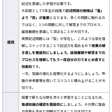
記述を意識した学習が必要です。
大前提として5年生の段階で
記述問題の勉強は「量」
より「質」が重要
となります。多くの問題に触れるの
ではなく、1つの問題に対して解答までのプロセス、
論理展開を意識して深ぼることが大切です。
実際記述問題には「型」が存在し、このような型を理
国語
解しストックすることで記述力を高めるので
授業の解
き直しを徹底的にしましょう。論理展開や解答までの
プロセスを理解してもう一度自分の力でまとめ直すと
効果的
です。
一方、知識の強化も習慣化するようにしましょう。市
販の参考書等を用いてコツコツと積み上げることが大
切です。
授業で新たな分野を次々と学習することになるため、
毎週知識の確認を徹底的に
しましょう。その際に理由
や背景も含めた説明ができることが大切です。