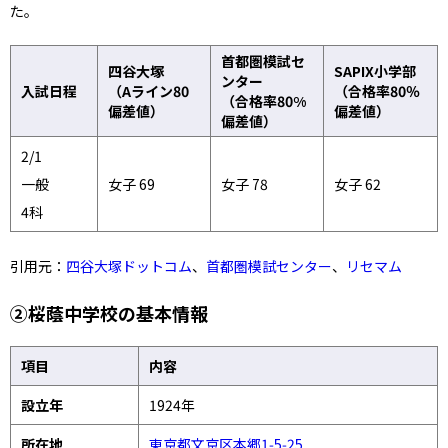
た。
首都圏模試セ
四谷大塚
SAPIX小学部
ンター
入試日程
（Aライン80
（合格率80％
（合格率80%
偏差値）
偏差値）
偏差値）
2/1
一般
女子 69
女子 78
女子 62
4科
引用元：
四谷大塚ドットコム
、
首都圏模試センター
、
リセマム
②桜蔭中学校の基本情報
項目
内容
設立年
1924年
所在地
東京都文京区本郷1‑5‑25