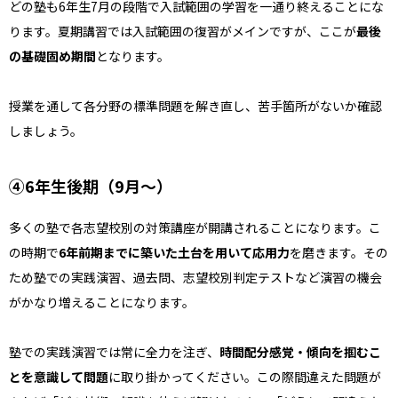
どの塾も6年生7月の段階で入試範囲の学習を一通り終えることにな
ります。夏期講習では入試範囲の復習がメインですが、ここが
最後
の基礎固め期間
となります。
授業を通して各分野の標準問題を解き直し、苦手箇所がないか確認
しましょう。
④6年生後期（9月〜）
多くの塾で各志望校別の対策講座が開講されることになります。こ
の時期で
6年前期までに築いた土台を用いて応用力
を磨きます。その
ため塾での実践演習、過去問、志望校別判定テストなど演習の機会
がかなり増えることになります。
塾での実践演習では常に全力を注ぎ、
時間配分感覚・傾向を掴むこ
とを意識して問題
に取り掛かってください。この際間違えた問題が