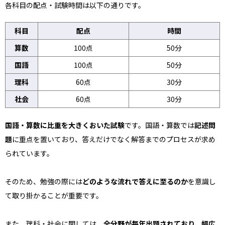
各科目の配点・試験時間は以下の通りです。
科目
配点
時間
算数
100点
50分
国語
100点
50分
理科
60点
30分
社会
60点
30分
国語・算数に比重を大きくおいた試験
です。国語・算数では
記述問
題
に重点を置いており、答えだけでなく解答までのプロセスが求め
られています。
そのため、勉強の際には
どのような流れで答えに至るのか
を意識し
て取り掛かることが重要です。
また、理科・社会に関しては、
全分野が毎年出題されており、幅広