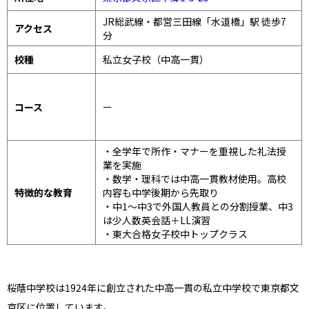
JR総武線・都営三田線「水道橋」駅 徒歩7
アクセス
分
校種
私立女子校（中高一貫）
コース
ー
・全学年で所作・マナーを重視した礼法授
業を実施
・数学・理科では中高一貫教材使用。高校
特徴的な教育
内容も中学後期から先取り
・中1〜中3で外国人教員との分割授業、中3
は少人数英会話＋LL演習
・東大合格女子校中トップクラス
桜蔭中学校は1924年に創立された中高一貫の私立中学校で東京都文
京区に位置しています。