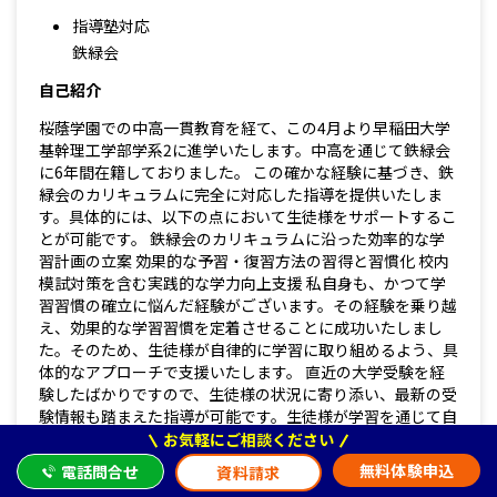
指導塾対応
鉄緑会
自己紹介
桜蔭学園での中高一貫教育を経て、この4月より早稲田大学
基幹理工学部学系2に進学いたします。中高を通じて鉄緑会
に6年間在籍しておりました。 この確かな経験に基づき、鉄
緑会のカリキュラムに完全に対応した指導を提供いたしま
す。具体的には、以下の点において生徒様をサポートするこ
とが可能です。 鉄緑会のカリキュラムに沿った効率的な学
習計画の立案 効果的な予習・復習方法の習得と習慣化 校内
模試対策を含む実践的な学力向上支援 私自身も、かつて学
習習慣の確立に悩んだ経験がございます。その経験を乗り越
え、効果的な学習習慣を定着させることに成功いたしまし
た。そのため、生徒様が自律的に学習に取り組めるよう、具
体的なアプローチで支援いたします。 直近の大学受験を経
験したばかりですので、生徒様の状況に寄り添い、最新の受
験情報も踏まえた指導が可能です。生徒様が学習を通じて自
信をつけ、勉強そのものを好きになるよう、誠実かつ情熱を
お気軽にご相談ください
持って指導いたします。 保護者様の大切な生徒様が目標を
無料体験申込
電話問合せ
資料請求
達成できるよう、全力でサポートいたします。