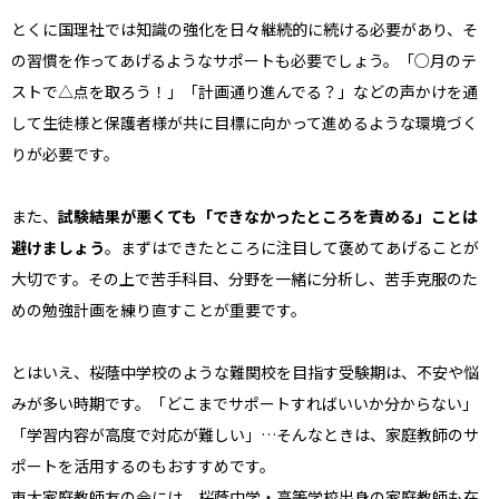
とくに国理社では知識の強化を日々継続的に続ける必要があり、そ
の習慣を作ってあげるようなサポートも必要でしょう。「○月のテ
ストで△点を取ろう！」「計画通り進んでる？」などの声かけを通
して生徒様と保護者様が共に目標に向かって進めるような環境づく
りが必要です。
また、
試験結果が悪くても「できなかったところを責める」ことは
避けましょう
。まずはできたところに注目して褒めてあげることが
大切です。その上で苦手科目、分野を一緒に分析し、苦手克服のた
めの勉強計画を練り直すことが重要です。
とはいえ、桜蔭中学校のような難関校を目指す受験期は、不安や悩
みが多い時期です。「どこまでサポートすればいいか分からない」
「学習内容が高度で対応が難しい」…そんなときは、家庭教師のサ
ポートを活用するのもおすすめです。
東大家庭教師友の会には、桜蔭中学・高等学校出身の家庭教師も在