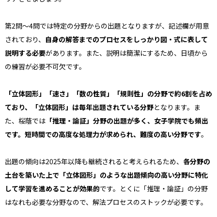
第2問〜4問では特定の分野からの出題となりますが、記述欄が用意
されており、
自身の解答までのプロセスをしっかり図・式に表して
説明する必要
があります。また、説明は簡潔にするため、日頃から
の練習が必要不可欠です。
「立体図形」「速さ」「数の性質」「規則性」の分野で約6割を占め
ており、「立体図形」は毎年出題されている分野
となります。ま
た、桜蔭では
「推理・論証」分野の出題が多く、女子学院でも頻出
です。短時間での高度な処理力が求められ、難度の高い分野です
。
出題の傾向は2025年以降も継続されると考えられるため、
各分野の
土台を築いた上で「立体図形」のような出題傾向の高い分野に特化
して学習を進めることが効果的
です。とくに「推理・論証」の分野
はなれも必要な分野なので、解法プロセスのストックが必要です。