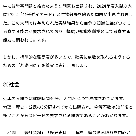
中には時事問題と絡めたような問題も出題され、2024年度入試の大
問2では「発光ダイオード」と生物分野を絡めた問題が出題されまし
た。この大問では与えられた実験結果から自分の知識と結びつけて
考察する能力が要求されており、
幅広い知識を前提として考察する
能力
も問われています。
しかし、標準的な難易度が多いので、確実に点数を取れるようする
ための「基礎固め」を着実に実行しましょう。
④社会
近年の入試では試験時間30分、大問2〜4つで構成されています。
地理・歴史・公民の3分野すべてから出題され、全解答数は50前後と
多いことからスピードの要求される試験であることがわかります。
「地図」「統計資料」「歴史史料」「写真」等の読み取りを中心と