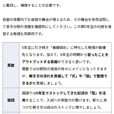
に着目し、補強することが必要です。
各塾の授業内でも復習の機会が増えるため、その機会を有効活用し
て苦手分野の克服を徹底的にしてください。この際5年生の内容を復
習する勉強も効果的です。
5年生に引き続き「基礎固め」に特化した勉強が最優
先となります。加えて、6年生の時期から
習ったことを
アウトプットする意識
ができると良いです。
算数
算数では分野別の復習が徐々にメインとなってきます
が、
解き方の流れを意識して「式」や「図」で整理で
きるか
を意識しましょう。
国語では
5年生でストックしてきた記述の「型」を活
国語
用
することで、入試への実践力が磨けます。新たに見
つけた解き方は自分のストックに増やしましょう。