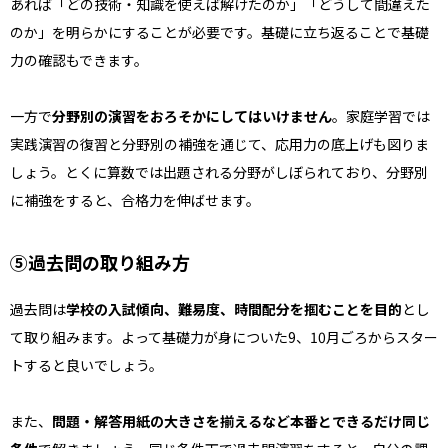
あれば「どの技術・知識を使えば解けたのか」「どうして間違えた
のか」を明らかにすることが必要です。基礎に立ち返ることで基礎
力の確認もできます。
一方で
分野別の演習をおろそかにしてはいけません
。家庭学習では
実践演習の復習と分野別の補強を通じて、応用力の底上げも図りま
しょう。とくに算数では出題される分野がしぼられており、分野別
に補強をすると、合格力を伸ばせます。
⑤過去問の取り組み方
過去問は
学校の入試傾向、難易度、時間配分を掴むことを目的
とし
て取り組みます。よって基礎力が身についた9、10月ごろからスター
トすると良いでしょう。
また、
問題・解答用紙の大きさを揃えるなど本番とできるだけ同じ