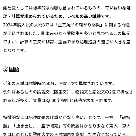
難易度としては標準的な内容も含まれているものの、
ていねいな処
理・計算が求められているため、レベルの高い試験
です。
2024年度入試の大問3では「正三角形の転がり移動」に関する問題
が出題されました。馴染みのある受験生も多いと思われるこの単元
ですが、計算の工夫が非常に重要であり処理速度の速さが大きな差
となります。
②国語
近年の入試は試験時間50分、大問2つで構成されています。
例外はあるものの論説文（随筆文）、物語文と論説文の2題で構成さ
れる年が多く、文量は8,000字程度と速読が求められます。
特徴的な点は記述問題の比重がかなり高いことです。一方、「選択
肢」「抜き出し」「空所補充」等の問題はかなり少なく東大、京大
をはじめとした難関大学の入試問題を意識した内容となっているこ