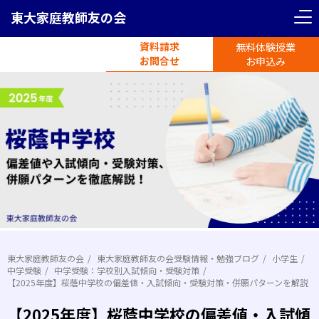
東大家庭教師友の会
資料請求
無料体験授業
電話受付
お問合せ
平日11時-19時半
お申込み
東大家庭教師友の会
東大家庭教師友の会受験情報・勉強ブログ
小学生
中学受験
中学受験：学校別入試傾向・受験対策
【2025年度】桜蔭中学校の偏差値・入試傾向・受験対策・併願パターンを解説
【2025年度】桜蔭中学校の偏差値・入試傾